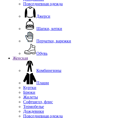
Повседневная одежда
Джерси
Шапки, кепки
Перчатки, варежки
Обувь
Женская
Комбинезоны
Плащи
Куртки
Брюки
Жилеты
Софтшелл, флис
Термобелье
Дождевики
Повседневная одежда