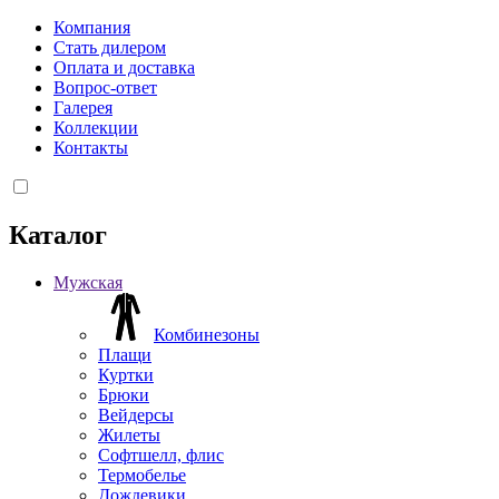
Компания
Стать дилером
Оплата и доставка
Вопрос-ответ
Галерея
Коллекции
Контакты
Каталог
Мужская
Комбинезоны
Плащи
Куртки
Брюки
Вейдерсы
Жилеты
Софтшелл, флис
Термобелье
Дождевики