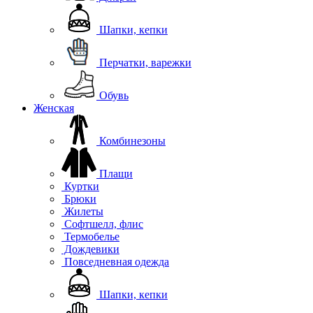
Шапки, кепки
Перчатки, варежки
Обувь
Женская
Комбинезоны
Плащи
Куртки
Брюки
Жилеты
Софтшелл, флис
Термобелье
Дождевики
Повседневная одежда
Шапки, кепки