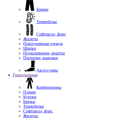
Брюки
Термобелье
Софтшелл, флис
Жилеты
Повседневная одежда
Шапки
Подшлемники, вороты
Перчатки, варежки
Аксессуары
Горнолыжная
Комбинезоны
Плащи
Куртки
Брюки
Термобелье
Софтшелл, флис
Жилеты