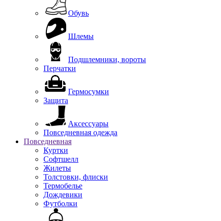
Обувь
Шлемы
Подшлемники, вороты
Перчатки
Гермосумки
Защита
Аксессуары
Повседневная одежда
Повседневная
Куртки
Софтшелл
Жилеты
Толстовки, флиски
Термобелье
Дождевики
Футболки