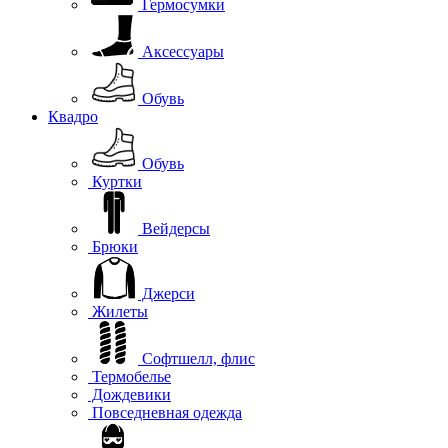
Гермосумки
Аксессуары
Обувь
Квадро
Обувь
Куртки
Вейдерсы
Брюки
Джерси
Жилеты
Софтшелл, флис
Термобелье
Дождевики
Повседневная одежда