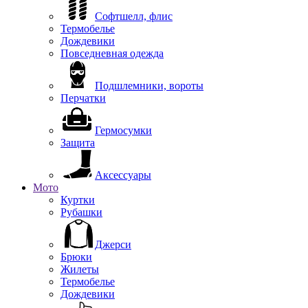
Софтшелл, флис
Термобелье
Дождевики
Повседневная одежда
Подшлемники, вороты
Перчатки
Гермосумки
Защита
Аксессуары
Мото
Куртки
Рубашки
Джерси
Брюки
Жилеты
Термобелье
Дождевики