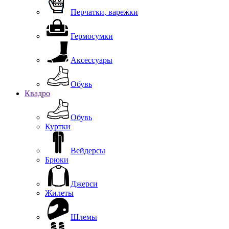
Перчатки, варежки
Гермосумки
Аксессуары
Обувь
Квадро
Обувь
Куртки
Вейдерсы
Брюки
Джерси
Жилеты
Шлемы