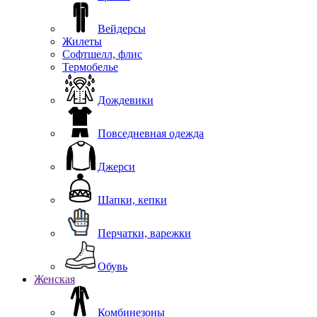
Вейдерсы
Жилеты
Софтшелл, флис
Термобелье
Дождевики
Повседневная одежда
Джерси
Шапки, кепки
Перчатки, варежки
Обувь
Женская
Комбинезоны