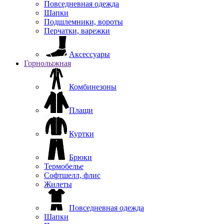
Повседневная одежда
Шапки
Подшлемники, вороты
Перчатки, варежки
Аксессуары
Горнолыжная
Комбинезоны
Плащи
Куртки
Брюки
Термобелье
Софтшелл, флис
Жилеты
Повседневная одежда
Шапки