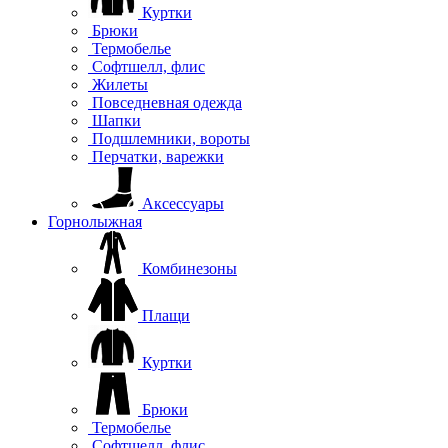
Куртки
Брюки
Термобелье
Софтшелл, флис
Жилеты
Повседневная одежда
Шапки
Подшлемники, вороты
Перчатки, варежки
Аксессуары
Горнолыжная
Комбинезоны
Плащи
Куртки
Брюки
Термобелье
Софтшелл, флис