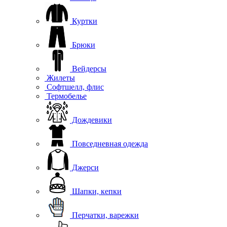
Куртки
Брюки
Вейдерсы
Жилеты
Софтшелл, флис
Термобелье
Дождевики
Повседневная одежда
Джерси
Шапки, кепки
Перчатки, варежки