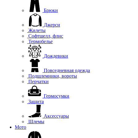
Брюки
Джерси
Жилеты
Софтшелл, флис
Термобелье
Дождевики
Повседневная одежда
Подшлемники, вороты
Перчатки
Гермосумки
Защита
Аксессуары
Шлемы
Мото