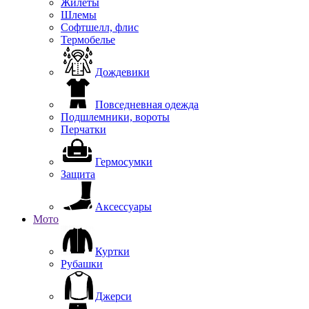
Жилеты
Шлемы
Софтшелл, флис
Термобелье
Дождевики
Повседневная одежда
Подшлемники, вороты
Перчатки
Гермосумки
Защита
Аксессуары
Мото
Куртки
Рубашки
Джерси