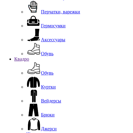
Перчатки, варежки
Гермосумки
Аксессуары
Обувь
Квадро
Обувь
Куртки
Вейдерсы
Брюки
Джерси