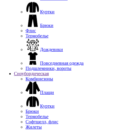
Куртки
Брюки
Флис
Термобелье
Дождевики
Повседневная одежда
Подшлемники, вороты
Сноубордическая
Комбинезоны
Плащи
Куртки
Брюки
Термобелье
Софтшелл, флис
Жилеты