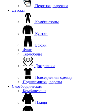
Перчатки, варежки
Детская
Комбинезоны
Куртки
Брюки
Флис
Термобелье
Дождевики
Повседневная одежда
Подшлемники, вороты
Сноубордическая
Комбинезоны
Плащи