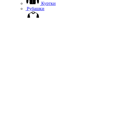
Куртки
Рубашки
Джерси
Брюки
Жилеты
Термобелье
Дождевики
Обувь
Шлемы
Подшлемники, вороты
Перчатки
Гермосумки
Защита
Аксессуары