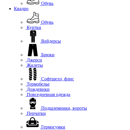
Обувь
Квадро
Обувь
Куртки
Вейдерсы
Брюки
Джерси
Жилеты
Софтшелл, флис
Термобелье
Дождевики
Повседневная одежда
Подшлемники, вороты
Перчатки
Гермосумки