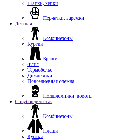
Шапки, кепки
Перчатки, варежки
Детская
Комбинезоны
Куртки
Брюки
Флис
Термобелье
Дождевики
Повседневная одежда
Подшлемники, вороты
Сноубордическая
Комбинезоны
Плащи
Куртки