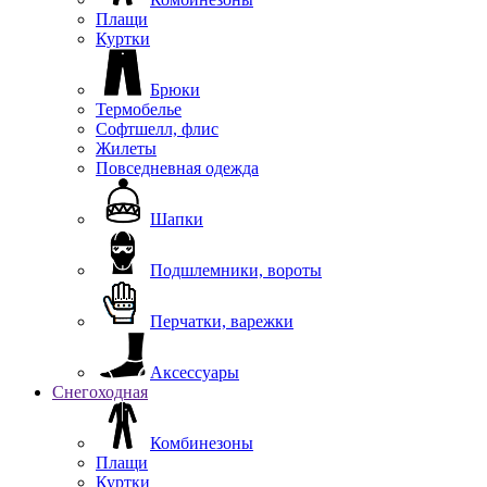
Плащи
Куртки
Брюки
Термобелье
Софтшелл, флис
Жилеты
Повседневная одежда
Шапки
Подшлемники, вороты
Перчатки, варежки
Аксессуары
Снегоходная
Комбинезоны
Плащи
Куртки