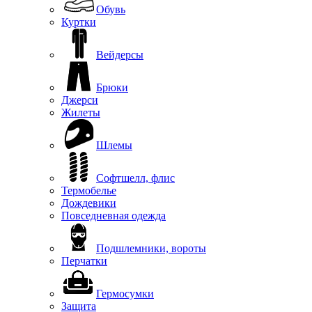
Обувь
Куртки
Вейдерсы
Брюки
Джерси
Жилеты
Шлемы
Софтшелл, флис
Термобелье
Дождевики
Повседневная одежда
Подшлемники, вороты
Перчатки
Гермосумки
Защита