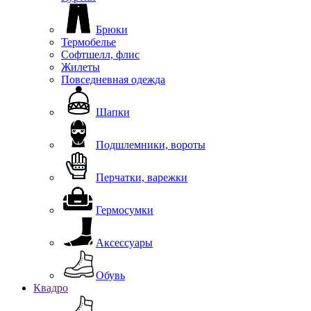
Брюки
Термобелье
Софтшелл, флис
Жилеты
Повседневная одежда
Шапки
Подшлемники, вороты
Перчатки, варежки
Гермосумки
Аксессуары
Обувь
Квадро