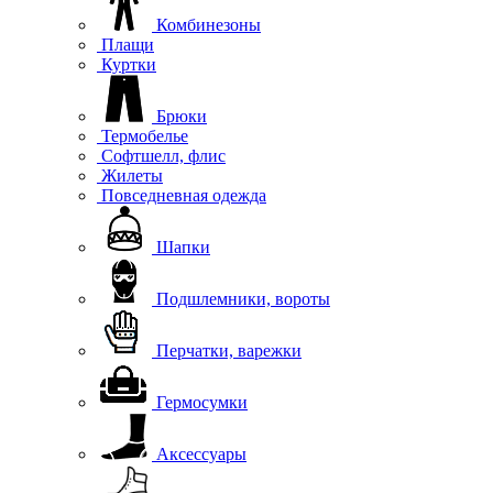
Комбинезоны
Плащи
Куртки
Брюки
Термобелье
Софтшелл, флис
Жилеты
Повседневная одежда
Шапки
Подшлемники, вороты
Перчатки, варежки
Гермосумки
Аксессуары