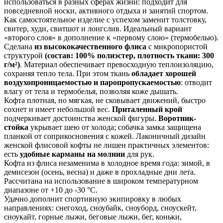
использоваться в разных сферах жизни: подходит для
повседневной носки, активного отдыха и занятий спортом.
Как самостоятельное изделие с успехом заменит толстовку,
свитер, худи, свитшот и лонгслив. Идеальный вариант
«второго слоя» в дополнение к «первому слою» (термобелью).
Сделана
из высококачественного флиса
с микропористой
структурой
(состав: 100% полиэстер, плотность ткани: 300
г/м²)
. Материал обеспечивает превосходную теплоизоляцию,
сохраняя тепло тела. При этом ткань
обладает хорошей
воздухопроницаемостью и паропропускаемостью
: отводит
влагу от тела и термобелья, позволяя коже дышать.
Кофта плотная, но мягкая, не сковывает движений, быстро
сохнет и имеет небольшой вес.
Приталенный крой
подчеркивает достоинства женской фигуры.
Воротник-
стойка
укрывает шею от холода; собачка замка защищена
планкой от соприкосновения с кожей. Лаконичный дизайн
женской флисовой кофты не лишен практичных элементов:
есть
удобные карманы на молнии
для рук.
Кофта из флиса незаменима в холодное время года: зимой, в
демисезон (осень, весна) и даже в прохладные дни лета.
Рассчитана на использование в широком температурном
диапазоне от +10 до -30 °С.
Удачно дополнит спортивную экипировку в любых
направлениях: снегоход, сноубайк, сноуборд, сноускейт,
сноукайт, горные лыжи, беговые лыжи, бег, коньки,