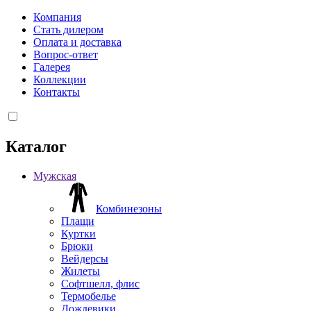
Компания
Стать дилером
Оплата и доставка
Вопрос-ответ
Галерея
Коллекции
Контакты
Каталог
Мужская
Комбинезоны
Плащи
Куртки
Брюки
Вейдерсы
Жилеты
Софтшелл, флис
Термобелье
Дождевики