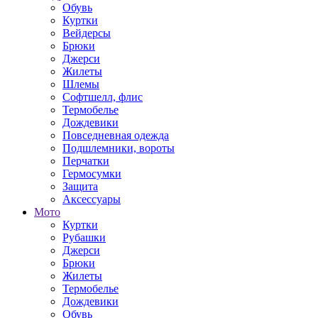
Обувь
Куртки
Вейдерсы
Брюки
Джерси
Жилеты
Шлемы
Софтшелл, флис
Термобелье
Дождевики
Повседневная одежда
Подшлемники, вороты
Перчатки
Гермосумки
Защита
Аксессуары
Мото
Куртки
Рубашки
Джерси
Брюки
Жилеты
Термобелье
Дождевики
Обувь