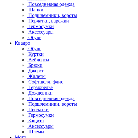
Повседневная одежда
Шапки
Подшлемники, вороты
Перчатки, варежки
Гермосумки
Аксессуары
Обувь
Квадро
Обувь
Куртки
Вейдерсы
Брюки
Джерси
Жилеты
Софтшелл, флис
Термобелье
Дождевики
Повседневная одежда
Подшлемники, вороты
Перчатки
Гермосумки
Защита
Аксессуары
Шлемы
Мото