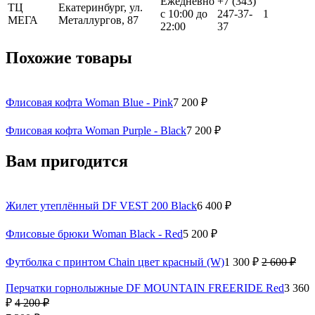
Ежедневно
+7 (343)
ТЦ
Екатеринбург, ул.
с 10:00 до
247-37-
1
МЕГА
Металлургов, 87
22:00
37
Похожие товары
Флисовая кофта Woman Blue - Pink
7 200 ₽
Флисовая кофта Woman Purple - Black
7 200 ₽
Вам пригодится
Жилет утеплённый DF VEST 200 Black
6 400 ₽
Флисовые брюки Woman Black - Red
5 200 ₽
Футболка с принтом Chain цвет красный (W)
1 300 ₽
2 600 ₽
Перчатки горнолыжные DF MOUNTAIN FREERIDE Red
3 360
₽
4 200 ₽