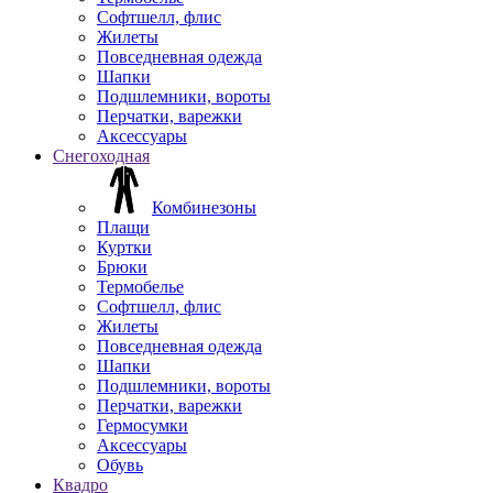
Софтшелл, флис
Жилеты
Повседневная одежда
Шапки
Подшлемники, вороты
Перчатки, варежки
Аксессуары
Снегоходная
Комбинезоны
Плащи
Куртки
Брюки
Термобелье
Софтшелл, флис
Жилеты
Повседневная одежда
Шапки
Подшлемники, вороты
Перчатки, варежки
Гермосумки
Аксессуары
Обувь
Квадро