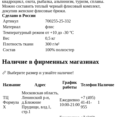
квадроцикл, охота, рыбалка, альпинизм, туризм, сплавы.
Можно составить теплый черный флисовый комплект,
докупив женские флисовые брюки.
Сделано в России
Артикул
700255-25-332
Материал
флис
Температурный режим
от +10 до -30 °С
Вес
0,5 кг
Плотность ткани
300 г/м²
Состав
100% полиэстер
Наличие в фирменных магазинах
📏 Выберите размер и узнайте наличие!
График
Название
Адрес
Телефон
Наличие
работы
Московская область,
ТЦ
Ленинский р-н,
+7 (495)
Ежедневно
Формула
д.Ближние
41-41-
1
10:00-21:00
Х
Прудищи, влд.1,
955
стр.1