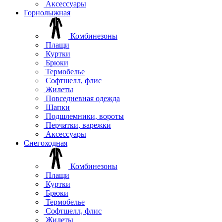
Аксессуары
Горнолыжная
Комбинезоны
Плащи
Куртки
Брюки
Термобелье
Софтшелл, флис
Жилеты
Повседневная одежда
Шапки
Подшлемники, вороты
Перчатки, варежки
Аксессуары
Снегоходная
Комбинезоны
Плащи
Куртки
Брюки
Термобелье
Софтшелл, флис
Жилеты