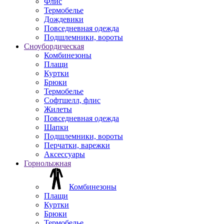
Флис
Термобелье
Дождевики
Повседневная одежда
Подшлемники, вороты
Сноубордическая
Комбинезоны
Плащи
Куртки
Брюки
Термобелье
Софтшелл, флис
Жилеты
Повседневная одежда
Шапки
Подшлемники, вороты
Перчатки, варежки
Аксессуары
Горнолыжная
Комбинезоны
Плащи
Куртки
Брюки
Термобелье