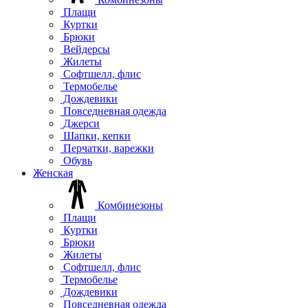
Плащи
Куртки
Брюки
Вейдерсы
Жилеты
Софтшелл, флис
Термобелье
Дождевики
Повседневная одежда
Джерси
Шапки, кепки
Перчатки, варежки
Обувь
Женская
Комбинезоны
Плащи
Куртки
Брюки
Жилеты
Софтшелл, флис
Термобелье
Дождевики
Повседневная одежда