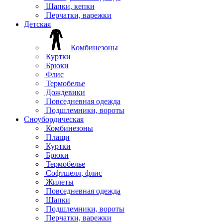
Шапки, кепки
Перчатки, варежки
Детская
Комбинезоны
Куртки
Брюки
Флис
Термобелье
Дождевики
Повседневная одежда
Подшлемники, вороты
Сноубордическая
Комбинезоны
Плащи
Куртки
Брюки
Термобелье
Софтшелл, флис
Жилеты
Повседневная одежда
Шапки
Подшлемники, вороты
Перчатки, варежки