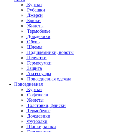
Куртки
Рубашки
Джерси
Брюки
Жилеты
Термобелье
Дождевики
Обувь
Шлемы
Подшлемники, вороты
Перчатки
Гермосумки
Защита
Аксессуары
Повседневная одежда
Повседневная
Куртки
Софтшелл
Жилеты
Толстовки, флиски
Термобелье
Дождевики
Футболки
Шапки, кепки
Гермосумки