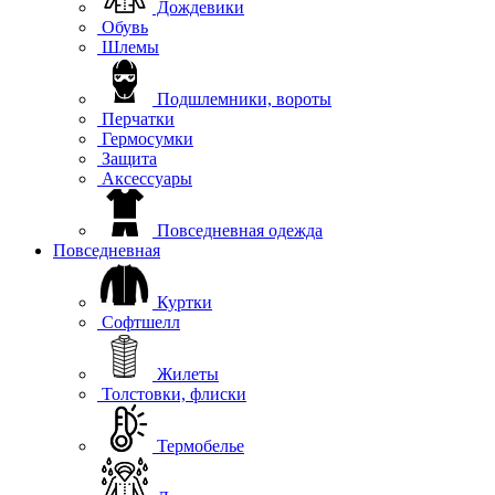
Дождевики
Обувь
Шлемы
Подшлемники, вороты
Перчатки
Гермосумки
Защита
Аксессуары
Повседневная одежда
Повседневная
Куртки
Софтшелл
Жилеты
Толстовки, флиски
Термобелье