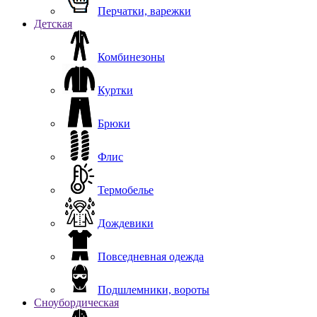
Перчатки, варежки
Детская
Комбинезоны
Куртки
Брюки
Флис
Термобелье
Дождевики
Повседневная одежда
Подшлемники, вороты
Сноубордическая