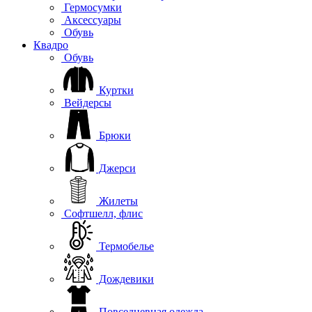
Гермосумки
Аксессуары
Обувь
Квадро
Обувь
Куртки
Вейдерсы
Брюки
Джерси
Жилеты
Софтшелл, флис
Термобелье
Дождевики
Повседневная одежда