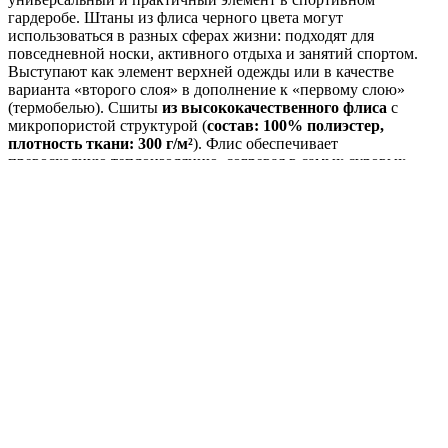
гардеробе. Штаны из флиса черного цвета могут
использоваться в разных сферах жизни: подходят для
повседневной носки, активного отдыха и занятий спортом.
Выступают как элемент верхней одежды или в качестве
варианта «второго слоя» в дополнение к «первому слою»
(термобелью). Сшиты
из высококачественного флиса
с
микропористой структурой (
состав: 100% полиэстер,
плотность ткани: 300 г/м²
). Флис обеспечивает
превосходную теплоизоляцию, согревая в самых суровых
условиях. При этом ткань
обладает хорошей
воздухопроницаемостью и паропропускаемостью
: отводит
влагу, позволяя коже дышать. Ткань плотная, но мягкая и
эластичная, быстро сохнет и имеет небольшой вес.
Эргономичный крой
обеспечивает свободу движений.
2
боковых кармана на молнии
можно использовать для
согревания рук или для необходимых мелочей.
Женские флисовые брюки незаменимы в холодное время года:
зимой, в демисезон (осень, весна) и даже в прохладные дни
лета. Рассчитаны на использование в широком температурном
диапазоне от +10 до -30 °С.
Удачно дополнят спортивную экипировку в любых
направлениях: снегоход, сноубайк, сноуборд, сноускейт,
сноукайт, горные лыжи, беговые лыжи, бег, коньки,
квадроцикл, охота, рыбалка, альпинизм, туризм, сплавы.