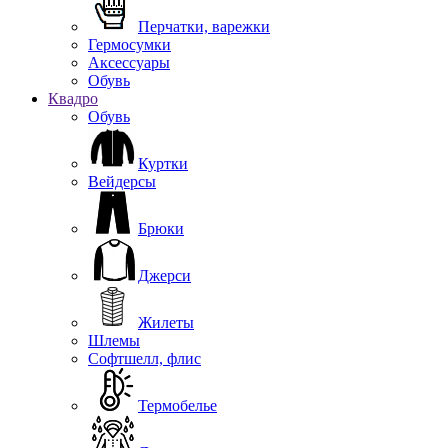
Перчатки, варежки
Гермосумки
Аксессуары
Обувь
Квадро
Обувь
Куртки
Вейдерсы
Брюки
Джерси
Жилеты
Шлемы
Софтшелл, флис
Термобелье