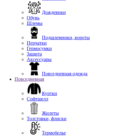
Дождевики
Обувь
Шлемы
Подшлемники, вороты
Перчатки
Гермосумки
Защита
Аксессуары
Повседневная одежда
Повседневная
Куртки
Софтшелл
Жилеты
Толстовки, флиски
Термобелье