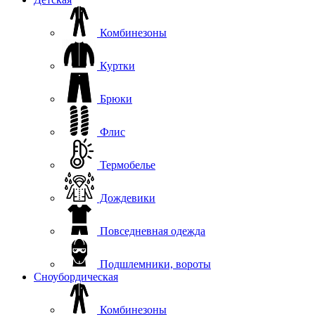
Комбинезоны
Куртки
Брюки
Флис
Термобелье
Дождевики
Повседневная одежда
Подшлемники, вороты
Сноубордическая
Комбинезоны