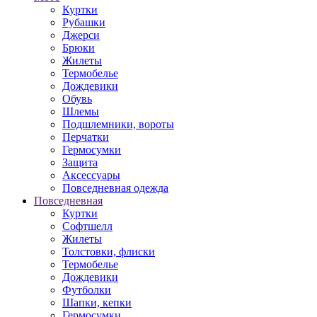
Куртки
Рубашки
Джерси
Брюки
Жилеты
Термобелье
Дождевики
Обувь
Шлемы
Подшлемники, вороты
Перчатки
Гермосумки
Защита
Аксессуары
Повседневная одежда
Повседневная
Куртки
Софтшелл
Жилеты
Толстовки, флиски
Термобелье
Дождевики
Футболки
Шапки, кепки
Гермосумки