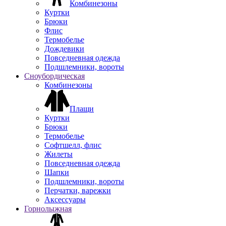
Комбинезоны
Куртки
Брюки
Флис
Термобелье
Дождевики
Повседневная одежда
Подшлемники, вороты
Сноубордическая
Комбинезоны
Плащи
Куртки
Брюки
Термобелье
Софтшелл, флис
Жилеты
Повседневная одежда
Шапки
Подшлемники, вороты
Перчатки, варежки
Аксессуары
Горнолыжная