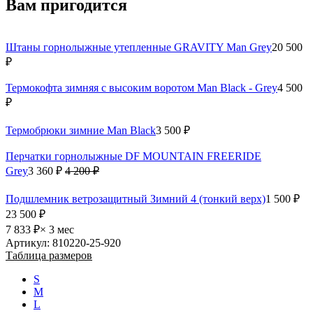
Вам пригодится
Штаны горнолыжные утепленные GRAVITY Man Grey
20 500
₽
Термокофта зимняя с высоким воротом Man Black - Grey
4 500
₽
Термобрюки зимние Man Black
3 500 ₽
Перчатки горнолыжные DF MOUNTAIN FREERIDE
Grey
3 360 ₽
4 200 ₽
Подшлемник ветрозащитный Зимний 4 (тонкий верх)
1 500 ₽
23 500 ₽
7 833 ₽
× 3 мес
Артикул: 810220-25-920
Таблица размеров
S
M
L