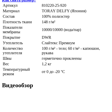
Как снять размер?
Артикул
810220-25-920
Материал
TORAY DELFY (Япония)
Состав
100% полиэстер
Плотность ткани
148 г/м²
Показатели
10000/10000 (вода/пар)
мембраны
Покрытие
DWR
Утеплитель
Слайтекс Премиум
Количество
100 г/м² - тело; 60 г/м² - капюшон,
утеплителя
рукава
Швы
герметично проклеены
Вес
1,2 кг
Температурный
от 0 до -20 °С
режим
Видеообзор