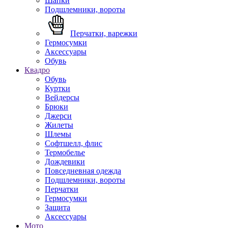
Шапки
Подшлемники, вороты
Перчатки, варежки
Гермосумки
Аксессуары
Обувь
Квадро
Обувь
Куртки
Вейдерсы
Брюки
Джерси
Жилеты
Шлемы
Софтшелл, флис
Термобелье
Дождевики
Повседневная одежда
Подшлемники, вороты
Перчатки
Гермосумки
Защита
Аксессуары
Мото