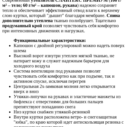
Современный
утеплитель СЛАЙТЕКС ПРЕМИУМ
(
100 г/
м² – тело; 60 г/м² – капюшон, рукава
) надежно сохраняет
тепло и обеспечивает эффективный отвод влаги к верхнему
слою куртки, который "дышит" благодаря мембране.
Спина
дополнительно утеплена
тканью полибрушет. Тщательно
продуманный крой
позволяет чувствовать себя комфортно
при интенсивных движениях и нагрузках.
Функциональные характеристики:
Капюшон с двойной регулировкой можно надеть поверх
шлема
Высокий ворот изнутри утеплен мягкой тканью, не
натирает кожу и служит надежным барьером для
холодного воздуха
Система вентиляции под рукавами позволят
чувствовать себя комфортно как при подъеме, так и
активном спуске, исключая перегрев
Центральная 2х-замковая молния легко открывается
вверх и вниз
Утяжки-липучки на рукавах и эластичные манжеты из
бифлекса с отверстиями для больших пальцев
препятствуют попаданию снега
Низ куртки снабжен утяжкой-резинкой
Внутри куртки расположена ветро- и снегозащитная
"юбка", по краю которой идет антискользящая резинка с