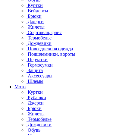
Куртки
Вейдерсы
Брюки
Джерси
Жилеты
Софтшелл, флис
Термобелье
Дождевики
Повседневная одежда
Подшлемники, вороты
Перчатки
Гермосумки
Защита
Аксессуары
Шлемы
Мото
Куртки
Рубашки
Джерси
Брюки
Жилеты
Термобелье
Дождевики
Обувь