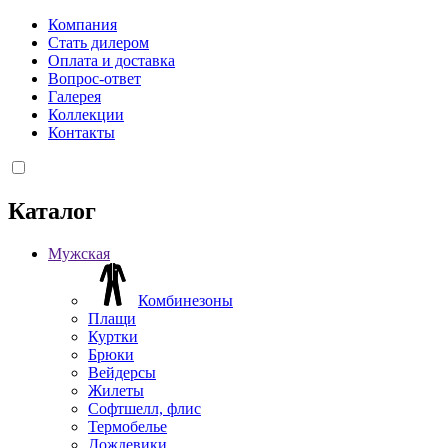
Компания
Стать дилером
Оплата и доставка
Вопрос-ответ
Галерея
Коллекции
Контакты
Каталог
Мужская
Комбинезоны
Плащи
Куртки
Брюки
Вейдерсы
Жилеты
Софтшелл, флис
Термобелье
Дождевики