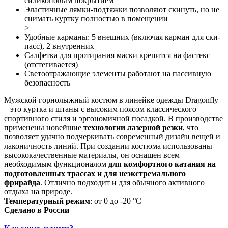
силиконовым покрытием
Эластичные лямки-подтяжки позволяют скинуть, но не
снимать куртку полностью в помещении
>
Удобные карманы: 5 внешних (включая карман для ски-
пасс), 2 внутренних
Салфетка для протирания маски крепится на фастекс
(отстегивается)
Светоотражающие элементы работают на пассивную
безопасность
Мужской горнолыжный костюм в линейке одежды Dragonfly
– это куртка и штаны с высоким поясом классического
спортивного стиля и эргономичной посадкой. В производстве
применены новейшие
технологии лазерной резки
, что
позволяет удачно подчеркивать современный дизайн вещей и
лаконичность линий. При создании костюма использованы
высококачественные материалы, он оснащен всем
необходимым функционалом
для комфортного катания на
подготовленных трассах и для неэкстремального
фрирайда
. Отлично подходит и для обычного активного
отдыха на природе.
Температурный режим
: от 0 до -20 °С
Сделано в России