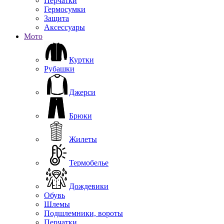
Перчатки
Гермосумки
Защита
Аксессуары
Мото
Куртки
Рубашки
Джерси
Брюки
Жилеты
Термобелье
Дождевики
Обувь
Шлемы
Подшлемники, вороты
Перчатки