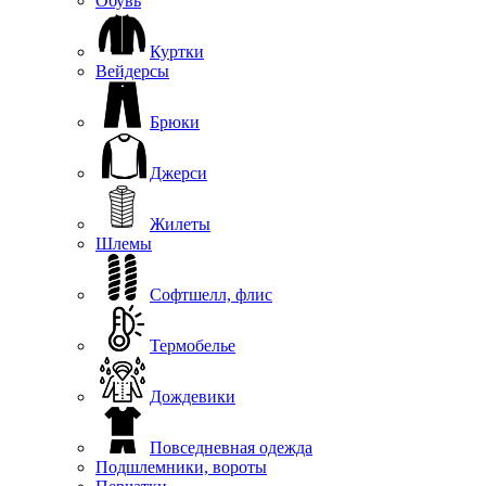
Обувь
Куртки
Вейдерсы
Брюки
Джерси
Жилеты
Шлемы
Софтшелл, флис
Термобелье
Дождевики
Повседневная одежда
Подшлемники, вороты