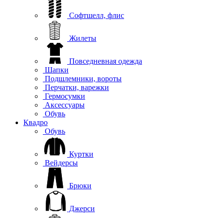
Софтшелл, флис
Жилеты
Повседневная одежда
Шапки
Подшлемники, вороты
Перчатки, варежки
Гермосумки
Аксессуары
Обувь
Квадро
Обувь
Куртки
Вейдерсы
Брюки
Джерси