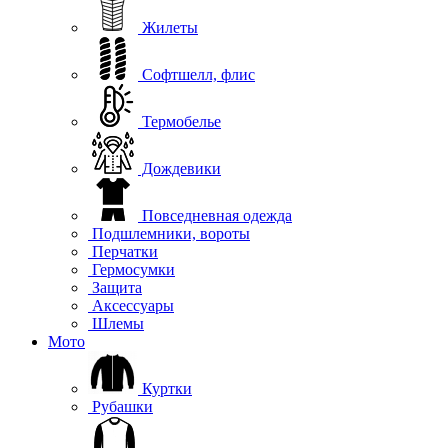
Жилеты
Софтшелл, флис
Термобелье
Дождевики
Повседневная одежда
Подшлемники, вороты
Перчатки
Гермосумки
Защита
Аксессуары
Шлемы
Мото
Куртки
Рубашки