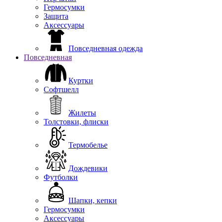
Гермосумки
Защита
Аксессуары
Повседневная одежда
Повседневная
Куртки
Софтшелл
Жилеты
Толстовки, флиски
Термобелье
Дождевики
Футболки
Шапки, кепки
Гермосумки
Аксессуары