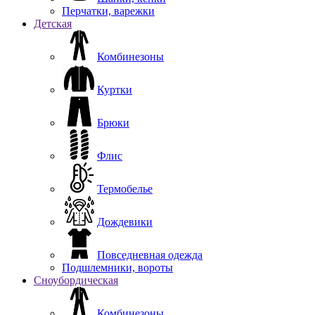
Перчатки, варежки
Детская
Комбинезоны
Куртки
Брюки
Флис
Термобелье
Дождевики
Повседневная одежда
Подшлемники, вороты
Сноубордическая
Комбинезоны