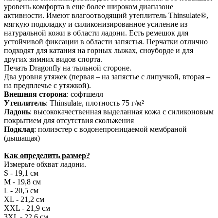
уровень комфорта в еще более широком диапазоне
активности. Имеют влагоотводящий утеплитель Thinsulate®,
мягкую подкладку и силиконизированное усиление из
натуральной кожи в области ладони. Есть ремешок для
устойчивой фиксации в области запястья. Перчатки отлично
подходят для катания на горных лыжах, сноуборде и для
других зимних видов спорта.
Печать Dragonfly на тыльной стороне.
Два уровня утяжек (первая – на запястье с липучкой, вторая –
на предплечье с утяжкой).
Внешняя сторона
: софтшелл
Утеплитель
: Thinsulate, плотность 75 г/м²
Ладонь
: высококачественная выделанная кожа с силиконовым
покрытием для отсутствия скольжения
Подклад
: полиэстер с водонепроницаемой мембраной
(дышащая)
Как определить размер?
Измерьте обхват ладони.
S - 19,1 см
M - 19,8 см
L - 20,5 см
XL - 21,2 см
XXL - 21,9 см
3XL - 22,6 см