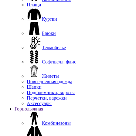
Плащи
Куртки
Брюки
Термобелье
Софтшелл, флис
Жилеты
Повседневная одежда
Шапки
Подшлемники, вороты
Перчатки, варежки
Аксессуары
Горнолыжная
Комбинезоны