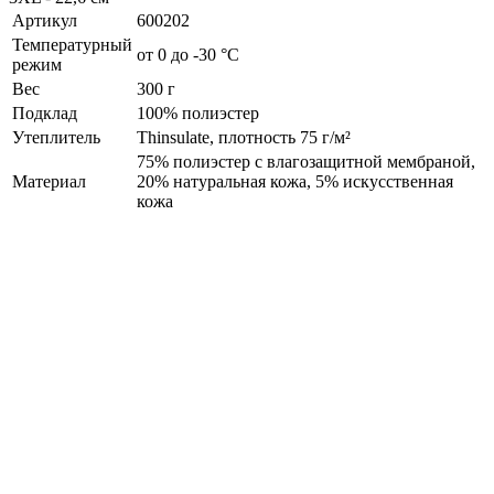
Артикул
600202
Температурный
от 0 до -30 °С
режим
Вес
300 г
Подклад
100% полиэстер
Утеплитель
Thinsulate, плотность 75 г/м²
75% полиэстер с влагозащитной мембраной,
Материал
20% натуральная кожа, 5% искусственная
кожа
Фотоотзывы
Наличие в фирменных магазинах
📏 Выберите размер и узнайте наличие!