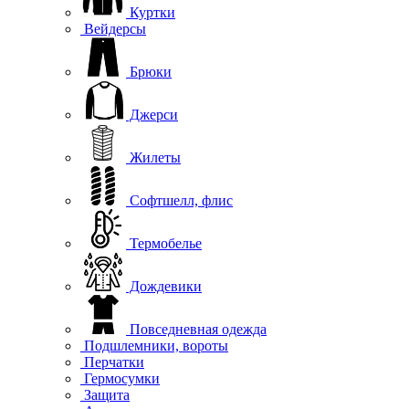
Куртки
Вейдерсы
Брюки
Джерси
Жилеты
Софтшелл, флис
Термобелье
Дождевики
Повседневная одежда
Подшлемники, вороты
Перчатки
Гермосумки
Защита