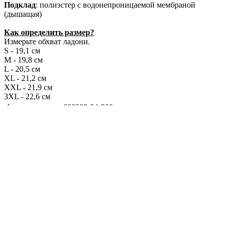
Подклад
: полиэстер с водонепроницаемой мембраной
(дышащая)
Как определить размер?
Измерьте обхват ладони.
S - 19,1 см
M - 19,8 см
L - 20,5 см
XL - 21,2 см
XXL - 21,9 см
3XL - 22,6 см
Артикул
600202-24-390
Температурный
от 0 до -30 °С
режим
Вес
300 г
Подклад
100% полиэстер
Утеплитель
Thinsulate, плотность 75 г/м²
75% полиэстер с влагозащитной мембраной,
Материал
20% натуральная кожа, 5% искусственная
кожа
Фотоотзывы