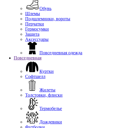
Обувь
Шлемы
Подшлемники, вороты
Перчатки
Гермосумки
Защита
Аксессуары
Повседневная одежда
Повседневная
Куртки
Софтшелл
Жилеты
Толстовки, флиски
Термобелье
Дождевики
Футболки