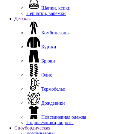
Шапки, кепки
Перчатки, варежки
Детская
Комбинезоны
Куртки
Брюки
Флис
Термобелье
Дождевики
Повседневная одежда
Подшлемники, вороты
Сноубордическая
Комбинезоны