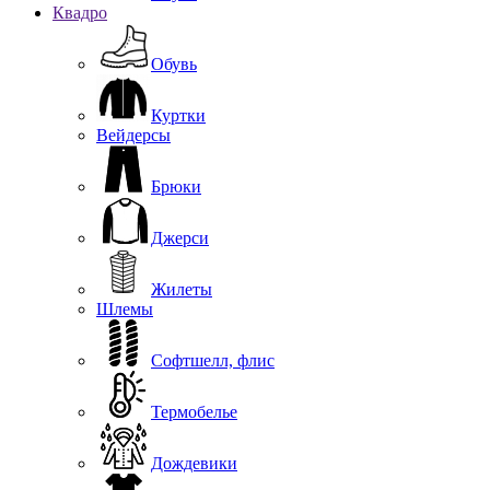
Квадро
Обувь
Куртки
Вейдерсы
Брюки
Джерси
Жилеты
Шлемы
Софтшелл, флис
Термобелье
Дождевики