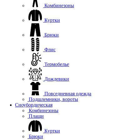
Комбинезоны
Куртки
Брюки
Флис
Термобелье
Дождевики
Повседневная одежда
Подшлемники, вороты
Сноубордическая
Комбинезоны
Плащи
Куртки
Брюки