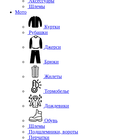
Аксессуары
Шлемы
Мото
Куртки
Рубашки
Джерси
Брюки
Жилеты
Термобелье
Дождевики
Обувь
Шлемы
Подшлемники, вороты
Перчатки