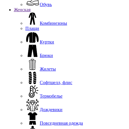
Обувь
Женская
Комбинезоны
Плащи
Куртки
Брюки
Жилеты
Софтшелл, флис
Термобелье
Дождевики
Повседневная одежда