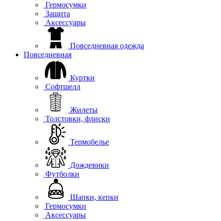
Гермосумки
Защита
Аксессуары
Повседневная одежда
Повседневная
Куртки
Софтшелл
Жилеты
Толстовки, флиски
Термобелье
Дождевики
Футболки
Шапки, кепки
Гермосумки
Аксессуары