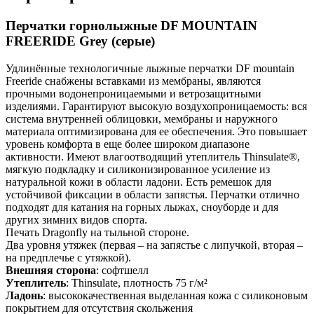
Перчатки горнолыжные DF MOUNTAIN
FREERIDE Grey (серые)
Удлинённые технологичные лыжные перчатки DF mountain
Freeride снабжены вставками из мембраны, являются
прочными водонепроницаемыми и ветрозащитными
изделиями. Гарантируют высокую воздухопроницаемость: вся
система внутренней облицовки, мембраны и наружного
материала оптимизирована для ее обеспечения. Это повышает
уровень комфорта в еще более широком диапазоне
активности. Имеют влагоотводящий утеплитель Thinsulate®,
мягкую подкладку и силиконизированное усиление из
натуральной кожи в области ладони. Есть ремешок для
устойчивой фиксации в области запястья. Перчатки отлично
подходят для катания на горных лыжах, сноуборде и для
других зимних видов спорта.
Печать Dragonfly на тыльной стороне.
Два уровня утяжек (первая – на запястье с липучкой, вторая –
на предплечье с утяжкой).
Внешняя сторона
: софтшелл
Утеплитель
: Thinsulate, плотность 75 г/м²
Ладонь
: высококачественная выделанная кожа с силиконовым
покрытием для отсутствия скольжения