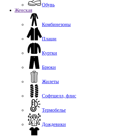
Обувь
Женская
Комбинезоны
Плащи
Куртки
Брюки
Жилеты
Софтшелл, флис
Термобелье
Дождевики