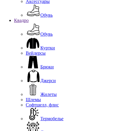
Аксессуары
Обувь
Квадро
Обувь
Куртки
Вейдерсы
Брюки
Джерси
Жилеты
Шлемы
Софтшелл, флис
Термобелье