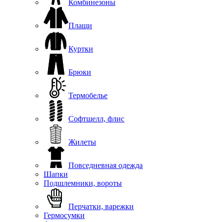
Комбинезоны
Плащи
Куртки
Брюки
Термобелье
Софтшелл, флис
Жилеты
Повседневная одежда
Шапки
Подшлемники, вороты
Перчатки, варежки
Гермосумки