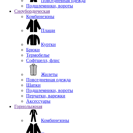
Повседневная одежда
Подшлемники, вороты
Сноубордическая
Комбинезоны
Плащи
Куртки
Брюки
Термобелье
Софтшелл, флис
Жилеты
Повседневная одежда
Шапки
Подшлемники, вороты
Перчатки, варежки
Аксессуары
Горнолыжная
Комбинезоны