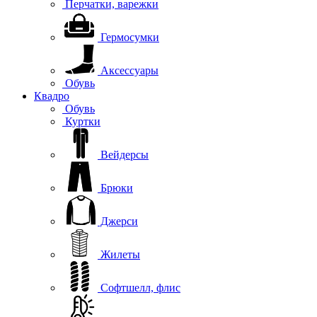
Перчатки, варежки
Гермосумки
Аксессуары
Обувь
Квадро
Обувь
Куртки
Вейдерсы
Брюки
Джерси
Жилеты
Софтшелл, флис