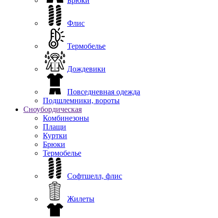
Брюки
Флис
Термобелье
Дождевики
Повседневная одежда
Подшлемники, вороты
Сноубордическая
Комбинезоны
Плащи
Куртки
Брюки
Термобелье
Софтшелл, флис
Жилеты