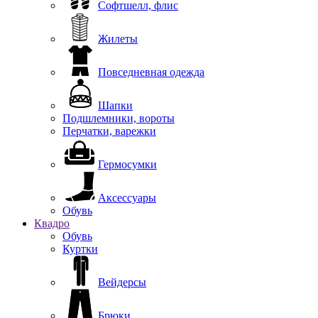
Софтшелл, флис
Жилеты
Повседневная одежда
Шапки
Подшлемники, вороты
Перчатки, варежки
Гермосумки
Аксессуары
Обувь
Квадро
Обувь
Куртки
Вейдерсы
Брюки