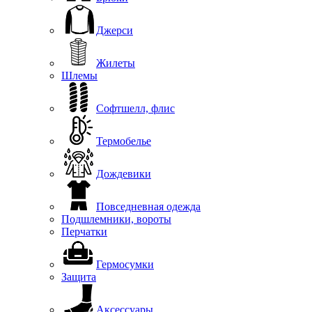
Джерси
Жилеты
Шлемы
Софтшелл, флис
Термобелье
Дождевики
Повседневная одежда
Подшлемники, вороты
Перчатки
Гермосумки
Защита
Аксессуары