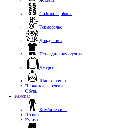
Жилеты
Софтшелл, флис
Термобелье
Дождевики
Повседневная одежда
Джерси
Шапки, кепки
Перчатки, варежки
Обувь
Женская
Комбинезоны
Плащи
Куртки