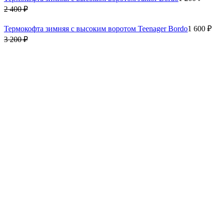
2 400 ₽
Термокофта зимняя с высоким воротом Teenager Bordo
1 600 ₽
3 200 ₽
Термокофта зимняя с высоким воротом Teenager Lavender
1 600
₽
3 200 ₽
Вам пригодится
Куртка утепленная GRAVITY Teenager Red - Black
10 320 ₽
12 900 ₽
Штаны утепленные GRAVITY Teenager Black
11 800 ₽
Толстовка с принтом Chain Детская Black
1 200 ₽
2 400 ₽
Термобрюки зимние Teenager Black
1 500 ₽
2 500 ₽
1 600 ₽
Артикул: 301205-23-900
Таблица размеров