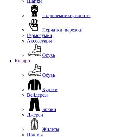
Шапки
Подшлемники, вороты
Перчатки, варежки
Гермосумки
Аксессуары
Обувь
Квадро
Обувь
Куртки
Вейдерсы
Брюки
Джерси
Жилеты
Шлемы