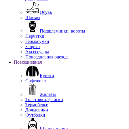
Обувь
Шлемы
Подшлемники, вороты
Перчатки
Гермосумки
Защита
Аксессуары
Повседневная одежда
Повседневная
Куртки
Софтшелл
Жилеты
Толстовки, флиски
Термобелье
Дождевики
Футболки
Шапки, кепки