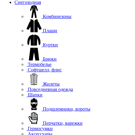
Снегоходная
Комбинезоны
Плащи
Куртки
Брюки
Термобелье
Софтшелл, флис
Жилеты
Повседневная одежда
Шапки
Подшлемники, вороты
Перчатки, варежки
Гермосумки
Аксессуары