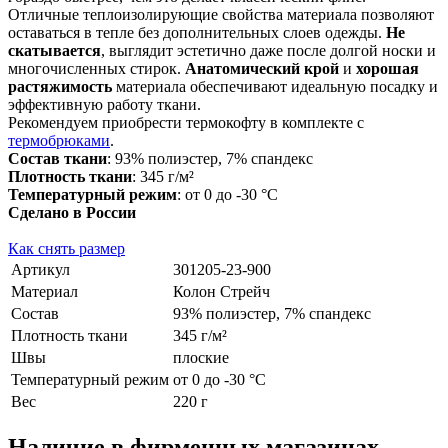
Отличные теплоизолирующие свойства материала позволяют
оставаться в тепле без дополнительных слоев одежды.
Не
скатывается
, выглядит эстетично даже после долгой носки и
многочисленных стирок.
Анатомический крой
и
хорошая
растяжимость
материала обеспечивают идеальную посадку и
эффективную работу ткани.
Рекомендуем приобрести термокофту в комплекте с
термобрюками
.
Состав ткани
: 93% полиэстер, 7% спандекс
Плотность ткани
: 345 г/м²
Температурный режим
: от 0 до -30 °С
Сделано в России
Как снять размер
Артикул
301205-23-900
Материал
Колон Стрейч
Состав
93% полиэстер, 7% спандекс
Плотность ткани
345 г/м²
Швы
плоские
Температурный режим
от 0 до -30 °С
Вес
220 г
Наличие в фирменных магазинах