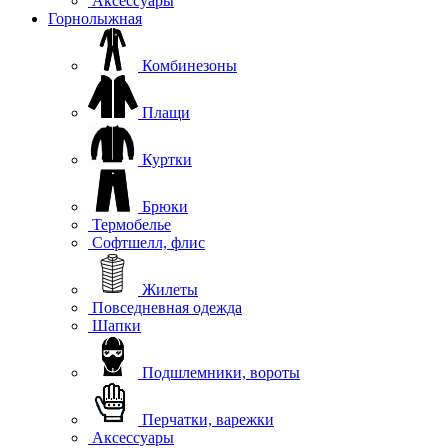
Аксессуары
Горнолыжная
Комбинезоны
Плащи
Куртки
Брюки
Термобелье
Софтшелл, флис
Жилеты
Повседневная одежда
Шапки
Подшлемники, вороты
Перчатки, варежки
Аксессуары