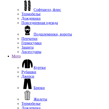
Софтшелл, флис
Термобелье
Дождевики
Повседневная одежда
Подшлемники, вороты
Перчатки
Гермосумки
Защита
Аксессуары
Мото
Куртки
Рубашки
Джерси
Брюки
Жилеты
Термобелье
Дождевики