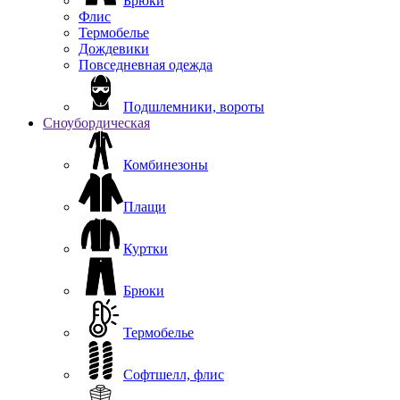
Брюки
Флис
Термобелье
Дождевики
Повседневная одежда
Подшлемники, вороты
Сноубордическая
Комбинезоны
Плащи
Куртки
Брюки
Термобелье
Софтшелл, флис