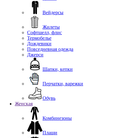
Вейдерсы
Жилеты
Софтшелл, флис
Термобелье
Дождевики
Повседневная одежда
Джерси
Шапки, кепки
Перчатки, варежки
Обувь
Женская
Комбинезоны
Плащи