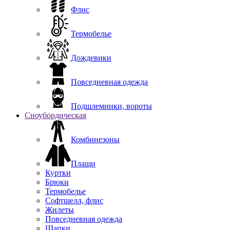
Флис
Термобелье
Дождевики
Повседневная одежда
Подшлемники, вороты
Сноубордическая
Комбинезоны
Плащи
Куртки
Брюки
Термобелье
Софтшелл, флис
Жилеты
Повседневная одежда
Шапки