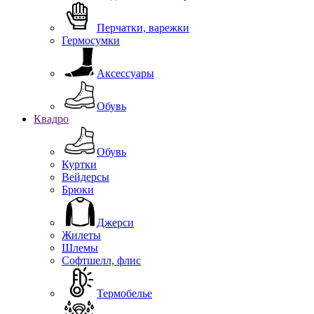
Перчатки, варежки
Гермосумки
Аксессуары
Обувь
Квадро
Обувь
Куртки
Вейдерсы
Брюки
Джерси
Жилеты
Шлемы
Софтшелл, флис
Термобелье