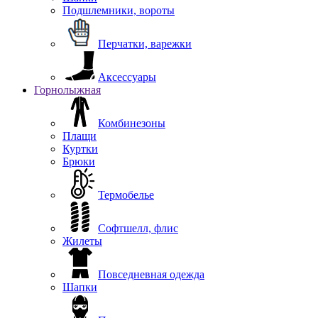
Подшлемники, вороты
Перчатки, варежки
Аксессуары
Горнолыжная
Комбинезоны
Плащи
Куртки
Брюки
Термобелье
Софтшелл, флис
Жилеты
Повседневная одежда
Шапки