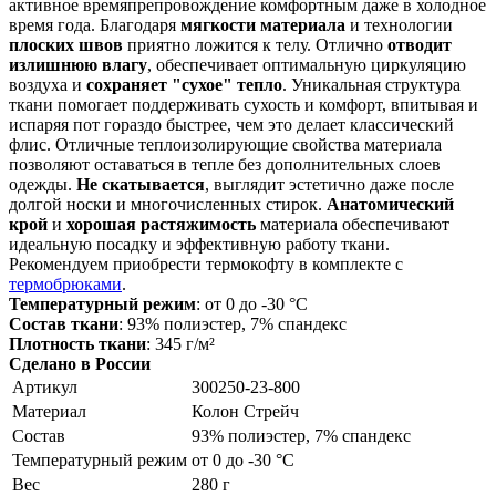
активное времяпрепровождение комфортным даже в холодное
время года. Благодаря
мягкости материала
и технологии
плоских швов
приятно ложится к телу. Отлично
отводит
излишнюю влагу
, обеспечивает оптимальную циркуляцию
воздуха и
сохраняет "сухое" тепло
. Уникальная структура
ткани помогает поддерживать сухость и комфорт, впитывая и
испаряя пот гораздо быстрее, чем это делает классический
флис. Отличные теплоизолирующие свойства материала
позволяют оставаться в тепле без дополнительных слоев
одежды.
Не скатывается
, выглядит эстетично даже после
долгой носки и многочисленных стирок.
Анатомический
крой
и
хорошая растяжимость
материала обеспечивают
идеальную посадку и эффективную работу ткани.
Рекомендуем приобрести термокофту в комплекте с
термобрюками
.
Температурный режим
: от 0 до -30 °С
Состав ткани
: 93% полиэстер, 7% спандекс
Плотность ткани
: 345 г/м²
Сделано в России
Артикул
300250-23-800
Материал
Колон Стрейч
Состав
93% полиэстер, 7% спандекс
Температурный режим
от 0 до -30 °С
Вес
280 г