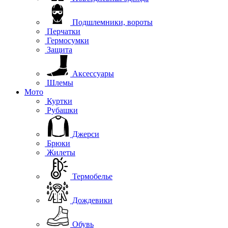
Подшлемники, вороты
Перчатки
Гермосумки
Защита
Аксессуары
Шлемы
Мото
Куртки
Рубашки
Джерси
Брюки
Жилеты
Термобелье
Дождевики
Обувь