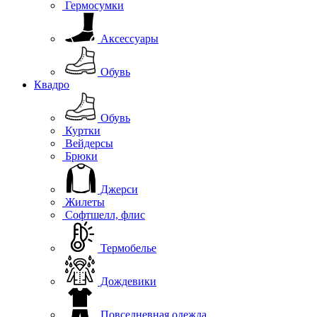
Гермосумки
Аксессуары
Обувь
Квадро
Обувь
Куртки
Вейдерсы
Брюки
Джерси
Жилеты
Софтшелл, флис
Термобелье
Дождевики
Повседневная одежда