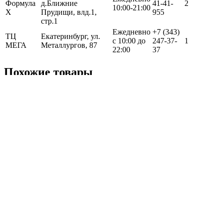
Формула
д.Ближние
41-41-
2
10:00-21:00
Х
Прудищи, влд.1,
955
стр.1
Ежедневно
+7 (343)
ТЦ
Екатеринбург, ул.
с 10:00 до
247-37-
1
МЕГА
Металлургов, 87
22:00
37
Похожие товары
Термокофта зимняя с высоким воротом Woman Baltic -
Grey
4 500 ₽
Термокофта зимняя с высоким воротом Woman Lavender -
Deep Blue
4 500 ₽
Вам пригодится
Жилет утеплённый DF VEST 100 Grey
7 800 ₽
Сидушка неопреновая
4 100 ₽