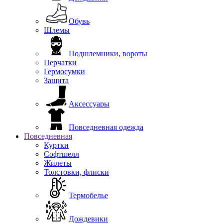
Обувь
Шлемы
Подшлемники, вороты
Перчатки
Гермосумки
Защита
Аксессуары
Повседневная одежда
Повседневная
Куртки
Софтшелл
Жилеты
Толстовки, флиски
Термобелье
Дождевики