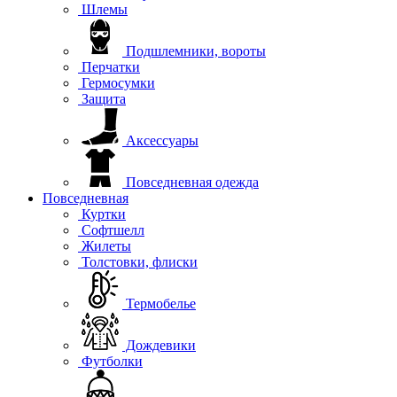
Шлемы
Подшлемники, вороты
Перчатки
Гермосумки
Защита
Аксессуары
Повседневная одежда
Повседневная
Куртки
Софтшелл
Жилеты
Толстовки, флиски
Термобелье
Дождевики
Футболки