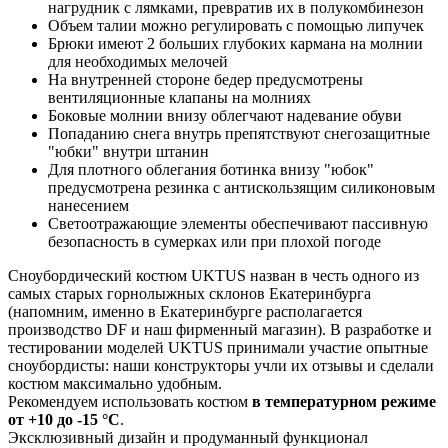
нагрудник с лямками, превратив их в полукомбинезон
Объем талии можно регулировать с помощью липучек
Брюки имеют 2 больших глубоких кармана на молнии
для необходимых мелочей
На внутренней стороне бедер предусмотрены
вентиляционные клапаны на молниях
Боковые молнии внизу облегчают надевание обуви
Попаданию снега внутрь препятствуют снегозащитные
"юбки" внутри штанин
Для плотного облегания ботинка внизу "юбок"
предусмотрена резинка с антискользящим силиконовым
нанесением
Светоотражающие элементы обеспечивают пассивную
безопасность в сумерках или при плохой погоде
Сноубордический костюм UKTUS назван в честь одного из
самых старых горнолыжных склонов Екатеринбурга
(напомним, именно в Екатеринбурге располагается
производство DF и наш фирменный магазин). В разработке и
тестировании моделей UKTUS принимали участие опытные
сноубордисты: наши конструкторы учли их отзывы и сделали
костюм максимально удобным.
Рекомендуем использовать костюм
в температурном режиме
от +10 до -15 °С
.
Эксклюзивный дизайн и продуманный функционал