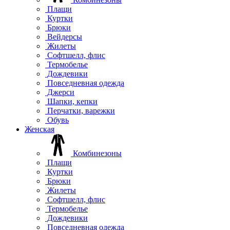
Плащи
Куртки
Брюки
Вейдерсы
Жилеты
Софтшелл, флис
Термобелье
Дождевики
Повседневная одежда
Джерси
Шапки, кепки
Перчатки, варежки
Обувь
Женская
Комбинезоны
Плащи
Куртки
Брюки
Жилеты
Софтшелл, флис
Термобелье
Дождевики
Повседневная одежда