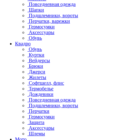
Повседневная одежда
Шапки
Подшлемники, вороты
Перчатки, варежки
Гермосумки
Аксессуары
Обувь
Квадро
Обувь
Куртки
Вейдерсы
Брюки
Джерси
Жилеты
Софтшелл, флис
Термобелье
Дождевики
Повседневная одежда
Подшлемники, вороты
Перчатки
Гермосумки
Защита
Аксессуары
Шлемы
Мото