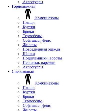
Аксессуары
Горнолыжная
Комбинезоны
Плащи
Куртки
Брюки
Термобелье
Софтшелл, флис
Жилеты
Повседневная одежда
Шапки
Подшлемники, вороты
Перчатки, варежки
Аксессуары
Снегоходная
Комбинезоны
Плащи
Куртки
Брюки
Термобелье
Софтшелл, флис
Жилеты