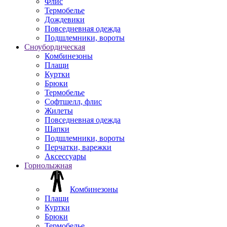
Флис
Термобелье
Дождевики
Повседневная одежда
Подшлемники, вороты
Сноубордическая
Комбинезоны
Плащи
Куртки
Брюки
Термобелье
Софтшелл, флис
Жилеты
Повседневная одежда
Шапки
Подшлемники, вороты
Перчатки, варежки
Аксессуары
Горнолыжная
Комбинезоны
Плащи
Куртки
Брюки
Термобелье