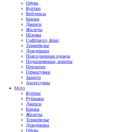
Обувь
Куртки
Вейдерсы
Брюки
Джерси
Жилеты
Шлемы
Софтшелл, флис
Термобелье
Дождевики
Повседневная одежда
Подшлемники, вороты
Перчатки
Гермосумки
Защита
Аксессуары
Мото
Куртки
Рубашки
Джерси
Брюки
Жилеты
Термобелье
Дождевики
Обувь