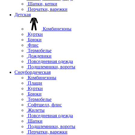
Шапки, кепки
Перчатки, варежки
Детская
Комбинезоны
Куртки
Брюки
Флис
Термобелье
Дождевики
Повседневная одежда
Подшлемники, вороты
Сноубордическая
Комбинезоны
Плащи
Куртки
Брюки
Термобелье
Софтшелл, флис
Жилеты
Повседневная одежда
Шапки
Подшлемники, вороты
Перчатки, варежки