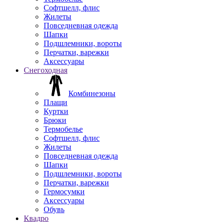
Софтшелл, флис
Жилеты
Повседневная одежда
Шапки
Подшлемники, вороты
Перчатки, варежки
Аксессуары
Снегоходная
Комбинезоны
Плащи
Куртки
Брюки
Термобелье
Софтшелл, флис
Жилеты
Повседневная одежда
Шапки
Подшлемники, вороты
Перчатки, варежки
Гермосумки
Аксессуары
Обувь
Квадро