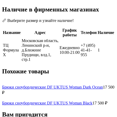
Наличие в фирменных магазинах
📏 Выберите размер и узнайте наличие!
График
Название
Адрес
Телефон
Наличие
работы
Московская область,
ТЦ
Ленинский р-н,
+7 (495)
Ежедневно
Формула
д.Ближние
41-41-
1
10:00-21:00
Х
Прудищи, влд.1,
955
стр.1
Похожие товары
Брюки сноубордические DF UKTUS Woman Dark Ocean
17 500
₽
Брюки сноубордические DF UKTUS Woman Black
17 500 ₽
Вам пригодится