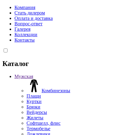
Компания
Стать дилером
Оплата и доставка
Вопрос-ответ
Галерея
Коллекции
Контакты
Каталог
Мужская
Комбинезоны
Плащи
Куртки
Брюки
Вейдерсы
Жилеты
Софтшелл, флис
Термобелье
Дождевики