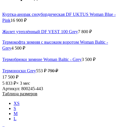
Куртка-анорак сноубордическая DF UKTUS Woman Blue -
Pink
16 900 ₽
Жилет утеплённый DF VEST 100 Grey
7 800 ₽
Термокофта зимняя с высоким воротом Woman Baltic -
Grey
4 500 ₽
Термобрюки зимние Woman Baltic - Grey
3 500 ₽
Термоноски Grey
553 ₽
790 ₽
17 500 ₽
5 833 ₽
× 3 мес
Артикул: 800245-443
Таблица размеров
XS
S
M
L