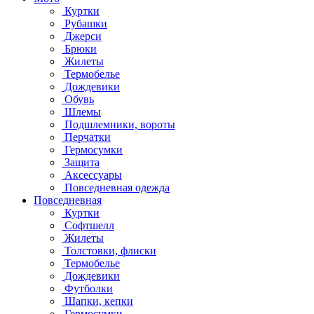
Куртки
Рубашки
Джерси
Брюки
Жилеты
Термобелье
Дождевики
Обувь
Шлемы
Подшлемники, вороты
Перчатки
Гермосумки
Защита
Аксессуары
Повседневная одежда
Повседневная
Куртки
Софтшелл
Жилеты
Толстовки, флиски
Термобелье
Дождевики
Футболки
Шапки, кепки
Гермосумки