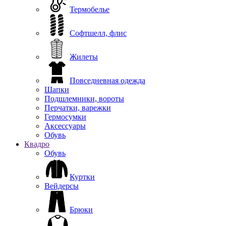
Термобелье
Софтшелл, флис
Жилеты
Повседневная одежда
Шапки
Подшлемники, вороты
Перчатки, варежки
Гермосумки
Аксессуары
Обувь
Квадро
Обувь
Куртки
Вейдерсы
Брюки