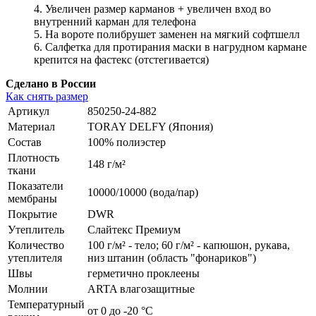
4. Увеличен размер карманов + увеличен вход во
внутренний карман для телефона
5. На вороте полибрушет заменен на мягкий софтшелл
6. Салфетка для протирания маски в нагрудном кармане
крепится на фастекс (отстегивается)
Сделано в России
Как снять размер
Артикул
850250-24-882
Материал
TORAY DELFY (Япония)
Состав
100% полиэстер
Плотность
148 г/м²
ткани
Показатели
10000/10000 (вода/пар)
мембраны
Покрытие
DWR
Утеплитель
Слайтекс Премиум
Количество
100 г/м² - тело; 60 г/м² - капюшон, рукава,
утеплителя
низ штанин (область "фонариков")
Швы
герметично проклеены
Молнии
ARTA влагозащитные
Температурный
от 0 до -20 °С