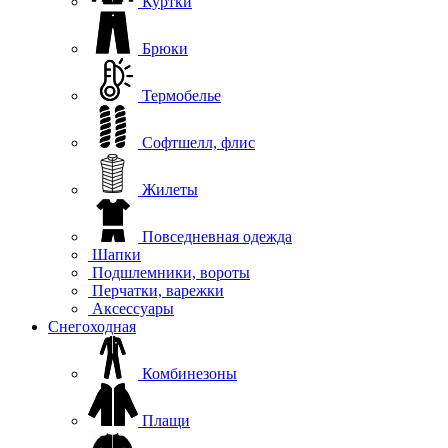
Куртки
Брюки
Термобелье
Софтшелл, флис
Жилеты
Повседневная одежда
Шапки
Подшлемники, вороты
Перчатки, варежки
Аксессуары
Снегоходная
Комбинезоны
Плащи