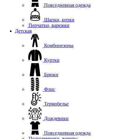
Повседневная одежда
Шапки, кепки
Перчатки, варежки
Детская
Комбинезоны
Куртки
Брюки
Флис
Термобелье
Дождевики
Повседневная одежда
Подшлемники, вороты