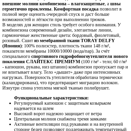
внешние молнии комбинезона – влагозащитные
, а
швы
герметично проклеены
.
Комфортная посадка
позволит в
полной мере оценить очередной спуск и даст больше
возможностей и лёгкости при выполнении трюков.
В моделях для женщин стиль требует особого внимания. У
комбинезона современный дизайн, элегантные линии,
гармоничные женственные цвета: бордовый, фиолетовый,
розовый. Сшит
из мембранной ткани TORAY DELFY
(Япония)
: 100% полиэстер, плотность ткани 148 г/м²,
показатели мембраны 10000/10000 (вода/пар). За счёт
специального
спортивного гидрофобного
утеплителя нового
поколения СЛАЙТЕКС ПРЕМИУМ
(100 г/м² - тело; 60 г/м²
- капюшон, рукава, низ штанин) комбинезон пропускает пар и
не впитывает влагу. Тело «дышит» даже при интенсивных
нагрузках. Поверхность утеплителя обработана термически
(каландрирована), что предотвращает миграцию волокон.
Изнутри спина утеплена мягкой тканью полибрушет.
Функциональные характеристики:
Регулируемый капюшон с защитным козырьком
надевается на шлем
Высокий ворот надежно защищает от ветра
Центральная молния снабжена тремя замками
Активные вентиляции под рукавами и на внутренней
стороне бедер позволяют поддерживать температурный