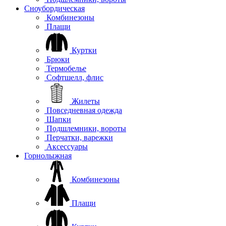
Сноубордическая
Комбинезоны
Плащи
Куртки
Брюки
Термобелье
Софтшелл, флис
Жилеты
Повседневная одежда
Шапки
Подшлемники, вороты
Перчатки, варежки
Аксессуары
Горнолыжная
Комбинезоны
Плащи