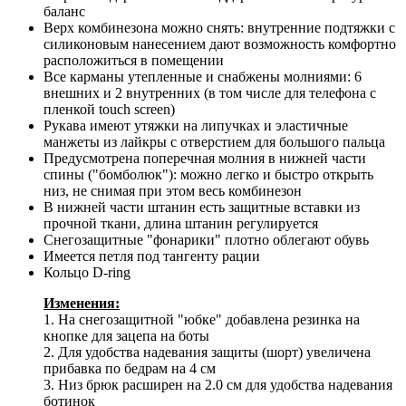
баланс
Верх комбинезона можно снять: внутренние подтяжки с
силиконовым нанесением дают возможность комфортно
расположиться в помещении
Все карманы утепленные и снабжены молниями: 6
внешних и 2 внутренних (в том числе для телефона с
пленкой touch screen)
Рукава имеют утяжки на липучках и эластичные
манжеты из лайкры с отверстием для большого пальца
Предусмотрена поперечная молния в нижней части
спины ("бомболюк"): можно легко и быстро открыть
низ, не снимая при этом весь комбинезон
В нижней части штанин есть защитные вставки из
прочной ткани, длина штанин регулируется
Снегозащитные "фонарики" плотно облегают обувь
Имеется петля под тангенту рации
Кольцо D-ring
Изменения:
1. На снегозащитной "юбке" добавлена резинка на
кнопке для зацепа на боты
2. Для удобства надевания защиты (шорт) увеличена
прибавка по бедрам на 4 см
3. Низ брюк расширен на 2.0 см для удобства надевания
ботинок