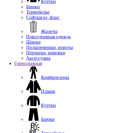
Куртки
Брюки
Термобелье
Софтшелл, флис
Жилеты
Повседневная одежда
Шапки
Подшлемники, вороты
Перчатки, варежки
Аксессуары
Горнолыжная
Комбинезоны
Плащи
Куртки
Брюки