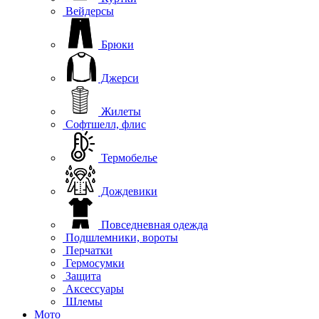
Вейдерсы
Брюки
Джерси
Жилеты
Софтшелл, флис
Термобелье
Дождевики
Повседневная одежда
Подшлемники, вороты
Перчатки
Гермосумки
Защита
Аксессуары
Шлемы
Мото