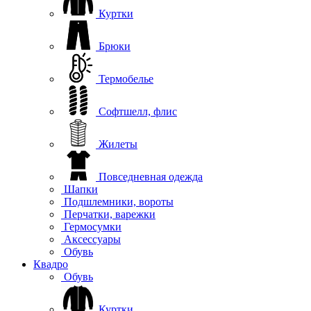
Куртки
Брюки
Термобелье
Софтшелл, флис
Жилеты
Повседневная одежда
Шапки
Подшлемники, вороты
Перчатки, варежки
Гермосумки
Аксессуары
Обувь
Квадро
Обувь
Куртки