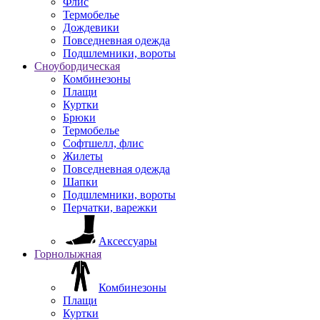
Флис
Термобелье
Дождевики
Повседневная одежда
Подшлемники, вороты
Сноубордическая
Комбинезоны
Плащи
Куртки
Брюки
Термобелье
Софтшелл, флис
Жилеты
Повседневная одежда
Шапки
Подшлемники, вороты
Перчатки, варежки
Аксессуары
Горнолыжная
Комбинезоны
Плащи
Куртки