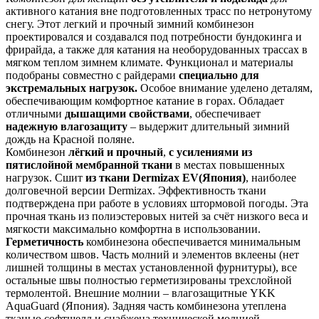
активного катания вне подготовленных трасс по нетронутому
снегу. Этот легкий и прочный зимний комбинезон
проектировался и создавался под потребности бундокинга и
фрирайда, а также для катания на необорудованных трассах в
мягком теплом зимнем климате. Функционал и материалы
подобраны совместно с райдерами
специально для
экстремальных нагрузок.
Особое внимание уделено деталям,
обеспечивающим комфортное катание в горах. Обладает
отличными
дышащими свойствами
, обеспечивает
надежную влагозащиту
– выдержит длительный зимний
дождь на Красной поляне.
Комбинезон
лёгкий и прочный
,
с усилениями из
пятислойной мембранной ткани
в местах повышенных
нагрузок. Сшит
из ткани Dermizax EV(Япония)
, наиболее
долговечной версии Dermizax. Эффективность ткани
подтверждена при работе в условиях штормовой погоды. Эта
прочная ткань из полиэстеровых нитей за счёт низкого веса и
мягкости максимально комфортна в использовании.
Герметичность
комбинезона обеспечивается минимальным
количеством швов. Часть молний и элементов вклеены (нет
лишней толщины в местах установленной фурнитуры), все
остальные швы полностью герметизированы трехслойной
термолентой. Внешние молнии – влагозащитные YKK
AquaGuard (Япония). Задняя часть комбинезона утеплена
тканью софтшелл и снабжена технической молнией,