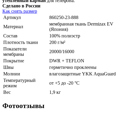
утепленный карман
для телефона.
Сделано в России
Как снять размер
Артикул
860250-23-888
мембранная ткань Dermizax EV
Материал
(Япония)
Состав
100% полиэстр
Плотность ткани
200 г/м²
Показатели
20000/16000
мембраны
Покрытие
DWR + TEFLON
Швы
герметично проклеены
Молнии
влагозащитные YKK AquaGuard
Температурный
от +5 до -20 °С
режим
Вес
1,9 кг
Фотоотзывы