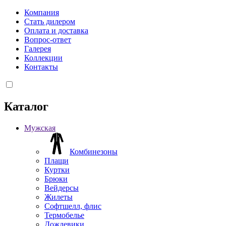
Компания
Стать дилером
Оплата и доставка
Вопрос-ответ
Галерея
Коллекции
Контакты
Каталог
Мужская
Комбинезоны
Плащи
Куртки
Брюки
Вейдерсы
Жилеты
Софтшелл, флис
Термобелье
Дождевики