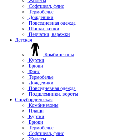
Жилеты
Софтшелл, флис
Термобелье
Дождевики
Повседневная одежда
Шапки, кепки
Перчатки, варежки
Детская
Комбинезоны
Куртки
Брюки
Флис
Термобелье
Дождевики
Повседневная одежда
Подшлемники, вороты
Сноубордическая
Комбинезоны
Плащи
Куртки
Брюки
Термобелье
Софтшелл, флис
Жилеты