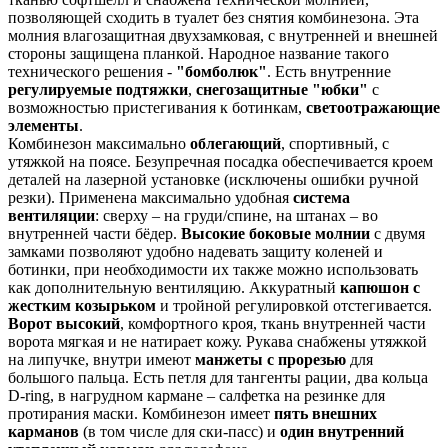
позволяющей сходить в туалет без снятия комбинезона. Эта
молния влагозащитная двухзамковая, с внутренней и внешней
стороны защищена планкой. Народное название такого
технического решения -
"бомболюк"
. Есть внутренние
регулируемые подтяжки
,
снегозащитные "юбки"
с
возможностью пристегивания к ботинкам,
светоотражающие
элементы
.
Комбинезон максимально
облегающий
, спортивный, с
утяжкой на поясе. Безупречная посадка обеспечивается кроем
деталей на лазерной установке (исключены ошибки ручной
резки). Применена максимально удобная
система
вентиляции
: сверху – на груди/спине, на штанах – во
внутренней части бёдер.
Высокие боковые молнии
с двумя
замками позволяют удобно надевать защиту коленей и
ботинки, при необходимости их также можно использовать
как дополнительную вентиляцию. Аккуратный
капюшон с
жестким козырьком
и тройной регулировкой отстегивается.
Ворот высокий
, комфортного кроя, ткань внутренней части
ворота мягкая и не натирает кожу. Рукава снабжены утяжкой
на липучке, внутри имеют
манжеты с прорезью
для
большого пальца. Есть петля для тангенты рации, два кольца
D-ring, в нагрудном кармане – салфетка на резинке для
протирания маски. Комбинезон имеет
пять внешних
карманов
(в том числе для ски-пасс) и
один внутренний