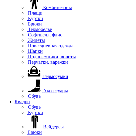
Комбинезоны
Плащи
Куртки
Брюки
Термобелье
Софтшелл, флис
Жилеты
Повседневная одежда
Шапки
Подшлемники, вороты
Перчатки, варежки
Гермосумки
Аксессуары
Обувь
Квадро
Обувь
Куртки
Вейдерсы
Брюки