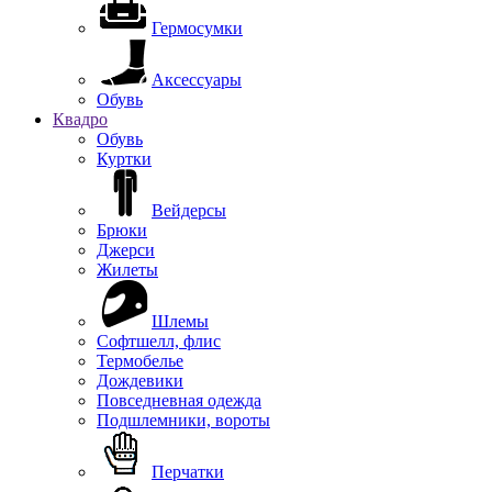
Гермосумки
Аксессуары
Обувь
Квадро
Обувь
Куртки
Вейдерсы
Брюки
Джерси
Жилеты
Шлемы
Софтшелл, флис
Термобелье
Дождевики
Повседневная одежда
Подшлемники, вороты
Перчатки