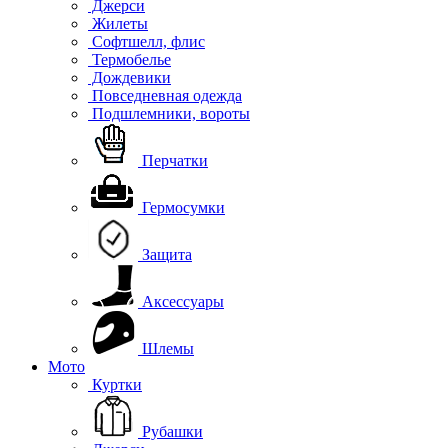
Джерси
Жилеты
Софтшелл, флис
Термобелье
Дождевики
Повседневная одежда
Подшлемники, вороты
Перчатки
Гермосумки
Защита
Аксессуары
Шлемы
Мото
Куртки
Рубашки