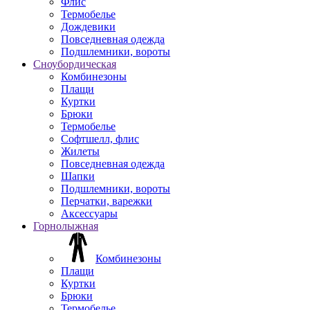
Флис
Термобелье
Дождевики
Повседневная одежда
Подшлемники, вороты
Сноубордическая
Комбинезоны
Плащи
Куртки
Брюки
Термобелье
Софтшелл, флис
Жилеты
Повседневная одежда
Шапки
Подшлемники, вороты
Перчатки, варежки
Аксессуары
Горнолыжная
Комбинезоны
Плащи
Куртки
Брюки
Термобелье