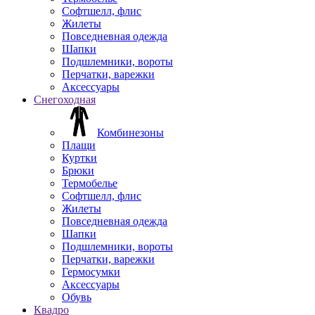
Софтшелл, флис
Жилеты
Повседневная одежда
Шапки
Подшлемники, вороты
Перчатки, варежки
Аксессуары
Снегоходная
Комбинезоны
Плащи
Куртки
Брюки
Термобелье
Софтшелл, флис
Жилеты
Повседневная одежда
Шапки
Подшлемники, вороты
Перчатки, варежки
Гермосумки
Аксессуары
Обувь
Квадро