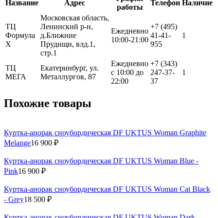
Название
Адрес
Телефон
Наличие
работы
Московская область,
ТЦ
Ленинский р-н,
+7 (495)
Ежедневно
Формула
д.Ближние
41-41-
1
10:00-21:00
Х
Прудищи, влд.1,
955
стр.1
Ежедневно
+7 (343)
ТЦ
Екатеринбург, ул.
с 10:00 до
247-37-
1
МЕГА
Металлургов, 87
22:00
37
Похожие товары
Куртка-анорак сноубордическая DF UKTUS Woman Graphite
Melange
16 900 ₽
Куртка-анорак сноубордическая DF UKTUS Woman Blue -
Pink
16 900 ₽
Куртка-анорак сноубордическая DF UKTUS Woman Cat Black
- Grey
18 500 ₽
Куртка-анорак сноубордическая DF UKTUS Woman Dark