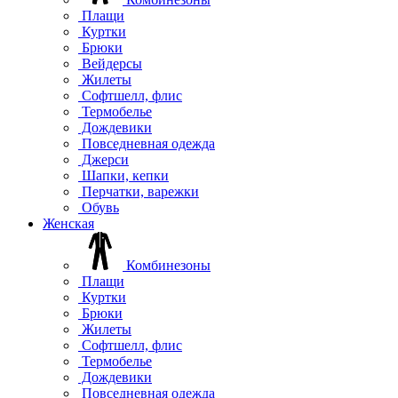
Плащи
Куртки
Брюки
Вейдерсы
Жилеты
Софтшелл, флис
Термобелье
Дождевики
Повседневная одежда
Джерси
Шапки, кепки
Перчатки, варежки
Обувь
Женская
Комбинезоны
Плащи
Куртки
Брюки
Жилеты
Софтшелл, флис
Термобелье
Дождевики
Повседневная одежда