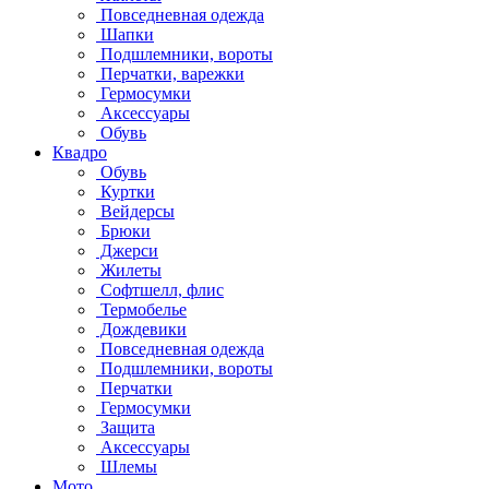
Повседневная одежда
Шапки
Подшлемники, вороты
Перчатки, варежки
Гермосумки
Аксессуары
Обувь
Квадро
Обувь
Куртки
Вейдерсы
Брюки
Джерси
Жилеты
Софтшелл, флис
Термобелье
Дождевики
Повседневная одежда
Подшлемники, вороты
Перчатки
Гермосумки
Защита
Аксессуары
Шлемы
Мото