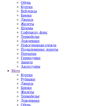
Обувь
Куртки
Вейдерсы
Брюки
Джерси
Жилеты
Шлемы
Софтшелл, флис
Термобелье
Дождевики
Повседневная одежда
Подшлемники, вороты
Перчатки
Гермосумки
Защита
Аксессуары
Мото
Куртки
Рубашки
Джерси
Брюки
Жилеты
Термобелье
Дождевики
Обувь