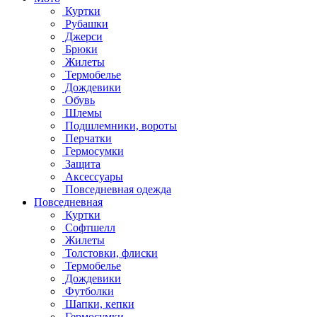
Куртки
Рубашки
Джерси
Брюки
Жилеты
Термобелье
Дождевики
Обувь
Шлемы
Подшлемники, вороты
Перчатки
Гермосумки
Защита
Аксессуары
Повседневная одежда
Повседневная
Куртки
Софтшелл
Жилеты
Толстовки, флиски
Термобелье
Дождевики
Футболки
Шапки, кепки
Гермосумки