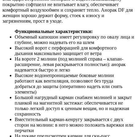
покрытию софтшелл не впитывает влагу, обеспечивает
комфортный воздухообмен и сохраняет тепло. Анорак DF для
женщин хорошо держит форму, стоек к износу и
загрязнениям, прост в уходе.
Функциональные характеристики:
Объемный капюшон имеет регулировку по овалу лица и
глубине, можно надевать его на шлем
Высокий ворот с перфорацией для комфортного
дыхания максимально защищает от ветра
На вороте 2 молнии (под молнией справа – клапан-
расширение, левая раскрывается полностью): анорак
надевается быстро и легко
Высокие водонепроницаемые боковые молнии
работают как вентиляция, позволяют без труда
добраться до защиты (оперативно надеть или снять
элементы)
Большой нагрудный карман снабжен молнией и закрыт
планкой на магнитной застежке: обеспечивается не
только легкий доступ к ценным вещам, но и надежная
сохранность
Вместительный карман-кенругу закрывается с двух
сторон на молнии: в него можно положить варежки или
перчатки
На рукаве предусмотрен карман для ски-пасс