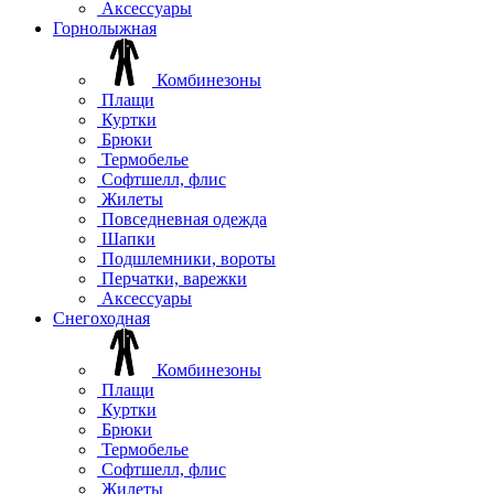
Аксессуары
Горнолыжная
Комбинезоны
Плащи
Куртки
Брюки
Термобелье
Софтшелл, флис
Жилеты
Повседневная одежда
Шапки
Подшлемники, вороты
Перчатки, варежки
Аксессуары
Снегоходная
Комбинезоны
Плащи
Куртки
Брюки
Термобелье
Софтшелл, флис
Жилеты