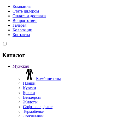
Компания
Стать дилером
Оплата и доставка
Вопрос-ответ
Галерея
Коллекции
Контакты
Каталог
Мужская
Комбинезоны
Плащи
Куртки
Брюки
Вейдерсы
Жилеты
Софтшелл, флис
Термобелье
Дождевики