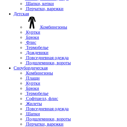
Шапки, кепки
Перчатки, варежки
Детская
Комбинезоны
Куртки
Брюки
Флис
Термобелье
Дождевики
Повседневная одежда
Подшлемники, вороты
Сноубордическая
Комбинезоны
Плащи
Куртки
Брюки
Термобелье
Софтшелл, флис
Жилеты
Повседневная одежда
Шапки
Подшлемники, вороты
Перчатки, варежки