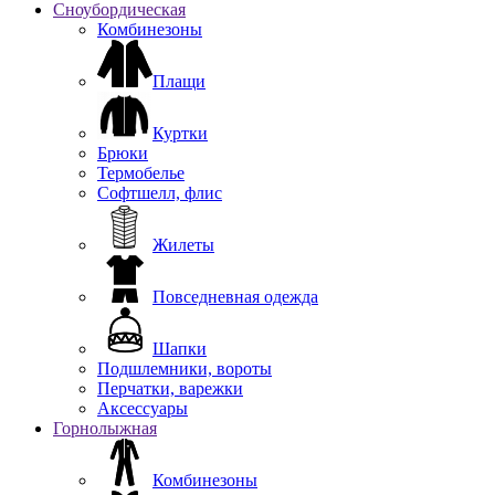
Сноубордическая
Комбинезоны
Плащи
Куртки
Брюки
Термобелье
Софтшелл, флис
Жилеты
Повседневная одежда
Шапки
Подшлемники, вороты
Перчатки, варежки
Аксессуары
Горнолыжная
Комбинезоны