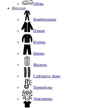
Обувь
Женская
Комбинезоны
Плащи
Куртки
Брюки
Жилеты
Софтшелл, флис
Термобелье
Дождевики