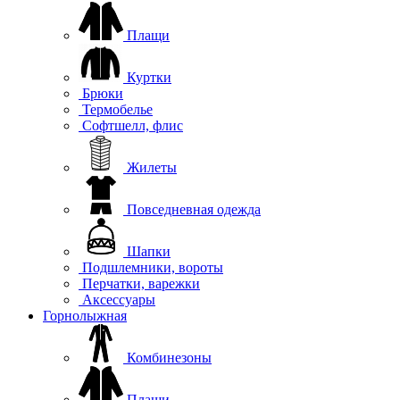
Плащи
Куртки
Брюки
Термобелье
Софтшелл, флис
Жилеты
Повседневная одежда
Шапки
Подшлемники, вороты
Перчатки, варежки
Аксессуары
Горнолыжная
Комбинезоны
Плащи