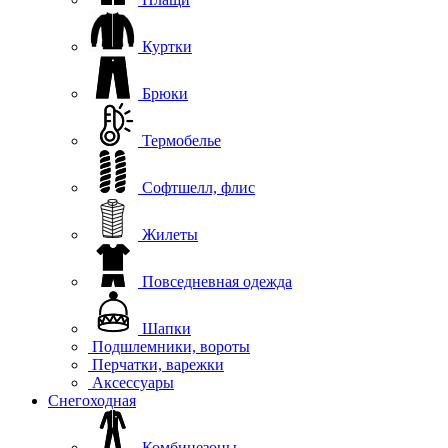
Куртки
Брюки
Термобелье
Софтшелл, флис
Жилеты
Повседневная одежда
Шапки
Подшлемники, вороты
Перчатки, варежки
Аксессуары
Снегоходная
Комбинезоны