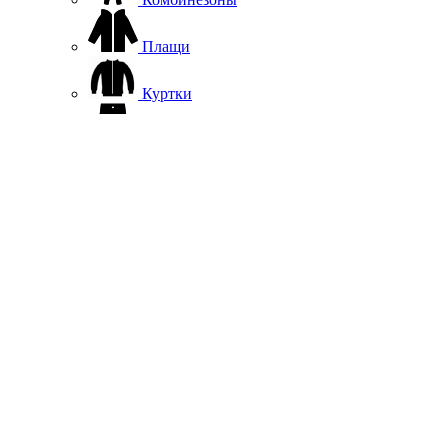
Плащи
Куртки
Брюки
Термобелье
Софтшелл, флис
Жилеты
Повседневная одежда
Шапки
Подшлемники, вороты
Перчатки, варежки
Гермосумки
Аксессуары