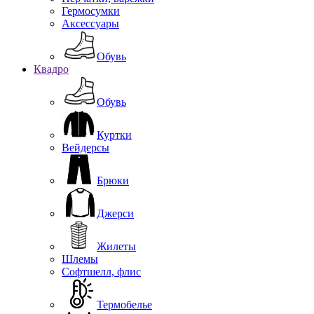
Гермосумки
Аксессуары
Обувь
Квадро
Обувь
Куртки
Вейдерсы
Брюки
Джерси
Жилеты
Шлемы
Софтшелл, флис
Термобелье