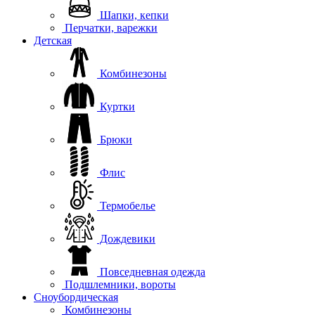
Шапки, кепки
Перчатки, варежки
Детская
Комбинезоны
Куртки
Брюки
Флис
Термобелье
Дождевики
Повседневная одежда
Подшлемники, вороты
Сноубордическая
Комбинезоны