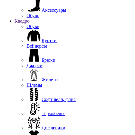
Аксессуары
Обувь
Квадро
Обувь
Куртки
Вейдерсы
Брюки
Джерси
Жилеты
Шлемы
Софтшелл, флис
Термобелье
Дождевики