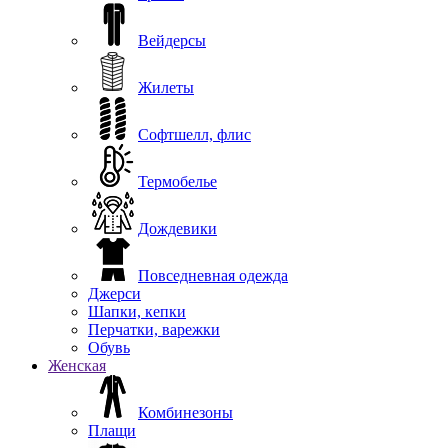
Вейдерсы
Жилеты
Софтшелл, флис
Термобелье
Дождевики
Повседневная одежда
Джерси
Шапки, кепки
Перчатки, варежки
Обувь
Женская
Комбинезоны
Плащи