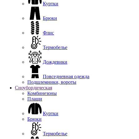
Куртки
Брюки
Флис
Термобелье
Дождевики
Повседневная одежда
Подшлемники, вороты
Сноубордическая
Комбинезоны
Плащи
Куртки
Брюки
Термобелье