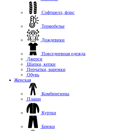
Софтшелл, флис
Термобелье
Дождевики
Повседневная одежда
Джерси
Шапки, кепки
Перчатки, варежки
Обувь
Женская
Комбинезоны
Плащи
Куртки
Брюки