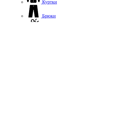
Куртки
Брюки
Термобелье
Софтшелл, флис
Жилеты
Повседневная одежда
Шапки
Подшлемники, вороты
Перчатки, варежки
Гермосумки
Аксессуары
Обувь
Квадро
Обувь