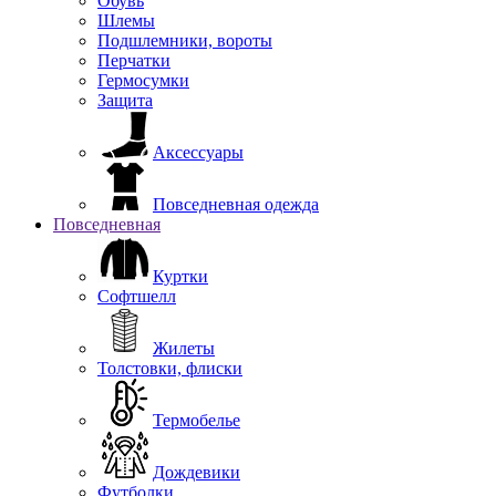
Обувь
Шлемы
Подшлемники, вороты
Перчатки
Гермосумки
Защита
Аксессуары
Повседневная одежда
Повседневная
Куртки
Софтшелл
Жилеты
Толстовки, флиски
Термобелье
Дождевики
Футболки