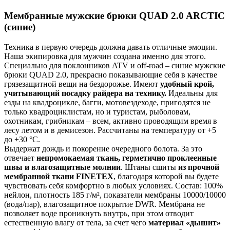
Мембранные мужские брюки QUAD 2.0 ARCTIC
(синие)
Техника в первую очередь должна давать отличные эмоции.
Наша экипировка для мужчин создана именно для этого.
Специально для поклонников ATV и off-road – синие мужские
брюки QUAD 2.0, прекрасно показывающие себя в качестве
грязезащитной вещи на бездорожье. Имеют
удобный крой,
учитывающий посадку райдера на технику.
Идеальны для
езды на квадроцикле, багги, мотовездеходе, пригодятся не
только квадроциклистам, но и туристам, рыболовам,
охотникам, грибникам – всем, активно проводящим время в
лесу летом и в демисезон. Рассчитаны на температуру от +5
до +30 °С.
Выдержат дождь и покорение очередного болота. За это
отвечает
непромокаемая ткань, герметично проклеенные
швы и влагозащитные молнии
. Штаны сшиты
из прочной
мембранной ткани FINETEX
, благодаря которой вы будете
чувствовать себя комфортно в любых условиях. Состав: 100%
нейлон, плотность 185 г/м², показатели мембраны 10000/10000
(вода/пар), влагозащитное покрытие DWR. Мембрана не
позволяет воде проникнуть внутрь, при этом отводит
естественную влагу от тела, за счет чего
материал «дышит»