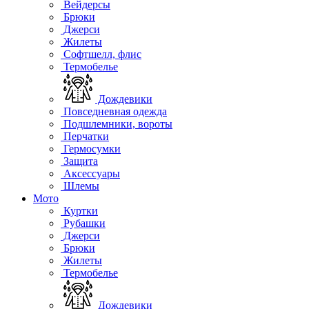
Вейдерсы
Брюки
Джерси
Жилеты
Софтшелл, флис
Термобелье
Дождевики
Повседневная одежда
Подшлемники, вороты
Перчатки
Гермосумки
Защита
Аксессуары
Шлемы
Мото
Куртки
Рубашки
Джерси
Брюки
Жилеты
Термобелье
Дождевики