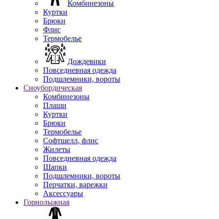
Комбинезоны
Куртки
Брюки
Флис
Термобелье
Дождевики
Повседневная одежда
Подшлемники, вороты
Сноубордическая
Комбинезоны
Плащи
Куртки
Брюки
Термобелье
Софтшелл, флис
Жилеты
Повседневная одежда
Шапки
Подшлемники, вороты
Перчатки, варежки
Аксессуары
Горнолыжная