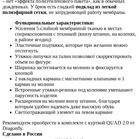
– нет «эффекта полиэтиленового пакета», как в обычных
дождевиках. У брюк есть гладкий
подклад из легкой
полиэфирной сетки
, не затрудняющий работу мембраны.
Функциональные характеристики:
Усиления 5-слойной мембранной тканью в местах
соприкосновения с техникой (внизу штанин, на коленях,
в районе ягодиц)
Эластичные подтяжки, которые при желании можно
отстегнуть
Утяжки-липучки на талии позволяют скорректировать
объем по фигуре
Ширинка застегивается на молнию и фиксируется
кнопкой
2 накладных кармана с магнитными клапанами и 1
карман на молнии
Встроенные утяжки-резинки под коленями уменьшают
парусность изделия
Расширения на молнии внизу штанин, благодаря
которым удобно надевать даже высокую обувь
Светоотражающий элемент на левом кармане
Рекомендуем приобрести в комплекте с курткой QUAD 2.0 от
Dragonfly.
Сделано в России