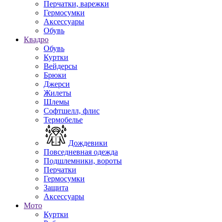
Перчатки, варежки
Гермосумки
Аксессуары
Обувь
Квадро
Обувь
Куртки
Вейдерсы
Брюки
Джерси
Жилеты
Шлемы
Софтшелл, флис
Термобелье
Дождевики
Повседневная одежда
Подшлемники, вороты
Перчатки
Гермосумки
Защита
Аксессуары
Мото
Куртки