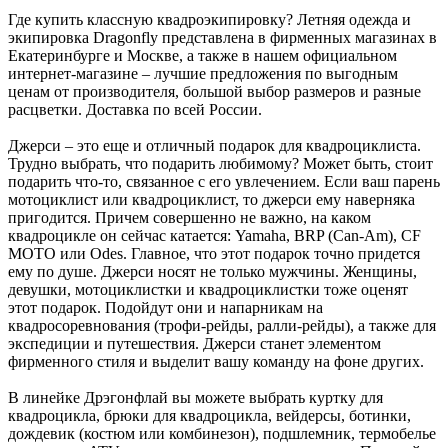
Где купить классную квадроэкипировку? Летняя одежда и
экипировка Dragonfly представлена в фирменных магазинах в
Екатеринбурге и Москве, а также в нашем официальном
интернет-магазине – лучшие предложения по выгодным
ценам от производителя, большой выбор размеров и разные
расцветки. Доставка по всей России.
Джерси – это еще и отличный подарок для квадроциклиста.
Трудно выбрать, что подарить любимому? Может быть, стоит
подарить что-то, связанное с его увлечением. Если ваш парень
мотоциклист или квадроциклист, то джерси ему наверняка
пригодится. Причем совершенно не важно, на каком
квадроцикле он сейчас катается: Yamaha, BRP (Can-Am), CF
MOTO или Odes. Главное, что этот подарок точно придется
ему по душе. Джерси носят не только мужчины. Женщины,
девушки, мотоциклистки и квадроциклистки тоже оценят
этот подарок. Подойдут они и напарникам на
квадросоревнования (трофи-рейды, ралли-рейды), а также для
экспедиции и путешествия. Джерси станет элементом
фирменного стиля и выделит вашу команду на фоне других.
В линейке Дрэгонфлай вы можете выбрать куртку для
квадроцикла, брюки для квадроцикла, вейдерсы, ботинки,
дождевик (костюм или комбинезон), подшлемник, термобелье