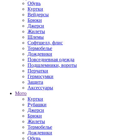
Обувь
Куртки
Вейдерсы
Брюки
Джерси
Жилеты
Шлемы
Софтшелл, флис
Термобелье
Дождевики
Повседневная одежда
Подшлемники, вороты
Перчатки
Гермосумки
Защита
Аксессуары
Мото
Куртки
Рубашки
Джерси
Брюки
Жилеты
Термобелье
Дождевики
Обувь