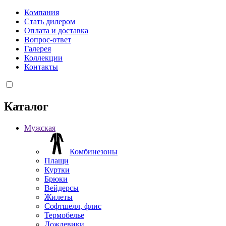
Компания
Стать дилером
Оплата и доставка
Вопрос-ответ
Галерея
Коллекции
Контакты
Каталог
Мужская
Комбинезоны
Плащи
Куртки
Брюки
Вейдерсы
Жилеты
Софтшелл, флис
Термобелье
Дождевики