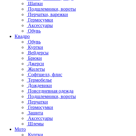
Шапки
Подшлемники, вороты
Перчатки, варежки
Гермосумки
Аксессуары
Обувь
Квадро
Обувь
Куртки
Вейдерсы
Брюки
Джерси
Жилеты
Софтшелл, флис
Термобелье
Дождевики
Повседневная одежда
Подшлемники, вороты
Перчатки
Гермосумки
Защита
Аксессуары
Шлемы
Мото
Куртки