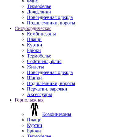
Флис
Термобелье
Дождевики
Повседневная одежда
Подшлемники, вороты
Сноубордическая
Комбинезоны
Плащи
Куртки
Брюки
Термобелье
Софтшелл, флис
Жилеты
Повседневная одежда
Шапки
Подшлемники, вороты
Перчатки, варежки
Аксессуары
Горнолыжная
Комбинезоны
Плащи
Куртки
Брюки
Термобелье