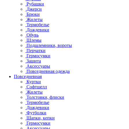
Рубашки
Джерси
Брюки
Жилеты
Термобелье
Дождевики
Обувь
Шлемы
Подшлемники, вороты
Перчатки
Гермосумки
Защита
Аксессуары
Повседневная одежда
Повседневная
Куртки
Софтшелл
Жилеты
Толстовки, флиски
Термобелье
Дождевики
Футболки
Шапки, кепки
Гермосумки
Аксессуары