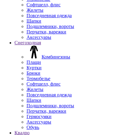
Софтшелл, флис
Жилеты
Повседневная одежда
Шапки
Подшлемники, вороты
Перчатки, варежки
Аксессуары
Снегоходная
Комбинезоны
Плащи
Куртки
Брюки
Термобелье
Софтшелл, флис
Жилеты
Повседневная одежда
Шапки
Подшлемники, вороты
Перчатки, варежки
Гермосумки
Аксессуары
Обувь
Квадро