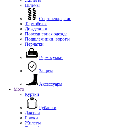
Жилеты
Шлемы
Софтшелл, флис
Термобелье
Дождевики
Повседневная одежда
Подшлемники, вороты
Перчатки
Гермосумки
Защита
Аксессуары
Мото
Куртки
Рубашки
Джерси
Брюки
Жилеты