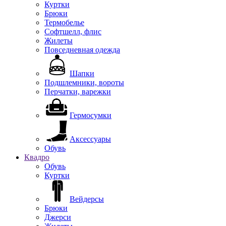
Куртки
Брюки
Термобелье
Софтшелл, флис
Жилеты
Повседневная одежда
Шапки
Подшлемники, вороты
Перчатки, варежки
Гермосумки
Аксессуары
Обувь
Квадро
Обувь
Куртки
Вейдерсы
Брюки
Джерси