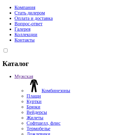
Компания
Стать дилером
Оплата и доставка
Вопрос-ответ
Галерея
Коллекции
Контакты
Каталог
Мужская
Комбинезоны
Плащи
Куртки
Брюки
Вейдерсы
Жилеты
Софтшелл, флис
Термобелье
Дождевики