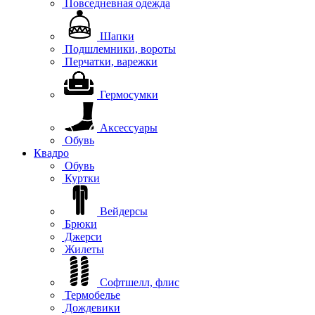
Повседневная одежда
Шапки
Подшлемники, вороты
Перчатки, варежки
Гермосумки
Аксессуары
Обувь
Квадро
Обувь
Куртки
Вейдерсы
Брюки
Джерси
Жилеты
Софтшелл, флис
Термобелье
Дождевики