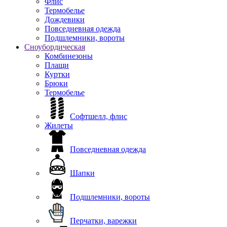
Флис
Термобелье
Дождевики
Повседневная одежда
Подшлемники, вороты
Сноубордическая
Комбинезоны
Плащи
Куртки
Брюки
Термобелье
Софтшелл, флис
Жилеты
Повседневная одежда
Шапки
Подшлемники, вороты
Перчатки, варежки