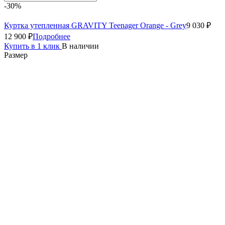
-30%
Куртка утепленная GRAVITY Teenager Orange - Grey
9 030 ₽
12 900 ₽
Подробнее
Купить в 1 клик
В наличии
Размер
140-146
152-158
В корзину
-30%
Куртка утепленная GRAVITY for Teen Green - Orange
9 030 ₽
12 900 ₽
Подробнее
Купить в 1 клик
В наличии
Размер
140-146
152-158
В корзину