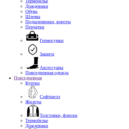
Термобелье
Дождевики
Обувь
Шлемы
Подшлемники, вороты
Перчатки
Гермосумки
Защита
Аксессуары
Повседневная одежда
Повседневная
Куртки
Софтшелл
Жилеты
Толстовки, флиски
Термобелье
Дождевики