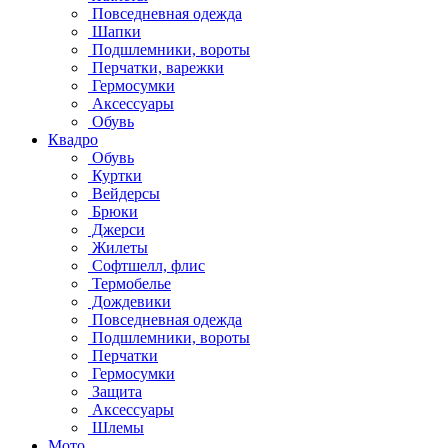
Повседневная одежда
Шапки
Подшлемники, вороты
Перчатки, варежки
Гермосумки
Аксессуары
Обувь
Квадро
Обувь
Куртки
Вейдерсы
Брюки
Джерси
Жилеты
Софтшелл, флис
Термобелье
Дождевики
Повседневная одежда
Подшлемники, вороты
Перчатки
Гермосумки
Защита
Аксессуары
Шлемы
Мото