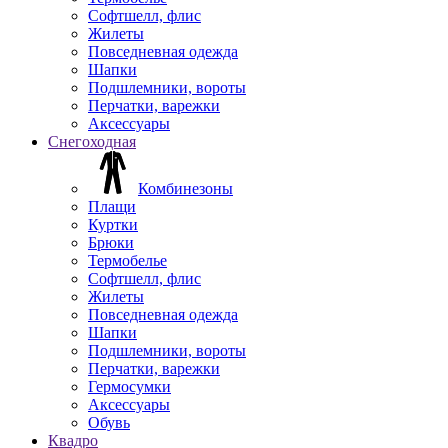
Софтшелл, флис
Жилеты
Повседневная одежда
Шапки
Подшлемники, вороты
Перчатки, варежки
Аксессуары
Снегоходная
Комбинезоны
Плащи
Куртки
Брюки
Термобелье
Софтшелл, флис
Жилеты
Повседневная одежда
Шапки
Подшлемники, вороты
Перчатки, варежки
Гермосумки
Аксессуары
Обувь
Квадро