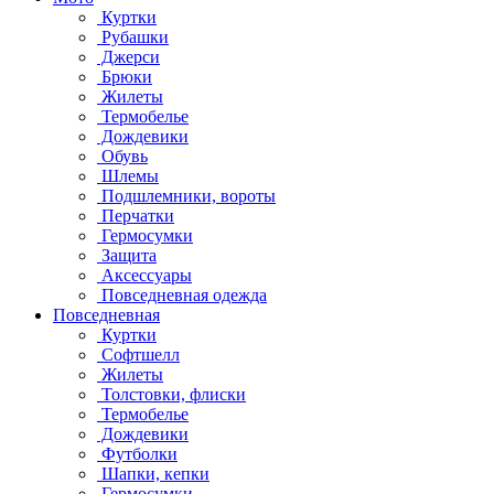
Куртки
Рубашки
Джерси
Брюки
Жилеты
Термобелье
Дождевики
Обувь
Шлемы
Подшлемники, вороты
Перчатки
Гермосумки
Защита
Аксессуары
Повседневная одежда
Повседневная
Куртки
Софтшелл
Жилеты
Толстовки, флиски
Термобелье
Дождевики
Футболки
Шапки, кепки
Гермосумки