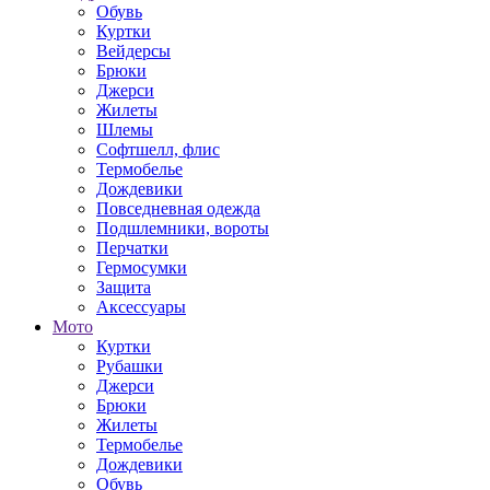
Обувь
Куртки
Вейдерсы
Брюки
Джерси
Жилеты
Шлемы
Софтшелл, флис
Термобелье
Дождевики
Повседневная одежда
Подшлемники, вороты
Перчатки
Гермосумки
Защита
Аксессуары
Мото
Куртки
Рубашки
Джерси
Брюки
Жилеты
Термобелье
Дождевики
Обувь