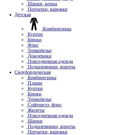
Шапки, кепки
Перчатки, варежки
Детская
Комбинезоны
Куртки
Брюки
Флис
Термобелье
Дождевики
Повседневная одежда
Подшлемники, вороты
Сноубордическая
Комбинезоны
Плащи
Куртки
Брюки
Термобелье
Софтшелл, флис
Жилеты
Повседневная одежда
Шапки
Подшлемники, вороты
Перчатки, варежки