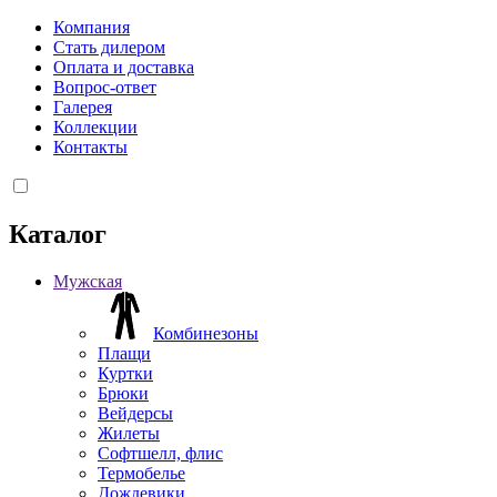
Компания
Стать дилером
Оплата и доставка
Вопрос-ответ
Галерея
Коллекции
Контакты
Каталог
Мужская
Комбинезоны
Плащи
Куртки
Брюки
Вейдерсы
Жилеты
Софтшелл, флис
Термобелье
Дождевики