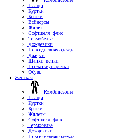
Плащи
Куртки
Брюки
Вейдерсы
Жилеты
Софтшелл, флис
Термобелье
Дождевики
Повседневная одежда
Джерси
Шапки, кепки
Перчатки, варежки
Обувь
Женская
Комбинезоны
Плащи
Куртки
Брюки
Жилеты
Софтшелл, флис
Термобелье
Дождевики
Повседневная одежда