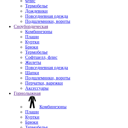
Флис
Термобелье
Дождевики
Повседневная одежда
Подшлемники, вороты
Сноубордическая
Комбинезоны
Плащи
Куртки
Брюки
Термобелье
Софтшелл, флис
Жилеты
Повседневная одежда
Шапки
Подшлемники, вороты
Перчатки, варежки
Аксессуары
Горнолыжная
Комбинезоны
Плащи
Куртки
Брюки
Термобелье