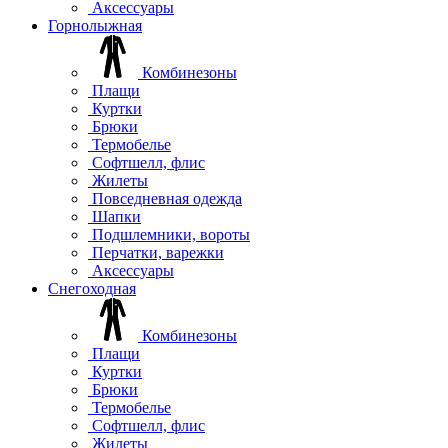
Аксессуары
Горнолыжная
Комбинезоны
Плащи
Куртки
Брюки
Термобелье
Софтшелл, флис
Жилеты
Повседневная одежда
Шапки
Подшлемники, вороты
Перчатки, варежки
Аксессуары
Снегоходная
Комбинезоны
Плащи
Куртки
Брюки
Термобелье
Софтшелл, флис
Жилеты