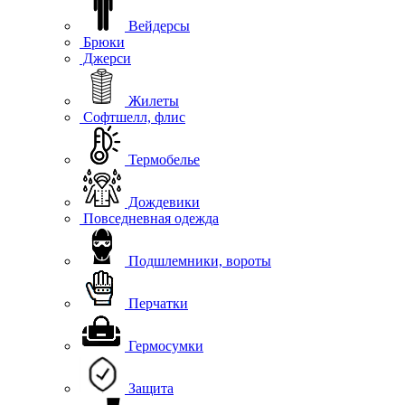
Вейдерсы
Брюки
Джерси
Жилеты
Софтшелл, флис
Термобелье
Дождевики
Повседневная одежда
Подшлемники, вороты
Перчатки
Гермосумки
Защита