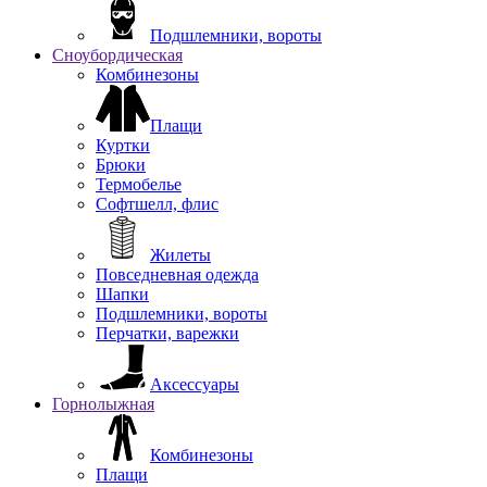
Подшлемники, вороты
Сноубордическая
Комбинезоны
Плащи
Куртки
Брюки
Термобелье
Софтшелл, флис
Жилеты
Повседневная одежда
Шапки
Подшлемники, вороты
Перчатки, варежки
Аксессуары
Горнолыжная
Комбинезоны
Плащи