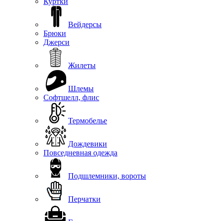
Куртки
Вейдерсы
Брюки
Джерси
Жилеты
Шлемы
Софтшелл, флис
Термобелье
Дождевики
Повседневная одежда
Подшлемники, вороты
Перчатки