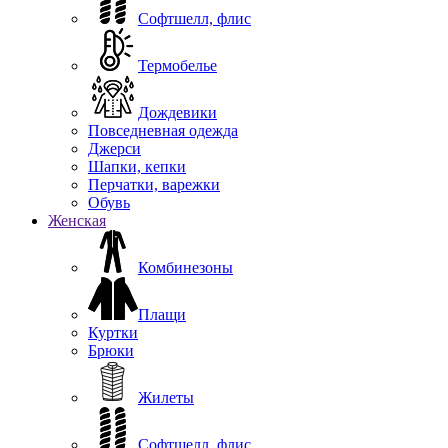
Софтшелл, флис
Термобелье
Дождевики
Повседневная одежда
Джерси
Шапки, кепки
Перчатки, варежки
Обувь
Женская
Комбинезоны
Плащи
Куртки
Брюки
Жилеты
Софтшелл, флис