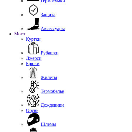
Гермосумки
Защита
Аксессуары
Мото
Куртки
Рубашки
Джерси
Брюки
Жилеты
Термобелье
Дождевики
Обувь
Шлемы