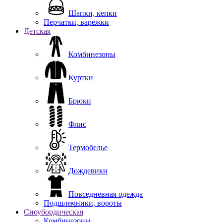
Шапки, кепки
Перчатки, варежки
Детская
Комбинезоны
Куртки
Брюки
Флис
Термобелье
Дождевики
Повседневная одежда
Подшлемники, вороты
Сноубордическая
Комбинезоны