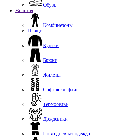
Обувь
Женская
Комбинезоны
Плащи
Куртки
Брюки
Жилеты
Софтшелл, флис
Термобелье
Дождевики
Повседневная одежда