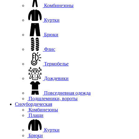
Комбинезоны
Куртки
Брюки
Флис
Термобелье
Дождевики
Повседневная одежда
Подшлемники, вороты
Сноубордическая
Комбинезоны
Плащи
Куртки
Брюки