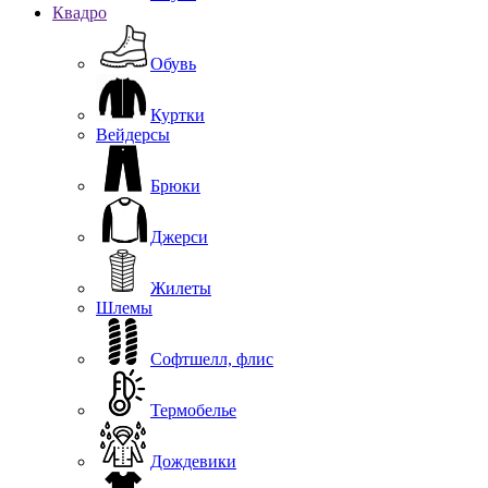
Квадро
Обувь
Куртки
Вейдерсы
Брюки
Джерси
Жилеты
Шлемы
Софтшелл, флис
Термобелье
Дождевики