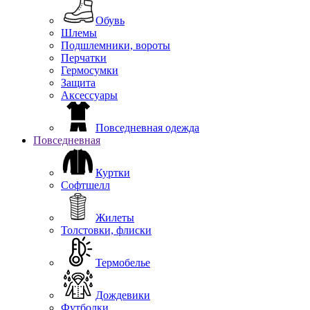
Обувь
Шлемы
Подшлемники, вороты
Перчатки
Гермосумки
Защита
Аксессуары
Повседневная одежда
Повседневная
Куртки
Софтшелл
Жилеты
Толстовки, флиски
Термобелье
Дождевики
Футболки