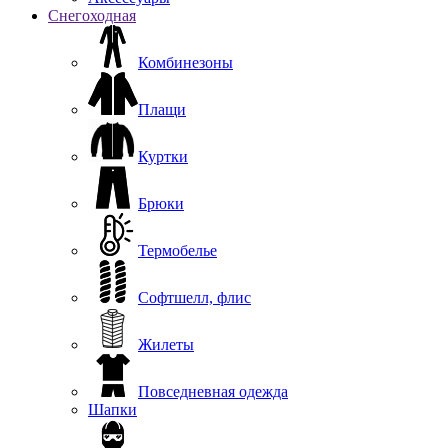
Снегоходная
Комбинезоны
Плащи
Куртки
Брюки
Термобелье
Софтшелл, флис
Жилеты
Повседневная одежда
Шапки