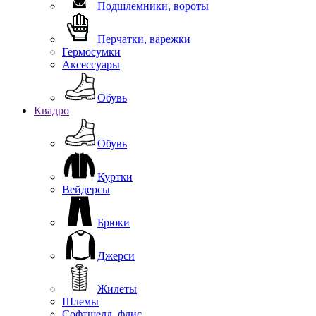
Подшлемники, вороты
Перчатки, варежки
Гермосумки
Аксессуары
Обувь
Квадро
Обувь
Куртки
Вейдерсы
Брюки
Джерси
Жилеты
Шлемы
Софтшелл, флис