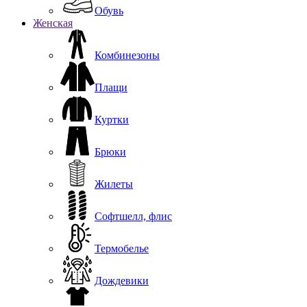
Обувь
Женская
Комбинезоны
Плащи
Куртки
Брюки
Жилеты
Софтшелл, флис
Термобелье
Дождевики