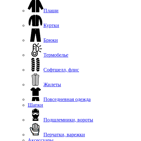
Плащи
Куртки
Брюки
Термобелье
Софтшелл, флис
Жилеты
Повседневная одежда
Шапки
Подшлемники, вороты
Перчатки, варежки
Аксессуары