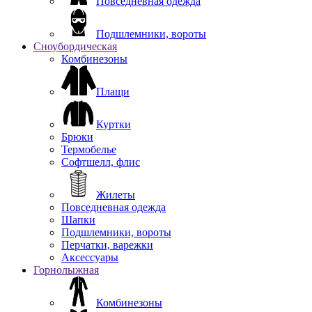
Повседневная одежда
Подшлемники, вороты
Сноубордическая
Комбинезоны
Плащи
Куртки
Брюки
Термобелье
Софтшелл, флис
Жилеты
Повседневная одежда
Шапки
Подшлемники, вороты
Перчатки, варежки
Аксессуары
Горнолыжная
Комбинезоны