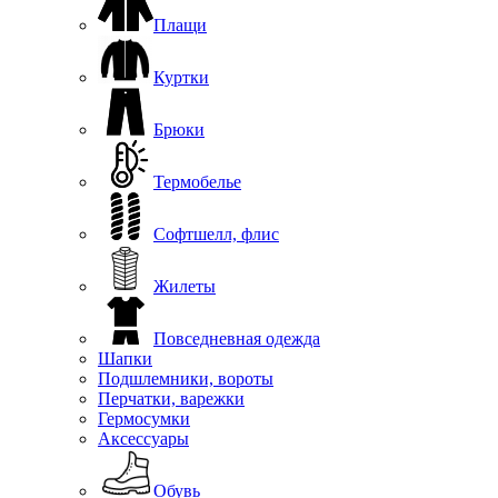
Плащи
Куртки
Брюки
Термобелье
Софтшелл, флис
Жилеты
Повседневная одежда
Шапки
Подшлемники, вороты
Перчатки, варежки
Гермосумки
Аксессуары
Обувь