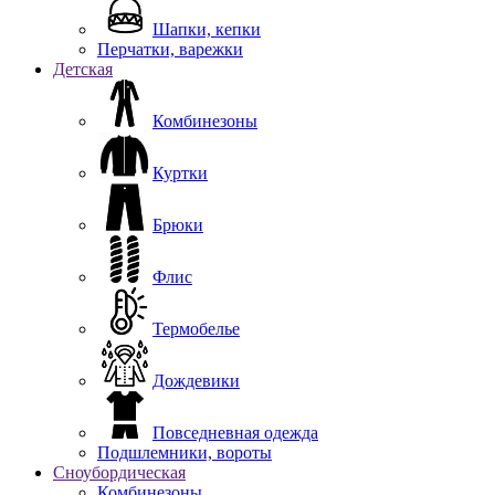
Шапки, кепки
Перчатки, варежки
Детская
Комбинезоны
Куртки
Брюки
Флис
Термобелье
Дождевики
Повседневная одежда
Подшлемники, вороты
Сноубордическая
Комбинезоны