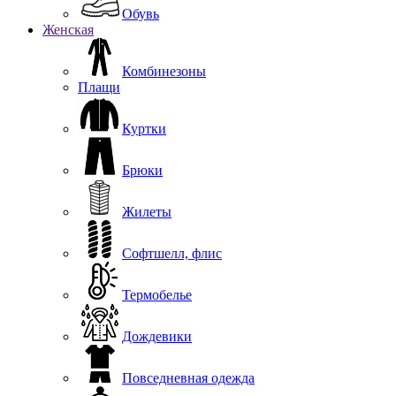
Обувь
Женская
Комбинезоны
Плащи
Куртки
Брюки
Жилеты
Софтшелл, флис
Термобелье
Дождевики
Повседневная одежда