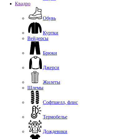
Квадро
Обувь
Куртки
Вейдерсы
Брюки
Джерси
Жилеты
Шлемы
Софтшелл, флис
Термобелье
Дождевики