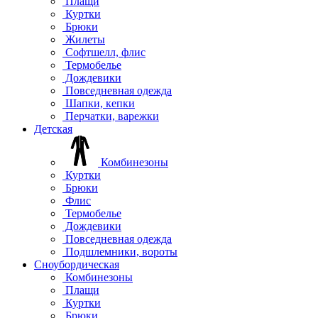
Плащи
Куртки
Брюки
Жилеты
Софтшелл, флис
Термобелье
Дождевики
Повседневная одежда
Шапки, кепки
Перчатки, варежки
Детская
Комбинезоны
Куртки
Брюки
Флис
Термобелье
Дождевики
Повседневная одежда
Подшлемники, вороты
Сноубордическая
Комбинезоны
Плащи
Куртки
Брюки