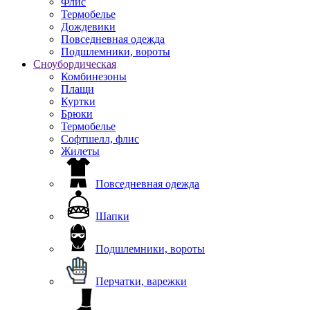
Флис
Термобелье
Дождевики
Повседневная одежда
Подшлемники, вороты
Сноубордическая
Комбинезоны
Плащи
Куртки
Брюки
Термобелье
Софтшелл, флис
Жилеты
Повседневная одежда
Шапки
Подшлемники, вороты
Перчатки, варежки