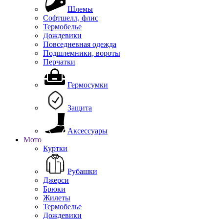
Шлемы
Софтшелл, флис
Термобелье
Дождевики
Повседневная одежда
Подшлемники, вороты
Перчатки
Гермосумки
Защита
Аксессуары
Мото
Куртки
Рубашки
Джерси
Брюки
Жилеты
Термобелье
Дождевики