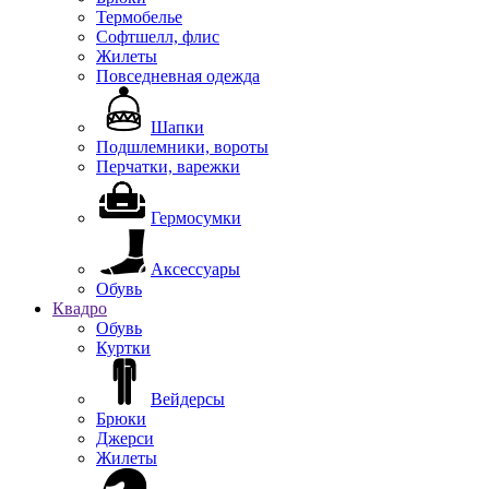
Термобелье
Софтшелл, флис
Жилеты
Повседневная одежда
Шапки
Подшлемники, вороты
Перчатки, варежки
Гермосумки
Аксессуары
Обувь
Квадро
Обувь
Куртки
Вейдерсы
Брюки
Джерси
Жилеты