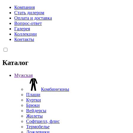
Компания
Стать дилером
Оплата и доставка
Вопрос-ответ
Галерея
Коллекции
Контакты
Каталог
Мужская
Комбинезоны
Плащи
Куртки
Брюки
Вейдерсы
Жилеты
Софтшелл, флис
Термобелье
Дождевики