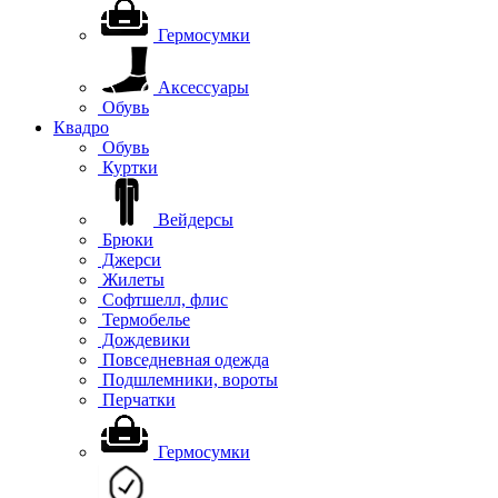
Гермосумки
Аксессуары
Обувь
Квадро
Обувь
Куртки
Вейдерсы
Брюки
Джерси
Жилеты
Софтшелл, флис
Термобелье
Дождевики
Повседневная одежда
Подшлемники, вороты
Перчатки
Гермосумки