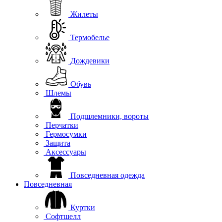
Жилеты
Термобелье
Дождевики
Обувь
Шлемы
Подшлемники, вороты
Перчатки
Гермосумки
Защита
Аксессуары
Повседневная одежда
Повседневная
Куртки
Софтшелл