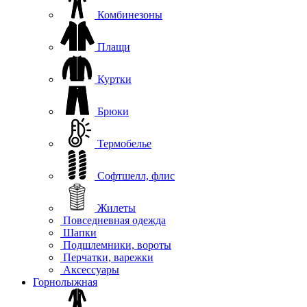
Комбинезоны
Плащи
Куртки
Брюки
Термобелье
Софтшелл, флис
Жилеты
Повседневная одежда
Шапки
Подшлемники, вороты
Перчатки, варежки
Аксессуары
Горнолыжная