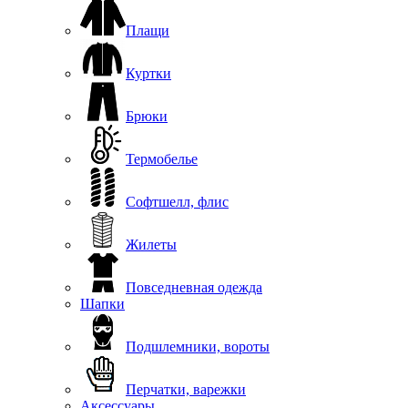
Плащи
Куртки
Брюки
Термобелье
Софтшелл, флис
Жилеты
Повседневная одежда
Шапки
Подшлемники, вороты
Перчатки, варежки
Аксессуары