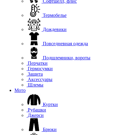
Софтшелл, флис
Термобелье
Дождевики
Повседневная одежда
Подшлемники, вороты
Перчатки
Гермосумки
Защита
Аксессуары
Шлемы
Мото
Куртки
Рубашки
Джерси
Брюки