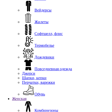
Вейдерсы
Жилеты
Софтшелл, флис
Термобелье
Дождевики
Повседневная одежда
Джерси
Шапки, кепки
Перчатки, варежки
Обувь
Женская
Комбинезоны