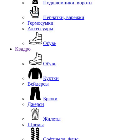
Подшлемники, вороты
Перчатки, варежки
Гермосумки
Аксессуары
Обувь
Квадро
Обувь
Куртки
Вейдерсы
Брюки
Джерси
Жилеты
Шлемы
Софтшелл, флис