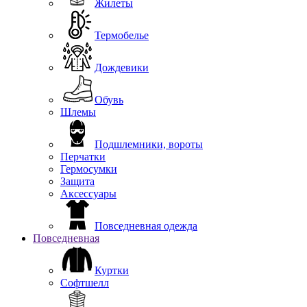
Жилеты
Термобелье
Дождевики
Обувь
Шлемы
Подшлемники, вороты
Перчатки
Гермосумки
Защита
Аксессуары
Повседневная одежда
Повседневная
Куртки
Софтшелл