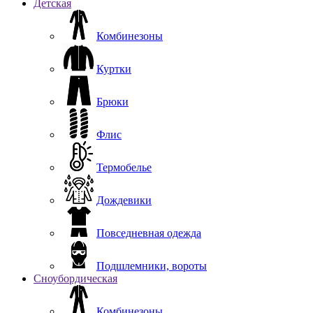
Детская
Комбинезоны
Куртки
Брюки
Флис
Термобелье
Дождевики
Повседневная одежда
Подшлемники, вороты
Сноубордическая
Комбинезоны