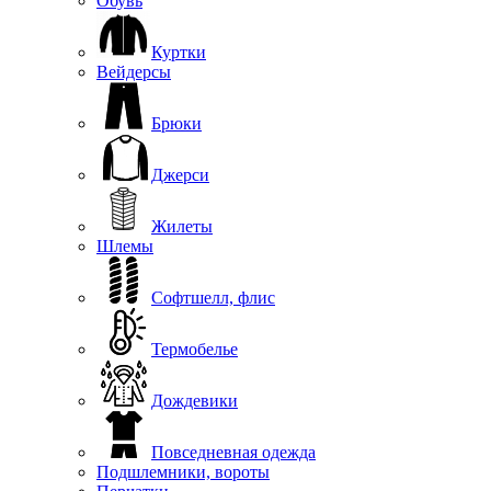
Обувь
Куртки
Вейдерсы
Брюки
Джерси
Жилеты
Шлемы
Софтшелл, флис
Термобелье
Дождевики
Повседневная одежда
Подшлемники, вороты