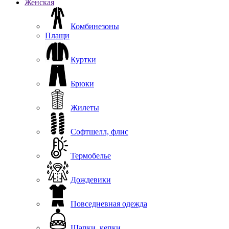
Женская
Комбинезоны
Плащи
Куртки
Брюки
Жилеты
Софтшелл, флис
Термобелье
Дождевики
Повседневная одежда
Шапки, кепки