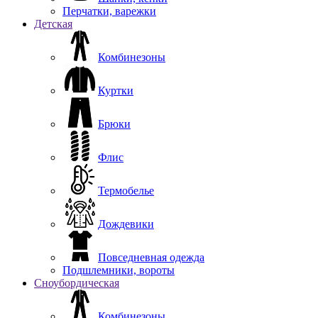
Перчатки, варежки
Детская
Комбинезоны
Куртки
Брюки
Флис
Термобелье
Дождевики
Повседневная одежда
Подшлемники, вороты
Сноубордическая
Комбинезоны