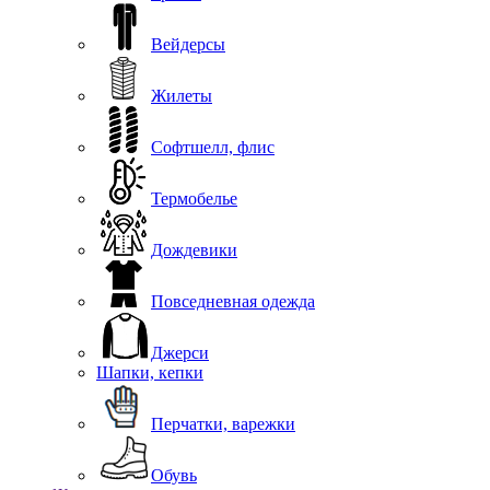
Вейдерсы
Жилеты
Софтшелл, флис
Термобелье
Дождевики
Повседневная одежда
Джерси
Шапки, кепки
Перчатки, варежки
Обувь