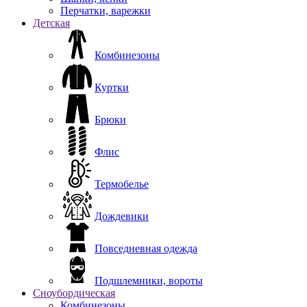
Перчатки, варежки
Детская
Комбинезоны
Куртки
Брюки
Флис
Термобелье
Дождевики
Повседневная одежда
Подшлемники, вороты
Сноубордическая
Комбинезоны