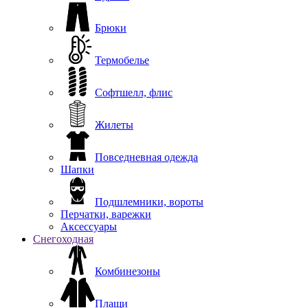
Брюки
Термобелье
Софтшелл, флис
Жилеты
Повседневная одежда
Шапки
Подшлемники, вороты
Перчатки, варежки
Аксессуары
Снегоходная
Комбинезоны
Плащи