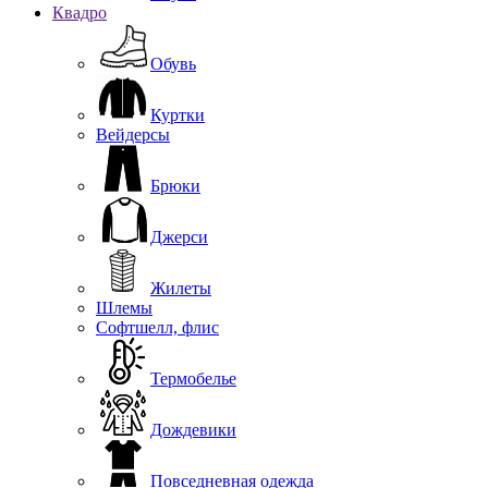
Квадро
Обувь
Куртки
Вейдерсы
Брюки
Джерси
Жилеты
Шлемы
Софтшелл, флис
Термобелье
Дождевики
Повседневная одежда