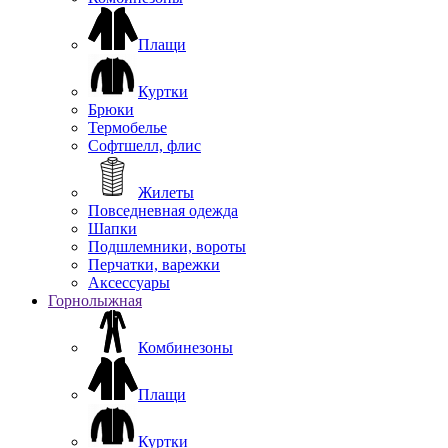
Плащи
Куртки
Брюки
Термобелье
Софтшелл, флис
Жилеты
Повседневная одежда
Шапки
Подшлемники, вороты
Перчатки, варежки
Аксессуары
Горнолыжная
Комбинезоны
Плащи
Куртки