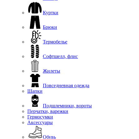
Куртки
Брюки
Термобелье
Софтшелл, флис
Жилеты
Повседневная одежда
Шапки
Подшлемники, вороты
Перчатки, варежки
Гермосумки
Аксессуары
Обувь