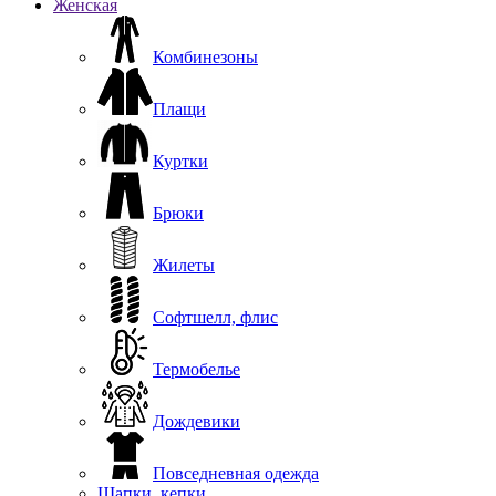
Женская
Комбинезоны
Плащи
Куртки
Брюки
Жилеты
Софтшелл, флис
Термобелье
Дождевики
Повседневная одежда
Шапки, кепки