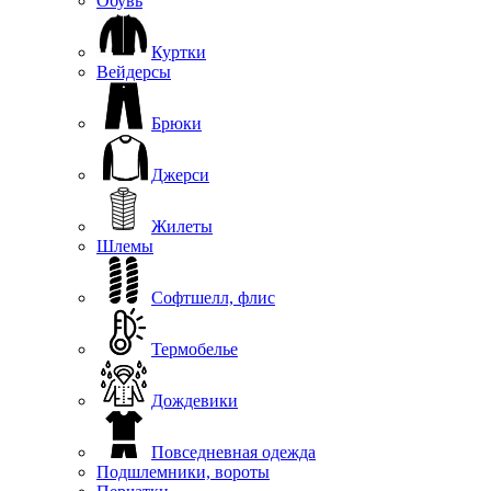
Обувь
Куртки
Вейдерсы
Брюки
Джерси
Жилеты
Шлемы
Софтшелл, флис
Термобелье
Дождевики
Повседневная одежда
Подшлемники, вороты