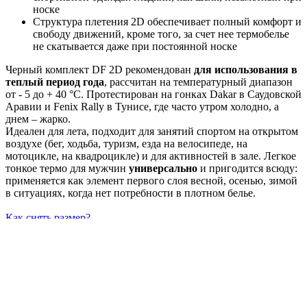
носке
Структура плетения 2D обеспечивает полный комфорт и
свободу движений, кроме того, за счет нее термобелье
не скатывается даже при постоянной носке
Черный комплект DF 2D рекомендован
для использования в
теплый период года
, рассчитан на температурный диапазон
от - 5 до + 40 °С. Протестирован на гонках Dakar в Саудовской
Аравии и Fenix Rally в Тунисе, где часто утром холодно, а
днем – жарко.
Идеален для лета, подходит для занятий спортом на открытом
воздухе (бег, ходьба, туризм, езда на велосипеде, на
мотоцикле, на квадроцикле) и для активностей в зале. Легкое
тонкое термо для мужчин
универсально
и пригодится всюду:
применяется как элемент первого слоя весной, осенью, зимой
в ситуациях, когда нет потребности в плотном белье.
Как снять размер?
Артикул
300215-300
Температурный режим
от -5 до +40 °С
Вес
100 г
Швы
плоские
Состав
95% полипропилен, 5% эластан