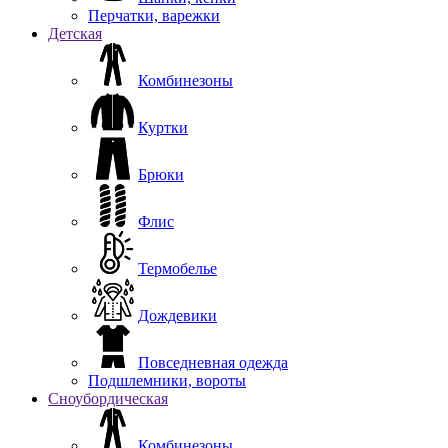
Перчатки, варежки
Детская
Комбинезоны
Куртки
Брюки
Флис
Термобелье
Дождевики
Повседневная одежда
Подшлемники, вороты
Сноубордическая
Комбинезоны