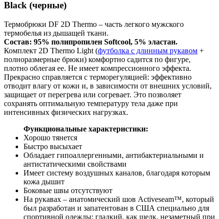
Black (черные)
Термобрюки DF 2D Thermo – часть легкого мужского
термобелья из дышащей ткани.
Состав: 95% полипропилен Softcool, 5% эластан.
Комплект 2D Thermo Light (
футболка с длинным рукавом
+
полноразмерные брюки) комфортно садится по фигуре,
плотно облегая ее. Не имеет компрессионного эффекта.
Прекрасно справляется с терморегуляцией: эффективно
отводит влагу от кожи и, в зависимости от внешних условий,
защищает от перегрева или согревает. Это позволяет
сохранять оптимальную температуру тела даже при
интенсивных физических нагрузках.
Функциональные характеристики:
Хорошо тянется
Быстро высыхает
Обладает гипоаллергенными, антибактериальными и
антистатическими свойствами
Имеет систему воздушных каналов, благодаря которым
кожа дышит
Боковые швы отсутствуют
На рукавах – анатомический шов Activeseam™, который
был разработан и запатентован в США специально для
спортивной одежды: гладкий, как шелк, незаметный при