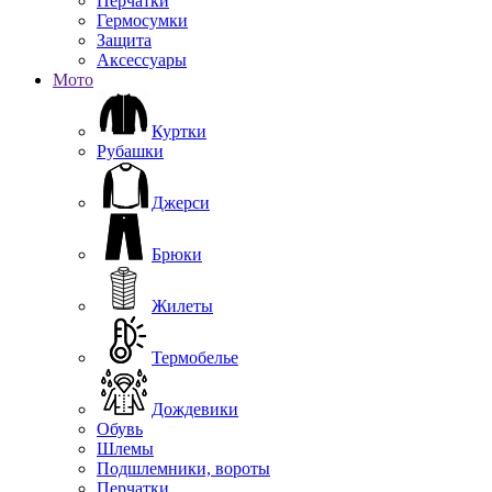
Перчатки
Гермосумки
Защита
Аксессуары
Мото
Куртки
Рубашки
Джерси
Брюки
Жилеты
Термобелье
Дождевики
Обувь
Шлемы
Подшлемники, вороты
Перчатки