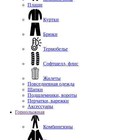
Плащи
Куртки
Брюки
Термобелье
Софтшелл, флис
Жилеты
Повседневная одежда
Шапки
Подшлемники, вороты
Перчатки, варежки
Аксессуары
Горнолыжная
Комбинезоны