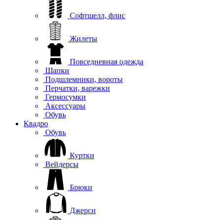
Софтшелл, флис
Жилеты
Повседневная одежда
Шапки
Подшлемники, вороты
Перчатки, варежки
Гермосумки
Аксессуары
Обувь
Квадро
Обувь
Куртки
Вейдерсы
Брюки
Джерси