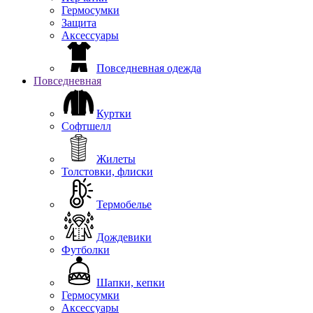
Гермосумки
Защита
Аксессуары
Повседневная одежда
Повседневная
Куртки
Софтшелл
Жилеты
Толстовки, флиски
Термобелье
Дождевики
Футболки
Шапки, кепки
Гермосумки
Аксессуары