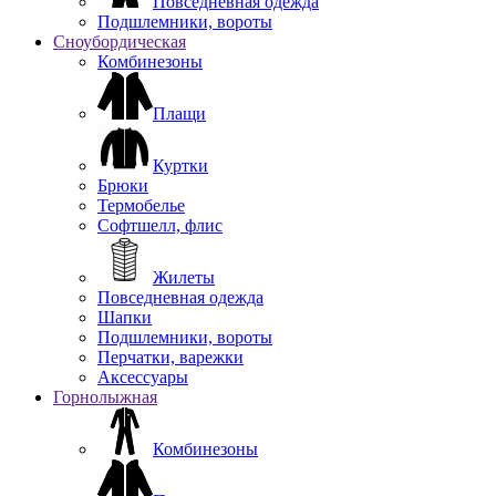
Повседневная одежда
Подшлемники, вороты
Сноубордическая
Комбинезоны
Плащи
Куртки
Брюки
Термобелье
Софтшелл, флис
Жилеты
Повседневная одежда
Шапки
Подшлемники, вороты
Перчатки, варежки
Аксессуары
Горнолыжная
Комбинезоны