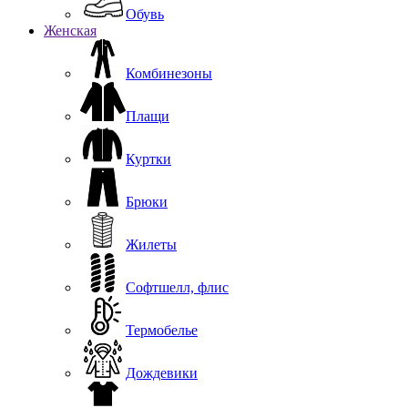
Обувь
Женская
Комбинезоны
Плащи
Куртки
Брюки
Жилеты
Софтшелл, флис
Термобелье
Дождевики