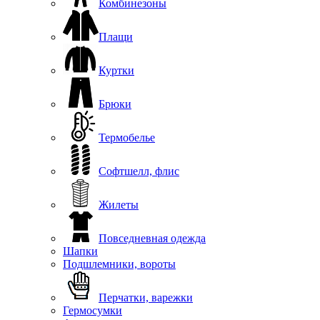
Комбинезоны
Плащи
Куртки
Брюки
Термобелье
Софтшелл, флис
Жилеты
Повседневная одежда
Шапки
Подшлемники, вороты
Перчатки, варежки
Гермосумки