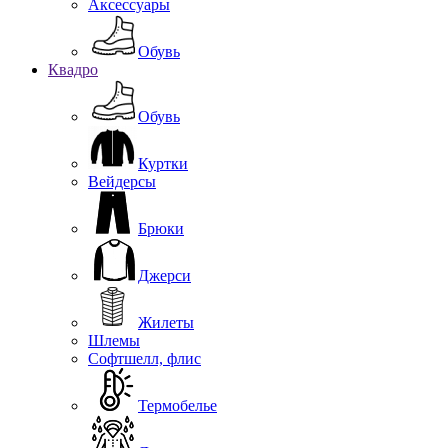
Аксессуары
Обувь
Квадро
Обувь
Куртки
Вейдерсы
Брюки
Джерси
Жилеты
Шлемы
Софтшелл, флис
Термобелье