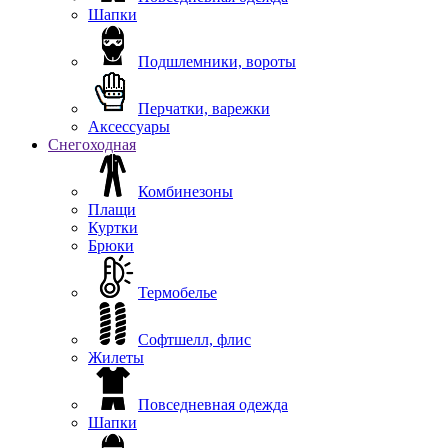
Шапки
Подшлемники, вороты
Перчатки, варежки
Аксессуары
Снегоходная
Комбинезоны
Плащи
Куртки
Брюки
Термобелье
Софтшелл, флис
Жилеты
Повседневная одежда
Шапки