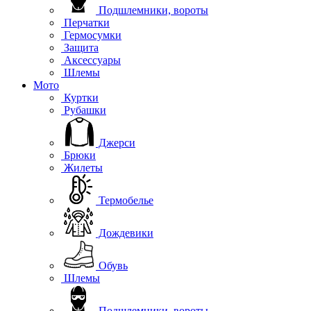
Подшлемники, вороты
Перчатки
Гермосумки
Защита
Аксессуары
Шлемы
Мото
Куртки
Рубашки
Джерси
Брюки
Жилеты
Термобелье
Дождевики
Обувь
Шлемы
Подшлемники, вороты