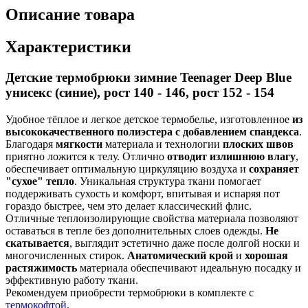
Описание товара
Характеристики
Детские термобрюки зимние Teenager Deep Blue
унисекс (синие), рост 140 - 146, рост 152 - 154
Удобное тёплое и легкое детское термобелье, изготовленное
из
высококачественного полиэстера с добавлением спандекса
.
Благодаря
мягкости
материала и технологии
плоских швов
приятно ложится к телу. Отлично
отводит излишнюю влагу
,
обеспечивает оптимальную циркуляцию воздуха и
сохраняет
"сухое" тепло
. Уникальная структура ткани помогает
поддерживать сухость и комфорт, впитывая и испаряя пот
гораздо быстрее, чем это делает классический флис.
Отличные теплоизолирующие свойства материала позволяют
оставаться в тепле без дополнительных слоев одежды.
Не
скатывается
, выглядит эстетично даже после долгой носки и
многочисленных стирок.
Анатомический крой
и
хорошая
растяжимость
материала обеспечивают идеальную посадку и
эффективную работу ткани.
Рекомендуем приобрести термобрюки в комплекте с
термокофтой
.