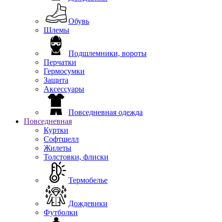
Обувь
Шлемы
Подшлемники, вороты
Перчатки
Гермосумки
Защита
Аксессуары
Повседневная одежда
Повседневная
Куртки
Софтшелл
Жилеты
Толстовки, флиски
Термобелье
Дождевики
Футболки