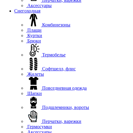
Перчатки, варежки
Аксессуары
Снегоходная
Комбинезоны
Плащи
Куртки
Брюки
Термобелье
Софтшелл, флис
Жилеты
Повседневная одежда
Шапки
Подшлемники, вороты
Перчатки, варежки
Гермосумки
Аксессуары