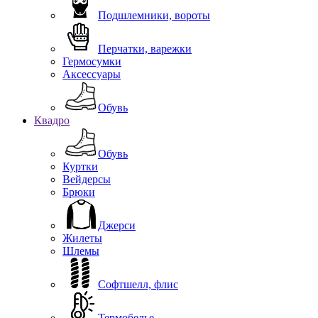
Подшлемники, вороты
Перчатки, варежки
Гермосумки
Аксессуары
Обувь
Квадро
Обувь
Куртки
Вейдерсы
Брюки
Джерси
Жилеты
Шлемы
Софтшелл, флис
Термобелье