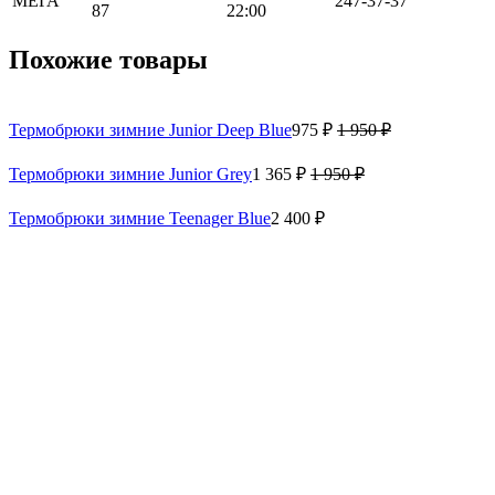
МЕГА
247-37-37
87
22:00
Похожие товары
Термобрюки зимние Junior Deep Blue
975 ₽
1 950 ₽
Термобрюки зимние Junior Grey
1 365 ₽
1 950 ₽
Термобрюки зимние Teenager Blue
2 400 ₽
Термобрюки зимние Teenager Black
1 500 ₽
2 500 ₽
Вам пригодится
Зимний утепленный комбинезон GRAVITY for Teen Purple -
Brown
14 160 ₽
23 600 ₽
Куртка утепленная GRAVITY Teenager Cherry - Blue
7 740 ₽
12 900 ₽