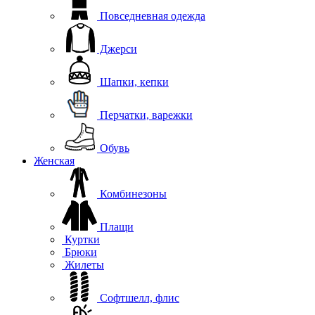
Повседневная одежда
Джерси
Шапки, кепки
Перчатки, варежки
Обувь
Женская
Комбинезоны
Плащи
Куртки
Брюки
Жилеты
Софтшелл, флис