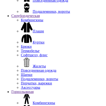
Повседневная одежда
Подшлемники, вороты
Сноубордическая
Комбинезоны
Плащи
Куртки
Брюки
Термобелье
Софтшелл, флис
Жилеты
Повседневная одежда
Шапки
Подшлемники, вороты
Перчатки, варежки
Аксессуары
Горнолыжная
Комбинезоны