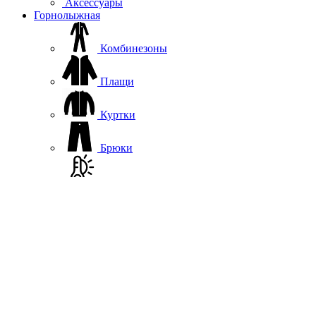
Аксессуары
Горнолыжная
Комбинезоны
Плащи
Куртки
Брюки
Термобелье
Софтшелл, флис
Жилеты
Повседневная одежда
Шапки