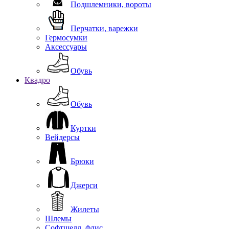
Подшлемники, вороты
Перчатки, варежки
Гермосумки
Аксессуары
Обувь
Квадро
Обувь
Куртки
Вейдерсы
Брюки
Джерси
Жилеты
Шлемы
Софтшелл, флис