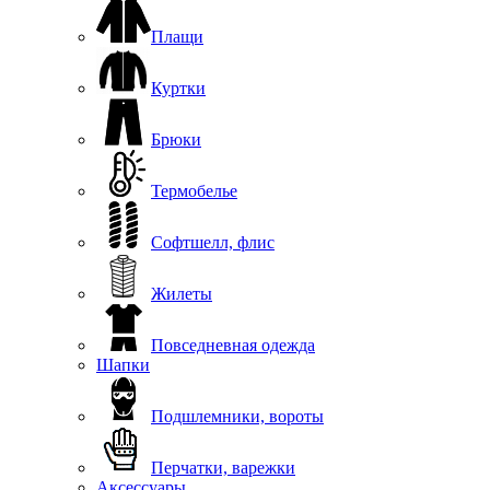
Плащи
Куртки
Брюки
Термобелье
Софтшелл, флис
Жилеты
Повседневная одежда
Шапки
Подшлемники, вороты
Перчатки, варежки
Аксессуары