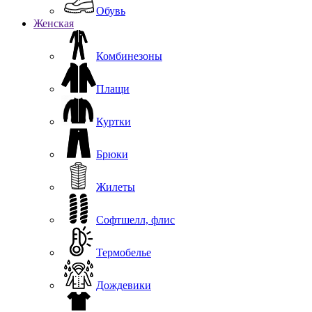
Обувь
Женская
Комбинезоны
Плащи
Куртки
Брюки
Жилеты
Софтшелл, флис
Термобелье
Дождевики