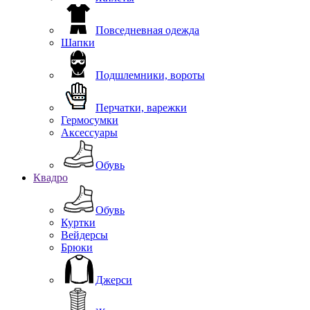
Повседневная одежда
Шапки
Подшлемники, вороты
Перчатки, варежки
Гермосумки
Аксессуары
Обувь
Квадро
Обувь
Куртки
Вейдерсы
Брюки
Джерси