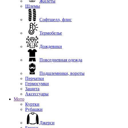
Жилеты
Шлемы
Софтшелл, флис
Термобелье
Дождевики
Повседневная одежда
Подшлемники, вороты
Перчатки
Гермосумки
Защита
Аксессуары
Мото
Куртки
Рубашки
Джерси
Брюки