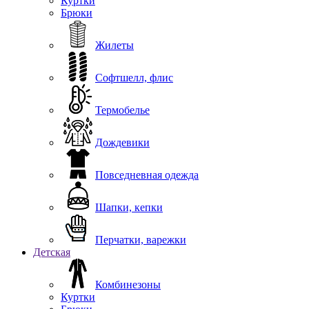
Куртки
Брюки
Жилеты
Софтшелл, флис
Термобелье
Дождевики
Повседневная одежда
Шапки, кепки
Перчатки, варежки
Детская
Комбинезоны
Куртки