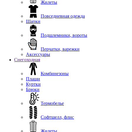
Жилеты
Повседневная одежда
Шапки
Подшлемники, вороты
Перчатки, варежки
Аксессуары
Снегоходная
Комбинезоны
Плащи
Куртки
Брюки
Термобелье
Софтшелл, флис
Жилеты