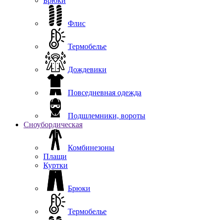
Брюки
Флис
Термобелье
Дождевики
Повседневная одежда
Подшлемники, вороты
Сноубордическая
Комбинезоны
Плащи
Куртки
Брюки
Термобелье