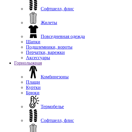
Софтшелл, флис
Жилеты
Повседневная одежда
Шапки
Подшлемники, вороты
Перчатки, варежки
Аксессуары
Горнолыжная
Комбинезоны
Плащи
Куртки
Брюки
Термобелье
Софтшелл, флис