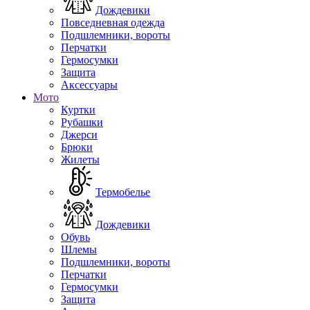
Дождевики
Повседневная одежда
Подшлемники, вороты
Перчатки
Гермосумки
Защита
Аксессуары
Мото
Куртки
Рубашки
Джерси
Брюки
Жилеты
Термобелье
Дождевики
Обувь
Шлемы
Подшлемники, вороты
Перчатки
Гермосумки
Защита