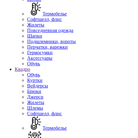
Термобелье
Софтшелл, флис
Жилеты
Повседневная одежда
Шапки
Подшлемники, вороты
Перчатки, варежки
Гермосумки
Аксессуары
Обувь
Квадро
Обувь
Куртки
Вейдерсы
Брюки
Джерси
Жилеты
Шлемы
Софтшелл, флис
Термобелье