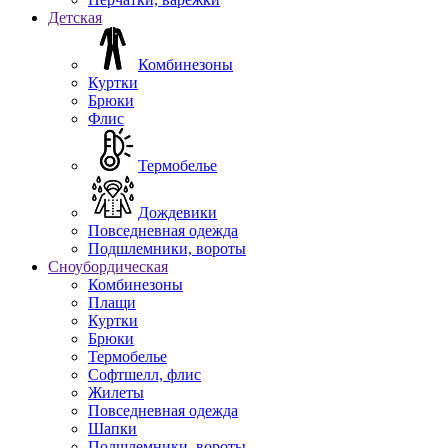
Детская
Комбинезоны
Куртки
Брюки
Флис
Термобелье
Дождевики
Повседневная одежда
Подшлемники, вороты
Сноубордическая
Комбинезоны
Плащи
Куртки
Брюки
Термобелье
Софтшелл, флис
Жилеты
Повседневная одежда
Шапки
Подшлемники, вороты