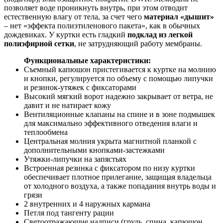
позволяет воде проникнуть внутрь, при этом отводит
естественную влагу от тела, за счет чего
материал «дышит»
– нет «эффекта полиэтиленового пакета», как в обычных
дождевиках. У куртки есть гладкий
подклад из легкой
полиэфирной сетки
, не затрудняющий работу мембраны.
Функциональные характеристики:
Съемный капюшон пристегивается к куртке на молнию
и кнопки, регулируется по объему с помощью липучки
и резинок-утяжек с фиксаторами
Высокий мягкий ворот надежно закрывает от ветра, не
давит и не натирает кожу
Вентиляционные клапаны на спине и в зоне подмышек
для максимально эффективного отведения влаги и
теплообмена
Центральная молния укрыта магнитной планкой с
дополнительными кнопками-застежками
Утяжки-липучки на запястьях
Встроенная резинка с фиксатором по низу куртки
обеспечивает плотное прилегание, защищая владельца
от холодного воздуха, а также попадания внутрь воды и
грязи
2 внутренних и 4 наружных кармана
Петля под тангенту рации
Светоотражающие надписи (грудь, спина, капюшон,