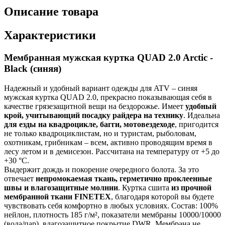
Описание товара
Характеристики
Мембранная мужская куртка QUAD 2.0 Arctic -
Black (синяя)
Надежный и удобный вариант одежды для ATV – синяя
мужская куртка QUAD 2.0, прекрасно показывающая себя в
качестве грязезащитной вещи на бездорожье. Имеет
удобный
крой
, учитывающий посадку райдера на технику
. Идеальна
для езды на квадроцикле, багги, мотовездеходе
, пригодится
не только квадроциклистам, но и туристам, рыболовам,
охотникам, грибникам – всем, активно проводящим время в
лесу летом и в демисезон. Рассчитана на температуру от +5 до
+30 °С.
Выдержит дождь и покорение очередного болота. За это
отвечает
непромокаемая ткань, герметично проклеенные
швы и влагозащитные молнии
. Куртка сшита
из прочной
мембранной ткани FINETEX
, благодаря которой вы будете
чувствовать себя комфортно в любых условиях. Состав: 100%
нейлон, плотность 185 г/м², показатели мембраны 10000/10000
(вода/пар), влагозащитное покрытие DWR. Мембрана не