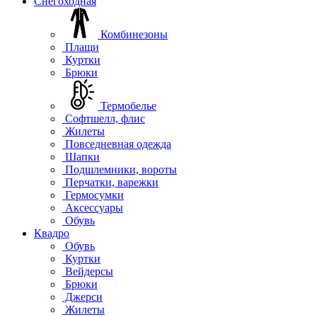
Снегоходная
Комбинезоны
Плащи
Куртки
Брюки
Термобелье
Софтшелл, флис
Жилеты
Повседневная одежда
Шапки
Подшлемники, вороты
Перчатки, варежки
Гермосумки
Аксессуары
Обувь
Квадро
Обувь
Куртки
Вейдерсы
Брюки
Джерси
Жилеты