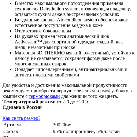
В местах максимального потоотделения применена
технология Dehydration system, позволяющая владельцу
оставаться сухим даже в экстремальных условиях
Воздушные каналы Air condition system обеспечивают
естественное поступление воздуха к коже
Отсутствуют боковые швы
На рукавах применяется анатомический шов
Activeseam™ для спортивной одежды: гладкий, как
шелк, незаметный при носке
Материал 3D THERMO мягкий, эластичный, устойчив к
износу, не скатывается, сохраняет форму даже после
многочисленных стирок
Обладает гипоаллергенными, антибактериальными и
антистатическими свойствами
Для удобства и достижения максимальной продуктивности
рекомендуем приобрести черную с зеленым термофутболку в
комплекте с
термобрюками
для женщин того же цвета.
Температурный режим:
от -20 до +20 °С
Сделано в России
Как снять размер?
Артикул
300206w
Состав
95% полипропилен, 5% эластан