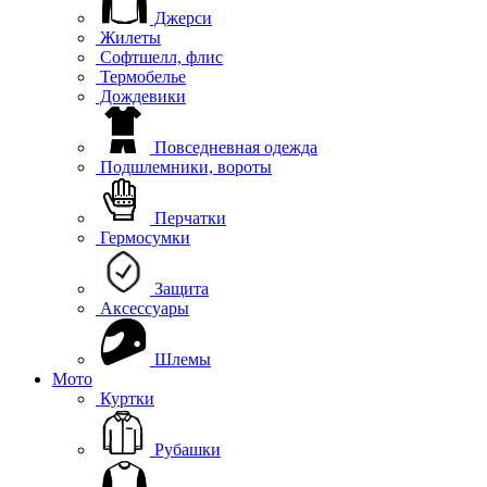
Джерси
Жилеты
Софтшелл, флис
Термобелье
Дождевики
Повседневная одежда
Подшлемники, вороты
Перчатки
Гермосумки
Защита
Аксессуары
Шлемы
Мото
Куртки
Рубашки