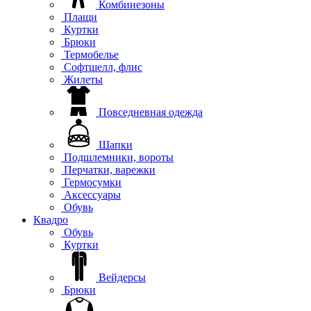
Комбинезоны
Плащи
Куртки
Брюки
Термобелье
Софтшелл, флис
Жилеты
Повседневная одежда
Шапки
Подшлемники, вороты
Перчатки, варежки
Гермосумки
Аксессуары
Обувь
Квадро
Обувь
Куртки
Вейдерсы
Брюки