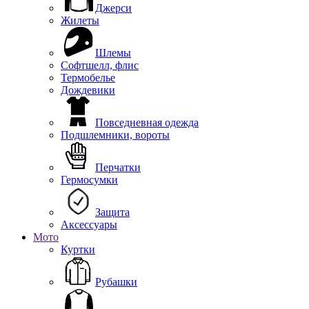
Джерси
Жилеты
Шлемы
Софтшелл, флис
Термобелье
Дождевики
Повседневная одежда
Подшлемники, вороты
Перчатки
Гермосумки
Защита
Аксессуары
Мото
Куртки
Рубашки