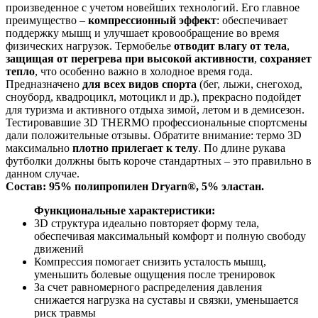
произведенное с учетом новейших технологий. Его главное
преимущество –
компрессионный эффект
: обеспечивает
поддержку мышц и улучшает кровообращение во время
физических нагрузок. Термобелье
отводит влагу от тела
,
защищая от перегрева при высокой активности
,
сохраняет
тепло
, что особенно важно в холодное время года.
Предназначено
для всех видов спорта
(бег, лыжи, снегоход,
сноуборд, квадроцикл, мотоцикл и др.), прекрасно подойдет
для туризма и активного отдыха зимой, летом и в демисезон.
Тестировавшие 3D TНERMO профессиональные спортсмены
дали положительные отзывы. Обратите внимание: термо 3D
максимально
плотно прилегает к телу
. По длине рукава
футболки должны быть короче стандартных – это правильно в
данном случае.
Состав:
95% полипропилен Dryarn®, 5% эластан.
Функциональные характеристики:
3D структура идеально повторяет форму тела,
обеспечивая максимальный комфорт и полную свободу
движений
Компрессия помогает снизить усталость мышц,
уменьшить болевые ощущения после тренировок
За счет равномерного распределения давления
снижается нагрузка на суставы и связки, уменьшается
риск травмы