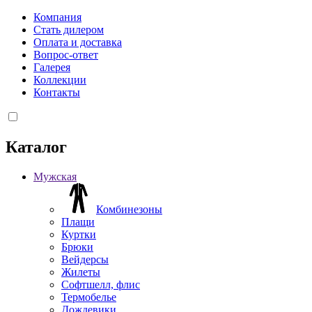
Компания
Стать дилером
Оплата и доставка
Вопрос-ответ
Галерея
Коллекции
Контакты
Каталог
Мужская
Комбинезоны
Плащи
Куртки
Брюки
Вейдерсы
Жилеты
Софтшелл, флис
Термобелье
Дождевики