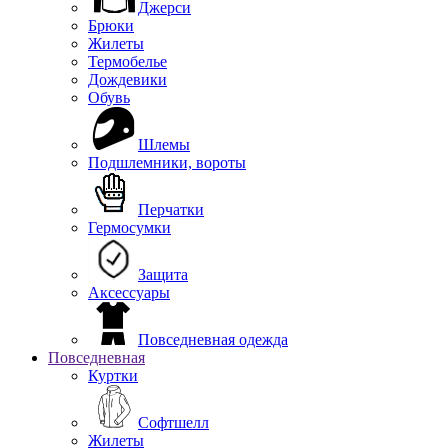
Джерси
Брюки
Жилеты
Термобелье
Дождевики
Обувь
Шлемы
Подшлемники, вороты
Перчатки
Гермосумки
Защита
Аксессуары
Повседневная одежда
Повседневная
Куртки
Софтшелл
Жилеты