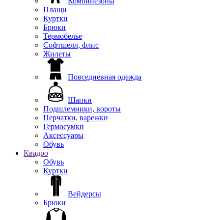
Комбинезоны
Плащи
Куртки
Брюки
Термобелье
Софтшелл, флис
Жилеты
Повседневная одежда
Шапки
Подшлемники, вороты
Перчатки, варежки
Гермосумки
Аксессуары
Обувь
Квадро
Обувь
Куртки
Вейдерсы
Брюки