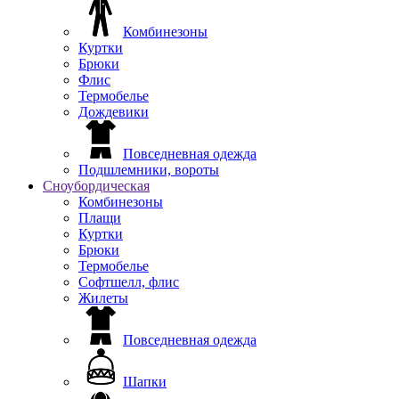
Комбинезоны
Куртки
Брюки
Флис
Термобелье
Дождевики
Повседневная одежда
Подшлемники, вороты
Сноубордическая
Комбинезоны
Плащи
Куртки
Брюки
Термобелье
Софтшелл, флис
Жилеты
Повседневная одежда
Шапки