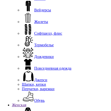
Вейдерсы
Жилеты
Софтшелл, флис
Термобелье
Дождевики
Повседневная одежда
Джерси
Шапки, кепки
Перчатки, варежки
Обувь
Женская