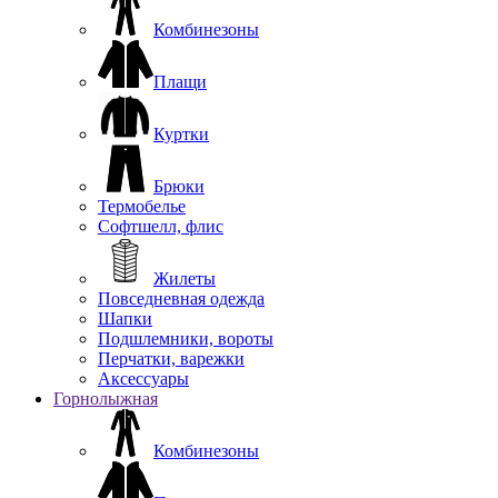
Комбинезоны
Плащи
Куртки
Брюки
Термобелье
Софтшелл, флис
Жилеты
Повседневная одежда
Шапки
Подшлемники, вороты
Перчатки, варежки
Аксессуары
Горнолыжная
Комбинезоны