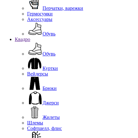
Перчатки, варежки
Гермосумки
Аксессуары
Обувь
Квадро
Обувь
Куртки
Вейдерсы
Брюки
Джерси
Жилеты
Шлемы
Софтшелл, флис