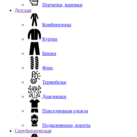
Перчатки, варежки
Детская
Комбинезоны
Куртки
Брюки
Флис
Термобелье
Дождевики
Повседневная одежда
Подшлемники, вороты
Сноубордическая