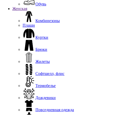
Обувь
Женская
Комбинезоны
Плащи
Куртки
Брюки
Жилеты
Софтшелл, флис
Термобелье
Дождевики
Повседневная одежда