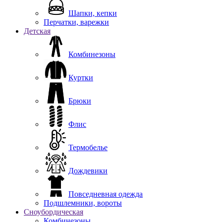
Шапки, кепки
Перчатки, варежки
Детская
Комбинезоны
Куртки
Брюки
Флис
Термобелье
Дождевики
Повседневная одежда
Подшлемники, вороты
Сноубордическая
Комбинезоны