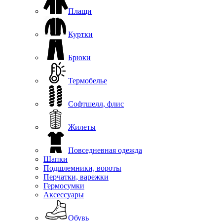
Плащи
Куртки
Брюки
Термобелье
Софтшелл, флис
Жилеты
Повседневная одежда
Шапки
Подшлемники, вороты
Перчатки, варежки
Гермосумки
Аксессуары
Обувь