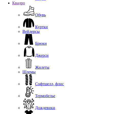
Квадро
Обувь
Куртки
Вейдерсы
Брюки
Джерси
Жилеты
Шлемы
Софтшелл, флис
Термобелье
Дождевики