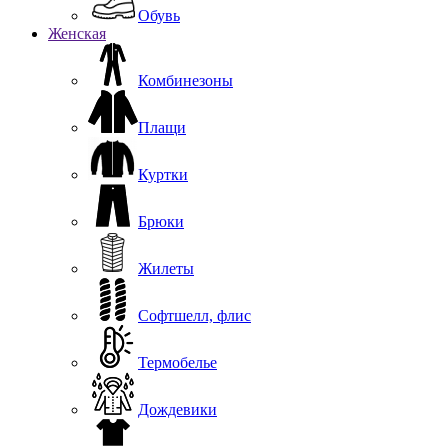
Обувь
Женская
Комбинезоны
Плащи
Куртки
Брюки
Жилеты
Софтшелл, флис
Термобелье
Дождевики