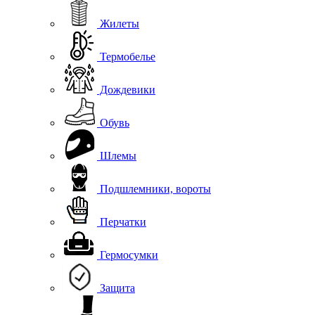
Жилеты
Термобелье
Дождевики
Обувь
Шлемы
Подшлемники, вороты
Перчатки
Гермосумки
Защита