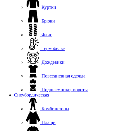
Куртки
Брюки
Флис
Термобелье
Дождевики
Повседневная одежда
Подшлемники, вороты
Сноубордическая
Комбинезоны
Плащи