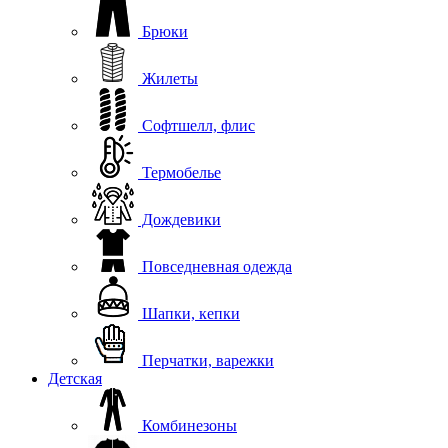
Брюки
Жилеты
Софтшелл, флис
Термобелье
Дождевики
Повседневная одежда
Шапки, кепки
Перчатки, варежки
Детская
Комбинезоны