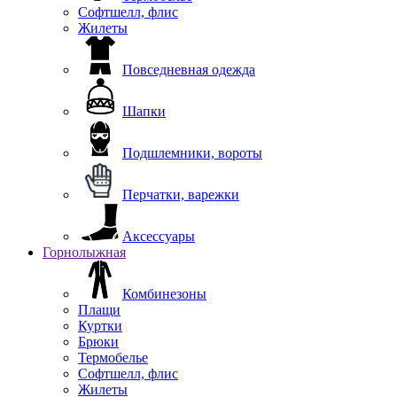
Софтшелл, флис
Жилеты
Повседневная одежда
Шапки
Подшлемники, вороты
Перчатки, варежки
Аксессуары
Горнолыжная
Комбинезоны
Плащи
Куртки
Брюки
Термобелье
Софтшелл, флис
Жилеты