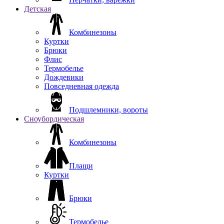
Детская
Комбинезоны
Куртки
Брюки
Флис
Термобелье
Дождевики
Повседневная одежда
Подшлемники, вороты
Сноубордическая
Комбинезоны
Плащи
Куртки
Брюки
Термобелье