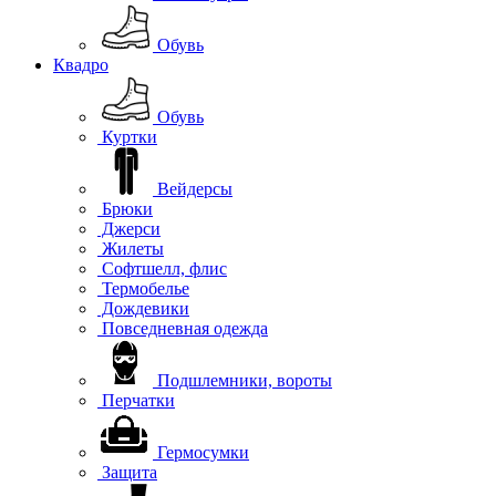
Обувь
Квадро
Обувь
Куртки
Вейдерсы
Брюки
Джерси
Жилеты
Софтшелл, флис
Термобелье
Дождевики
Повседневная одежда
Подшлемники, вороты
Перчатки
Гермосумки
Защита