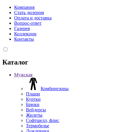
Компания
Стать дилером
Оплата и доставка
Вопрос-ответ
Галерея
Коллекции
Контакты
Каталог
Мужская
Комбинезоны
Плащи
Куртки
Брюки
Вейдерсы
Жилеты
Софтшелл, флис
Термобелье
Дождевики