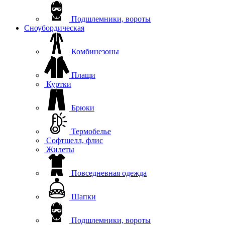
Подшлемники, вороты
Сноубордическая
Комбинезоны
Плащи
Куртки
Брюки
Термобелье
Софтшелл, флис
Жилеты
Повседневная одежда
Шапки
Подшлемники, вороты