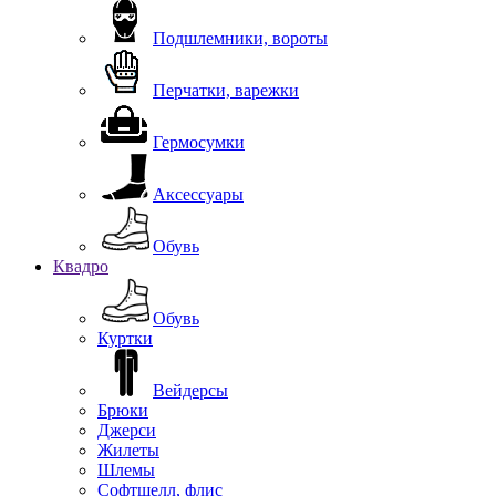
Подшлемники, вороты
Перчатки, варежки
Гермосумки
Аксессуары
Обувь
Квадро
Обувь
Куртки
Вейдерсы
Брюки
Джерси
Жилеты
Шлемы
Софтшелл, флис