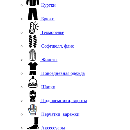
Куртки
Брюки
Термобелье
Софтшелл, флис
Жилеты
Повседневная одежда
Шапки
Подшлемники, вороты
Перчатки, варежки
Аксессуары