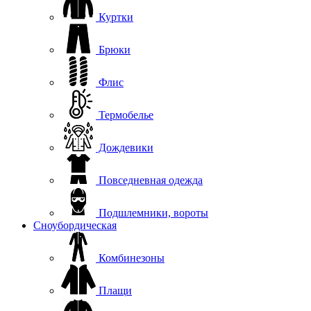
Куртки
Брюки
Флис
Термобелье
Дождевики
Повседневная одежда
Подшлемники, вороты
Сноубордическая
Комбинезоны
Плащи