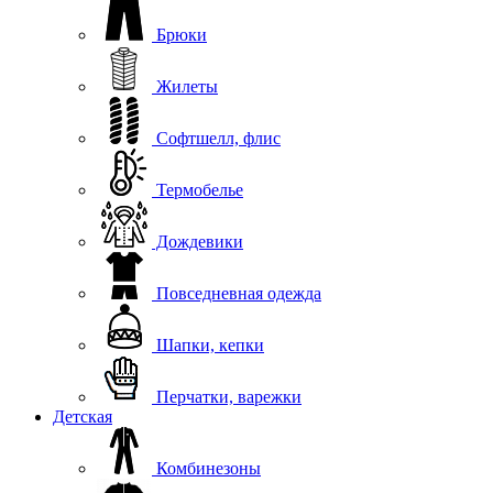
Брюки
Жилеты
Софтшелл, флис
Термобелье
Дождевики
Повседневная одежда
Шапки, кепки
Перчатки, варежки
Детская
Комбинезоны