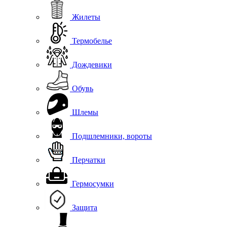
Жилеты
Термобелье
Дождевики
Обувь
Шлемы
Подшлемники, вороты
Перчатки
Гермосумки
Защита