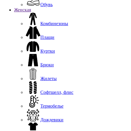
Обувь
Женская
Комбинезоны
Плащи
Куртки
Брюки
Жилеты
Софтшелл, флис
Термобелье
Дождевики