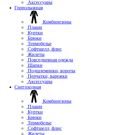
Аксессуары
Горнолыжная
Комбинезоны
Плащи
Куртки
Брюки
Термобелье
Софтшелл, флис
Жилеты
Повседневная одежда
Шапки
Подшлемники, вороты
Перчатки, варежки
Аксессуары
Снегоходная
Комбинезоны
Плащи
Куртки
Брюки
Термобелье
Софтшелл, флис
Жилеты