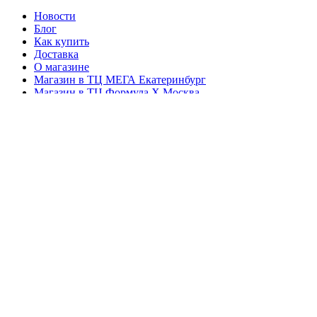
Новости
Блог
Как купить
Доставка
О магазине
Магазин в ТЦ МЕГА Екатеринбург
Магазин в ТЦ Формула X Москва
Магазин в ТЦ Восточная 51 Екатеринбург
Контакты
Райдеры
Вакансии
Гарантия
Документация
Правила использования подарочного сертификата
8(804) 333-85-33
Copyright 2005-2026 © Дрэгонфлай -
Email:
sales@dragon-
Официальный интернет-магазин
fly.su
российского производителя одежды для
активного и экстремального отдыха.
Пн-Пт: с 09:00
Все права защищены.
до 18:00
(Екатеринбург)
г. Екатеринбург, ул. Металлургов, 87