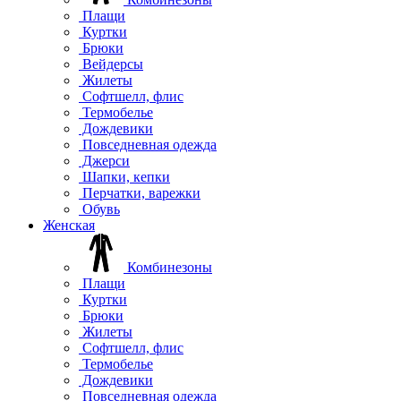
Плащи
Куртки
Брюки
Вейдерсы
Жилеты
Софтшелл, флис
Термобелье
Дождевики
Повседневная одежда
Джерси
Шапки, кепки
Перчатки, варежки
Обувь
Женская
Комбинезоны
Плащи
Куртки
Брюки
Жилеты
Софтшелл, флис
Термобелье
Дождевики
Повседневная одежда