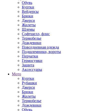
Обувь
Куртки
Вейдерсы
Брюки
Джерси
Жилеты
Шлемы
Софтшелл, флис
Термобелье
Дождевики
Повседневная одежда
Подшлемники, вороты
Перчатки
Гермосумки
Защита
Аксессуары
Мото
Куртки
Рубашки
Джерси
Брюки
Жилеты
Термобелье
Дождевики
Обувь