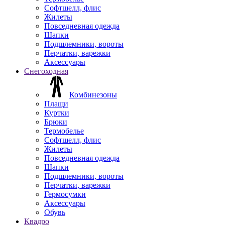
Софтшелл, флис
Жилеты
Повседневная одежда
Шапки
Подшлемники, вороты
Перчатки, варежки
Аксессуары
Снегоходная
Комбинезоны
Плащи
Куртки
Брюки
Термобелье
Софтшелл, флис
Жилеты
Повседневная одежда
Шапки
Подшлемники, вороты
Перчатки, варежки
Гермосумки
Аксессуары
Обувь
Квадро