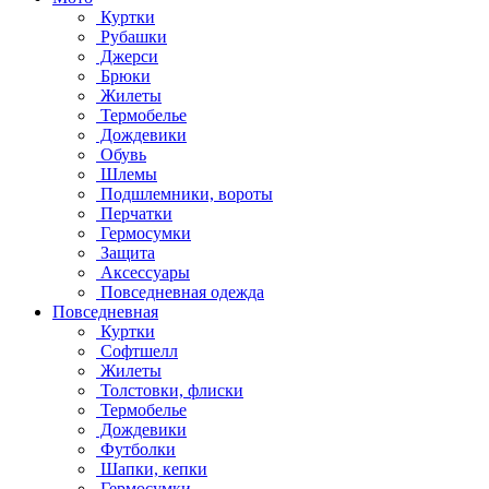
Куртки
Рубашки
Джерси
Брюки
Жилеты
Термобелье
Дождевики
Обувь
Шлемы
Подшлемники, вороты
Перчатки
Гермосумки
Защита
Аксессуары
Повседневная одежда
Повседневная
Куртки
Софтшелл
Жилеты
Толстовки, флиски
Термобелье
Дождевики
Футболки
Шапки, кепки
Гермосумки