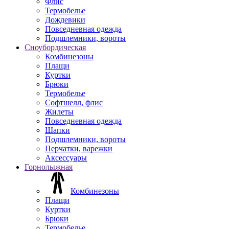
Флис
Термобелье
Дождевики
Повседневная одежда
Подшлемники, вороты
Сноубордическая
Комбинезоны
Плащи
Куртки
Брюки
Термобелье
Софтшелл, флис
Жилеты
Повседневная одежда
Шапки
Подшлемники, вороты
Перчатки, варежки
Аксессуары
Горнолыжная
Комбинезоны
Плащи
Куртки
Брюки
Термобелье