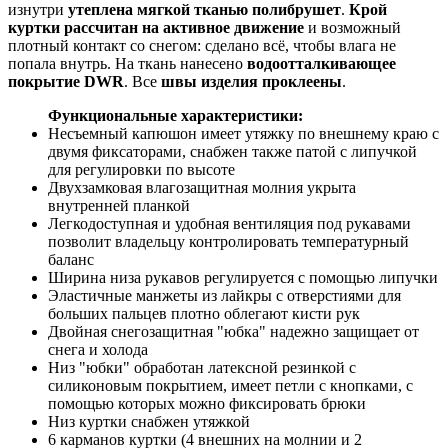
изнутри
утеплена мягкой тканью полибрушет
.
Крой
куртки рассчитан на активное движение
и возможный
плотный контакт со снегом: сделано всё, чтобы влага не
попала внутрь. На ткань нанесено
водоотталкивающее
покрытие DWR
. Все
швы изделия проклеены
.
Функциональные характеристики:
Несъемный капюшон имеет утяжку по внешнему краю с
двумя фиксаторами, снабжен также патой с липучкой
для регулировки по высоте
Двухзамковая влагозащитная молния укрыта
внутренней планкой
Легкодоступная и удобная вентиляция под рукавами
позволит владельцу контролировать температурный
баланс
Ширина низа рукавов регулируется с помощью липучки
Эластичные манжеты из лайкры с отверcтиями для
больших пальцев плотно облегают кисти рук
Двойная снегозащитная "юбка" надежно защищает от
снега и холода
Низ "юбки" обработан латексной резинкой с
силиконовым покрытием, имеет петли с кнопками, с
помощью которых можно фиксировать брюки
Низ куртки снабжен утяжкой
6 карманов куртки (4 внешних на молнии и 2