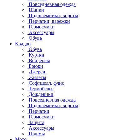
Повседневная одежда
Шапки
Подшлемники, вороты
Перчатки, варежки
Гермосумки
Аксессуары
Обувь
Квадро
Обувь
Куртки
Вейдерсы
Брюки
Джерси
Жилеты
Софтшелл, флис
Термобелье
Дождевики
Повседневная одежда
Подшлемники, вороты
Перчатки
Гермосумки
Защита
Аксессуары
Шлемы
Мото