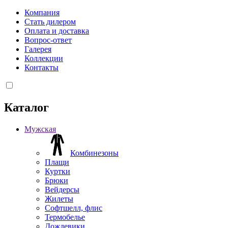
Компания
Стать дилером
Оплата и доставка
Вопрос-ответ
Галерея
Коллекции
Контакты
Каталог
Мужская
Комбинезоны
Плащи
Куртки
Брюки
Вейдерсы
Жилеты
Софтшелл, флис
Термобелье
Дождевики