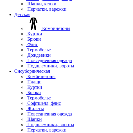
Шапки, кепки
Перчатки, варежки
Детская
Комбинезоны
Куртки
Брюки
Флис
Термобелье
Дождевики
Повседневная одежда
Подшлемники, вороты
Сноубордическая
Комбинезоны
Плащи
Куртки
Брюки
Термобелье
Софтшелл, флис
Жилеты
Повседневная одежда
Шапки
Подшлемники, вороты
Перчатки, варежки