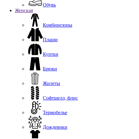
Обувь
Женская
Комбинезоны
Плащи
Куртки
Брюки
Жилеты
Софтшелл, флис
Термобелье
Дождевики