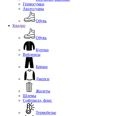
Гермосумки
Аксессуары
Обувь
Квадро
Обувь
Куртки
Вейдерсы
Брюки
Джерси
Жилеты
Шлемы
Софтшелл, флис
Термобелье