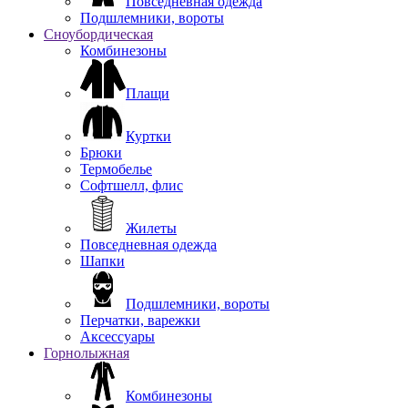
Повседневная одежда
Подшлемники, вороты
Сноубордическая
Комбинезоны
Плащи
Куртки
Брюки
Термобелье
Софтшелл, флис
Жилеты
Повседневная одежда
Шапки
Подшлемники, вороты
Перчатки, варежки
Аксессуары
Горнолыжная
Комбинезоны