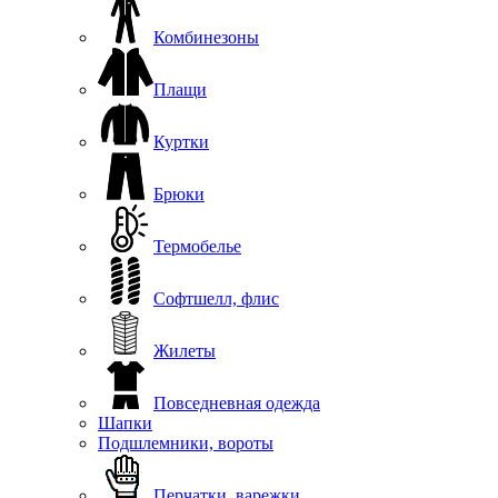
Комбинезоны
Плащи
Куртки
Брюки
Термобелье
Софтшелл, флис
Жилеты
Повседневная одежда
Шапки
Подшлемники, вороты
Перчатки, варежки