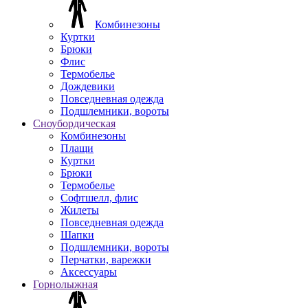
Комбинезоны
Куртки
Брюки
Флис
Термобелье
Дождевики
Повседневная одежда
Подшлемники, вороты
Сноубордическая
Комбинезоны
Плащи
Куртки
Брюки
Термобелье
Софтшелл, флис
Жилеты
Повседневная одежда
Шапки
Подшлемники, вороты
Перчатки, варежки
Аксессуары
Горнолыжная