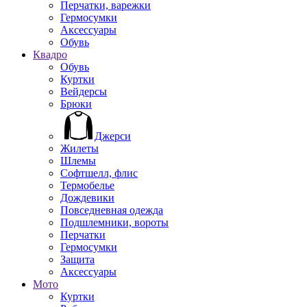
Перчатки, варежки
Гермосумки
Аксессуары
Обувь
Квадро
Обувь
Куртки
Вейдерсы
Брюки
Джерси
Жилеты
Шлемы
Софтшелл, флис
Термобелье
Дождевики
Повседневная одежда
Подшлемники, вороты
Перчатки
Гермосумки
Защита
Аксессуары
Мото
Куртки