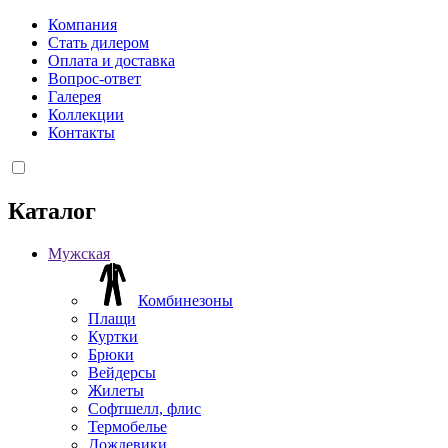
Компания
Стать дилером
Оплата и доставка
Вопрос-ответ
Галерея
Коллекции
Контакты
Каталог
Мужская
Комбинезоны
Плащи
Куртки
Брюки
Вейдерсы
Жилеты
Софтшелл, флис
Термобелье
Дождевики