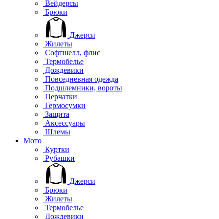
Вейдерсы
Брюки
Джерси
Жилеты
Софтшелл, флис
Термобелье
Дождевики
Повседневная одежда
Подшлемники, вороты
Перчатки
Гермосумки
Защита
Аксессуары
Шлемы
Мото
Куртки
Рубашки
Джерси
Брюки
Жилеты
Термобелье
Дождевики