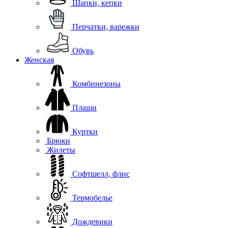
Шапки, кепки
Перчатки, варежки
Обувь
Женская
Комбинезоны
Плащи
Куртки
Брюки
Жилеты
Софтшелл, флис
Термобелье
Дождевики