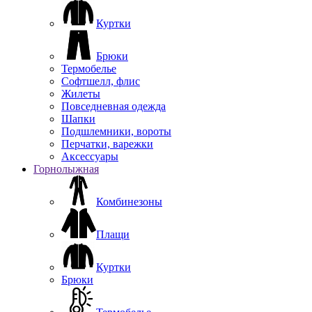
Куртки
Брюки
Термобелье
Софтшелл, флис
Жилеты
Повседневная одежда
Шапки
Подшлемники, вороты
Перчатки, варежки
Аксессуары
Горнолыжная
Комбинезоны
Плащи
Куртки
Брюки