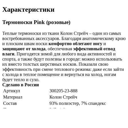
Характеристики
Термоноски Pink (розовые)
Теплые термоноски из ткани Колон Стрейч – один из самых
востребованных аксессуаров. Благодаря анатомическому крою
и плоским швам носки
комфортно облегают ногу
и
защищают от холода
, обеспечивая
эффективный отвод
влаги
. Пригодятся зимой для любого вида активностей и
спорта, а также будут полезны в городе: можно использовать
их вместо толстых шерстяных носков. Показали свою
эффективность при смене теплового режима: даже если зайти
с холода в теплое помещение и вернуться на холод, ногам
будет тепло и сухо.
Сделано в России
Артикул
300205-23-888
Материал
Колон Стрейч
Состав
93% полиэстер, 7% спандекс
Плотность ткани
345 г/м²
Вес
63 г
Температурный режим
от 0 до -30 °С