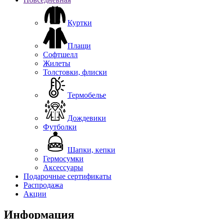
Куртки
Плащи
Софтшелл
Жилеты
Толстовки, флиски
Термобелье
Дождевики
Футболки
Шапки, кепки
Гермосумки
Аксессуары
Подарочные сертификаты
Распродажа
Акции
Информация