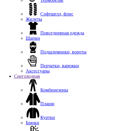
Термобелье
Софтшелл, флис
Жилеты
Повседневная одежда
Шапки
Подшлемники, вороты
Перчатки, варежки
Аксессуары
Снегоходная
Комбинезоны
Плащи
Куртки
Брюки