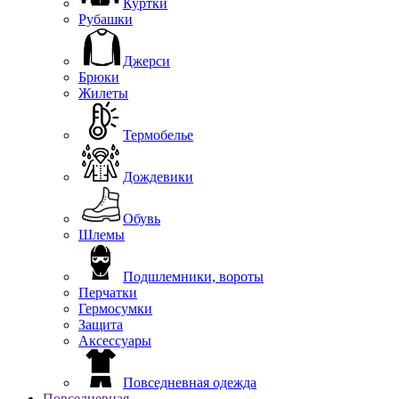
Куртки
Рубашки
Джерси
Брюки
Жилеты
Термобелье
Дождевики
Обувь
Шлемы
Подшлемники, вороты
Перчатки
Гермосумки
Защита
Аксессуары
Повседневная одежда
Повседневная