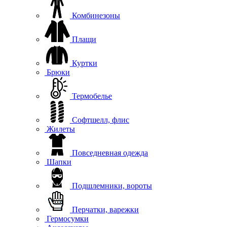
Комбинезоны
Плащи
Куртки
Брюки
Термобелье
Софтшелл, флис
Жилеты
Повседневная одежда
Шапки
Подшлемники, вороты
Перчатки, варежки
Гермосумки