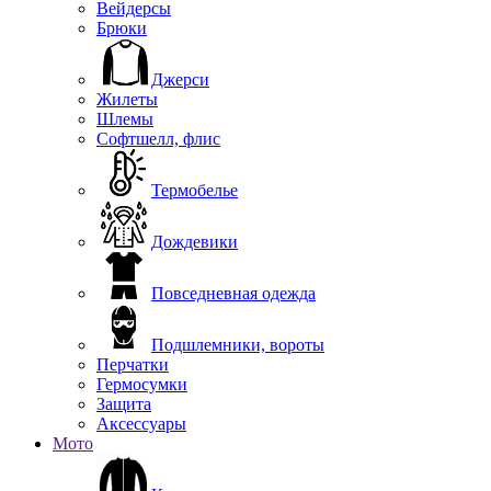
Вейдерсы
Брюки
Джерси
Жилеты
Шлемы
Софтшелл, флис
Термобелье
Дождевики
Повседневная одежда
Подшлемники, вороты
Перчатки
Гермосумки
Защита
Аксессуары
Мото