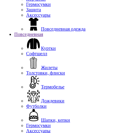
Гермосумки
Защита
Аксессуары
Повседневная одежда
Повседневная
Куртки
Софтшелл
Жилеты
Толстовки, флиски
Термобелье
Дождевики
Футболки
Шапки, кепки
Гермосумки
Аксессуары