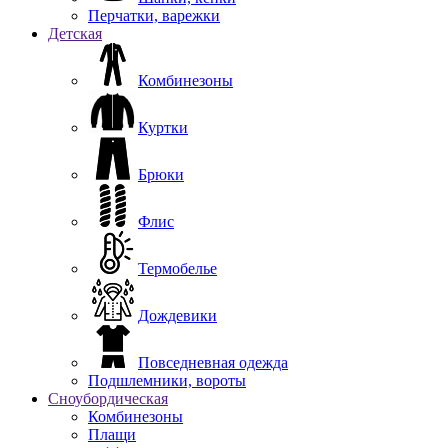
Перчатки, варежки
Детская
Комбинезоны
Куртки
Брюки
Флис
Термобелье
Дождевики
Повседневная одежда
Подшлемники, вороты
Сноубордическая
Комбинезоны
Плащи