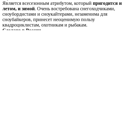
Является всесезонным атрибутом, который
пригодится и
летом, и зимой
. Очень востребована снегоходчиками,
сноубордистами и сноукайтерами, незаменима для
сноубайкеров, принесет неоценимую пользу
квадроциклистам, охотникам и рыбакам.
Сделано в России
Артикул
350201
Температурный
от -30 до +10 °С
режим
Вес
0,5 кг
неопрен SEAMATE + тканевое покрытие с
Материал
двух сторон
Видеообзор