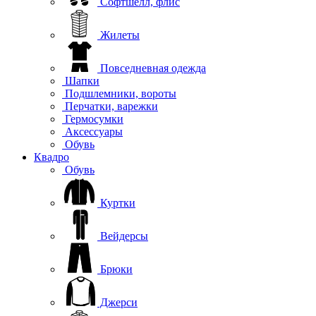
Софтшелл, флис
Жилеты
Повседневная одежда
Шапки
Подшлемники, вороты
Перчатки, варежки
Гермосумки
Аксессуары
Обувь
Квадро
Обувь
Куртки
Вейдерсы
Брюки
Джерси