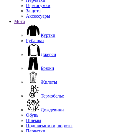
Перчатки
Гермосумки
Защита
Аксессуары
Мото
Куртки
Рубашки
Джерси
Брюки
Жилеты
Термобелье
Дождевики
Обувь
Шлемы
Подшлемники, вороты
Перчатки