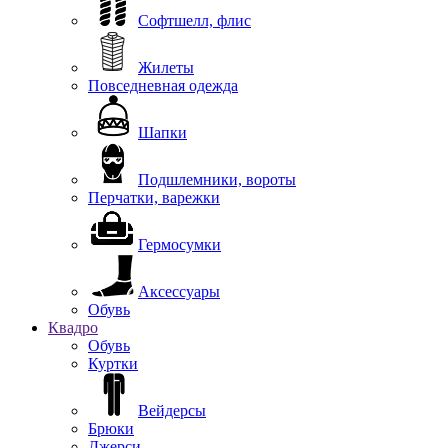
Софтшелл, флис
Жилеты
Повседневная одежда
Шапки
Подшлемники, вороты
Перчатки, варежки
Гермосумки
Аксессуары
Обувь
Квадро
Обувь
Куртки
Вейдерсы
Брюки
Джерси