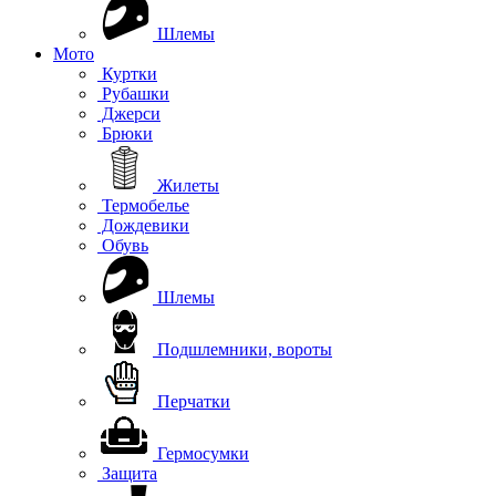
Шлемы
Мото
Куртки
Рубашки
Джерси
Брюки
Жилеты
Термобелье
Дождевики
Обувь
Шлемы
Подшлемники, вороты
Перчатки
Гермосумки
Защита