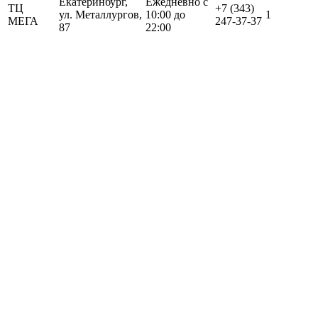
Екатеринбург,
Ежедневно с
ТЦ
+7 (343)
ул. Металлургов,
10:00 до
1
МЕГА
247-37-37
87
22:00
Похожие товары
Куртка горнолыжная утепленная GRAVITY Woman Light
Grey
26 500 ₽
Куртка горнолыжная утепленная Gravity Premium WOMAN
Maroon-Red
9 750 ₽
19 500 ₽
Куртка горнолыжная утепленная Gravity Premium Woman
Purple-Brown
9 000 ₽
18 000 ₽
Куртка горнолыжная утепленная GRAVITY Woman
Plum
26 500 ₽
Куртка горнолыжная утепленная GRAVITY Woman Mock
Orange - Light Blue
23 500 ₽
Куртка горнолыжная утепленная GRAVITY Woman Purple -