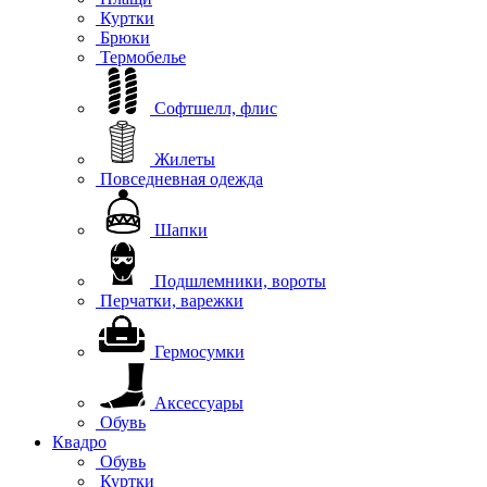
Куртки
Брюки
Термобелье
Софтшелл, флис
Жилеты
Повседневная одежда
Шапки
Подшлемники, вороты
Перчатки, варежки
Гермосумки
Аксессуары
Обувь
Квадро
Обувь
Куртки