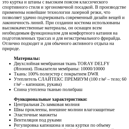
это куртка и штаны с высоким поясом классического
спортивного стиля и эргономичной посадкой. В производстве
применены новейшие технологии лазерной резки, что
позволяет удачно подчеркивать современный дизайн вещей и
лаконичность линий. При создании костюма использованы
высококачественные материалы, он оснащен всем
необходимым функционалом для комфортного катания на
подготовленных трассах и для неэкстремального фрирайда.
Отлично подходит и для обычного активного отдыха на
природе.
Материалы:
Двухслойная мембранная ткань TORAY DELFY
(Япония). Показатели мембраны: 10000/10000
Ткань: 100% полиэстер с покрытием DWR
Утеплитель СЛАЙТЕКС ПРЕМИУМ (100 г/м² – тело; 60
г/м² – капюшон, рукава)
Спина утеплена тканью полибраш
Функциональные характеристики:
Центральная 2х-замковая молния
Швы проклеены, внешние молнии влагозащитные
Эластичные манжеты
Вентиляция под руками
Регулировка капюшона и низа куртки по объему