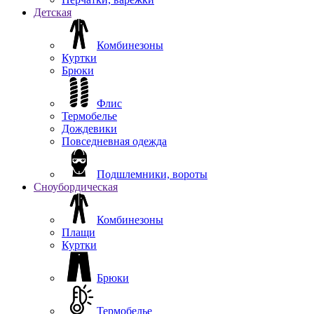
Детская
Комбинезоны
Куртки
Брюки
Флис
Термобелье
Дождевики
Повседневная одежда
Подшлемники, вороты
Сноубордическая
Комбинезоны
Плащи
Куртки
Брюки
Термобелье