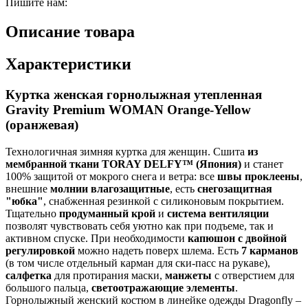
Пишите нам:
Описание товара
Характеристики
Куртка женская горнолыжная утепленная
Gravity Premium WOMAN Orange-Yellow
(оранжевая)
Технологичная зимняя куртка для женщин. Сшита
из
мембранной ткани TORAY DELFY™ (Япония)
и станет
100% защитой от мокрого снега и ветра: все
швы проклеены
,
внешние
молнии влагозащитные
, есть
снегозащитная
"юбка"
, снабженная резинкой с силиконовым покрытием.
Тщательно
продуманный крой
и
система вентиляции
позволят чувствовать себя уютно как при подъеме, так и
активном спуске. При необходимости
капюшон с двойной
регулировкой
можно надеть поверх шлема. Есть
7 карманов
(в том числе отдельный карман для ски-пасс на рукаве),
салфетка
для протирания маски,
манжеты
с отверстием для
большого пальца,
светоотражающие элементы
.
Горнолыжный женский костюм в линейке одежды Dragonfly –