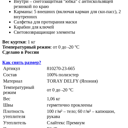
Внутри – снегозащитная "юбка" с антискользящей
резинкой по краю
Карманы: 5 внешних (включая карман для ски-пасс), 2
внутренних
Салфетка для протирания маски
Карабин для ключей
Световозвращающие элементы
Вес куртки
: 1 кг
Температурный режим
: от 0 до -20 °С
Сделано в России
Как снять размер?
Артикул
810270-23-665
Состав
100% полиэстер
Материал
TORAY DELFY (Япония)
Температурный
от 0 до -20 °С
режим
Вес
1,06 кг
Швы
герметично проклеены
Плотность
100 г/м² – тело; 60 г/м² – капюшон,
утеплителя
рукава
Утеплитель
Слайтекс Премиум