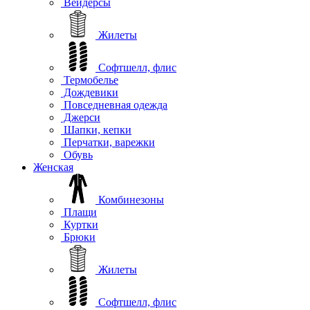
Вейдерсы
Жилеты
Софтшелл, флис
Термобелье
Дождевики
Повседневная одежда
Джерси
Шапки, кепки
Перчатки, варежки
Обувь
Женская
Комбинезоны
Плащи
Куртки
Брюки
Жилеты
Софтшелл, флис