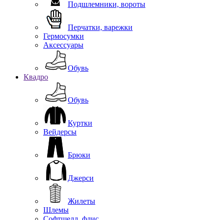
Подшлемники, вороты
Перчатки, варежки
Гермосумки
Аксессуары
Обувь
Квадро
Обувь
Куртки
Вейдерсы
Брюки
Джерси
Жилеты
Шлемы
Софтшелл, флис