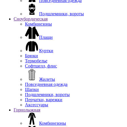
Повседневная одежда
Подшлемники, вороты
Сноубордическая
Комбинезоны
Плащи
Куртки
Брюки
Термобелье
Софтшелл, флис
Жилеты
Повседневная одежда
Шапки
Подшлемники, вороты
Перчатки, варежки
Аксессуары
Горнолыжная
Комбинезоны