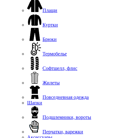
Плащи
Куртки
Брюки
Термобелье
Софтшелл, флис
Жилеты
Повседневная одежда
Шапки
Подшлемники, вороты
Перчатки, варежки
Аксессуары