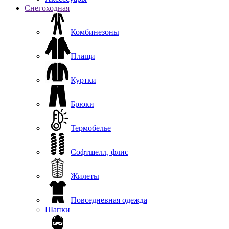
Снегоходная
Комбинезоны
Плащи
Куртки
Брюки
Термобелье
Софтшелл, флис
Жилеты
Повседневная одежда
Шапки