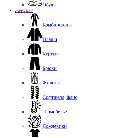
Обувь
Женская
Комбинезоны
Плащи
Куртки
Брюки
Жилеты
Софтшелл, флис
Термобелье
Дождевики