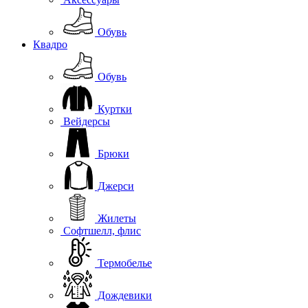
Обувь
Квадро
Обувь
Куртки
Вейдерсы
Брюки
Джерси
Жилеты
Софтшелл, флис
Термобелье
Дождевики