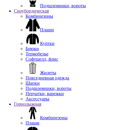
Подшлемники, вороты
Сноубордическая
Комбинезоны
Плащи
Куртки
Брюки
Термобелье
Софтшелл, флис
Жилеты
Повседневная одежда
Шапки
Подшлемники, вороты
Перчатки, варежки
Аксессуары
Горнолыжная
Комбинезоны
Плащи