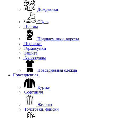
Дождевики
Обувь
Шлемы
Подшлемники, вороты
Перчатки
Гермосумки
Защита
Аксессуары
Повседневная одежда
Повседневная
Куртки
Софтшелл
Жилеты
Толстовки, флиски