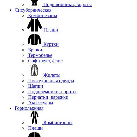
Подшлемники, вороты
Сноубордическая
Комбинезоны
Плащи
Куртки
Брюки
Термобелье
Софтшелл, флис
Жилеты
Повседневная одежда
Шапки
Подшлемники, вороты
Перчатки, варежки
Аксессуары
Горнолыжная
Комбинезоны
Плащи